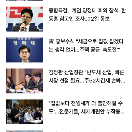
종합특검, '계엄 당정대 회의 참석' 한
동훈 참고인 조사...12일 통보
靑 홍보수석 "세금으로 집값 잡겠다
는 생각 없어…주택 공급 '속도전'"
김정관 산업장관 "반도체 산업, 빠른
시장 선점 필요…주52시간제 손봐
야"
"집값보다 전월세가 더 불안해질 수
도"…전문가들, 세제개편안 부작용
우려