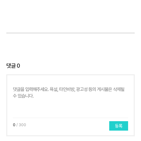
댓글
0
0
/ 300
등록