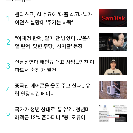
샌디스크, AI 수요에 '매출 4.7배'…가
1
이던스 실망에 '주가는 하락'
"이재명 탄핵, 얼마 안 남았다"...'윤석
2
열 탄핵' 맞힌 무당, '성지글' 등장
신남성연대 배인규 대표 사망…인천 아
3
파트서 숨진 채 발견
중국산 에어콘을 웃돈 주고 산다...유
4
럽 열광시킨 메이디
국가가 청년 상대로 '통수'?...청년미
5
래적금 12% 준다더니 "응, 오류야"