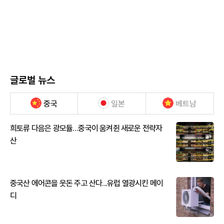
글로벌 뉴스
중국
일본
베트남
희토류 다음은 광모듈…중국이 움켜쥔 새로운 전략자
산
중국산 에어콘을 웃돈 주고 산다...유럽 열광시킨 메이
디