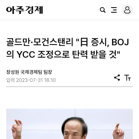
로
아
그
검
전
주
인
색
체
경
메
제
뉴
골드만·모건스탠리 "日 증시, BOJ
의 YCC 조정으로 탄력 받을 것"
장성원 국제경제팀 팀장
공
텍
입력 2023-07-31 18:10
유
스
트
크
기