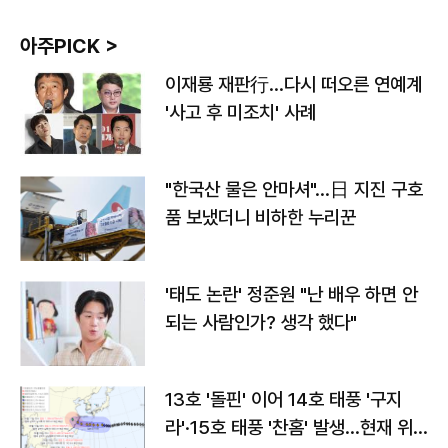
아주PICK >
이재룡 재판行…다시 떠오른 연예계
'사고 후 미조치' 사례
"한국산 물은 안마셔"…日 지진 구호
품 보냈더니 비하한 누리꾼
'태도 논란' 정준원 "난 배우 하면 안
되는 사람인가? 생각 했다"
13호 '돌핀' 이어 14호 태풍 '구지
라'·15호 태풍 '찬홈' 발생…현재 위