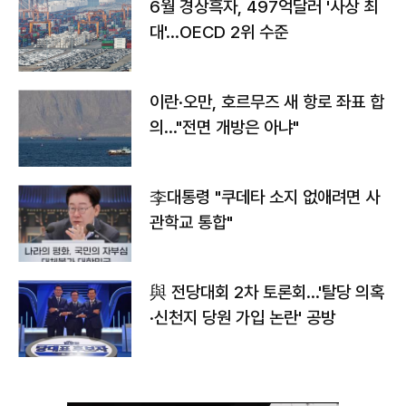
6월 경상흑자, 497억달러 '사상 최
대'…OECD 2위 수준
이란·오만, 호르무즈 새 항로 좌표 합
의…"전면 개방은 아냐"
李대통령 "쿠데타 소지 없애려면 사
관학교 통합"
與 전당대회 2차 토론회…'탈당 의혹
·신천지 당원 가입 논란' 공방