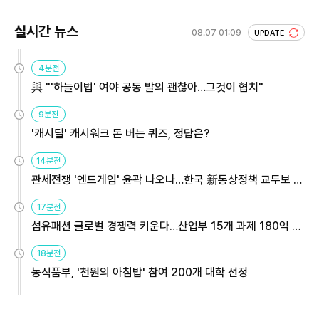
실시간 뉴스
08.07 01:09
UPDATE
4분전
與 "'하늘이법' 여야 공동 발의 괜찮아…그것이 협치"
9분전
'캐시딜' 캐시워크 돈 버는 퀴즈, 정답은?
14분전
관세전쟁 '엔드게임' 윤곽 나오나…한국 新통상정책 교두보 활
용해야
17분전
섬유패션 글로벌 경쟁력 키운다…산업부 15개 과제 180억 지
원
18분전
농식품부, '천원의 아침밥' 참여 200개 대학 선정