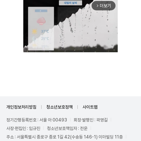
더보기
arrow_forward_ios
Mute
개인정보처리방침
청소년보호정책
사이트맵
정기간행등록번호 : 서울 아 00493
회장·발행인 : 곽영길
사장·편집인 : 임규진
청소년보호책임자 : 전운
주소 : 서울특별시 종로구 종로 1길 42(수송동 146-1) 이마빌딩 11층