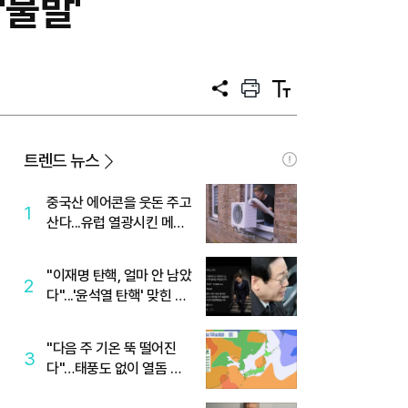
'불발'
공
프
텍
유
린
스
트
트
크
기
트렌드 뉴스
중국산 에어콘을 웃돈 주고
1
산다...유럽 열광시킨 메이
디
"이재명 탄핵, 얼마 안 남았
2
다"...'윤석열 탄핵' 맞힌 무
당, '성지글' 등장
"다음 주 기온 뚝 떨어진
3
다"…태풍도 없이 열돔 박
살 낸 '이것'