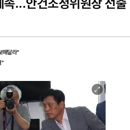
계속...안건조정위원장 선출 
양보해달라"
"
이
미
지
확
대