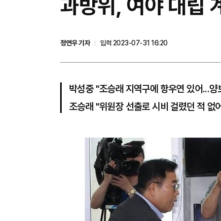
과방위, 여야 대립 
정연우 기자
입력 2023-07-31 16:20
박성중 "조승래 지역구에 항우연 있어...
조승래 "위원장 선출로 시비 걸렸던 적 없어