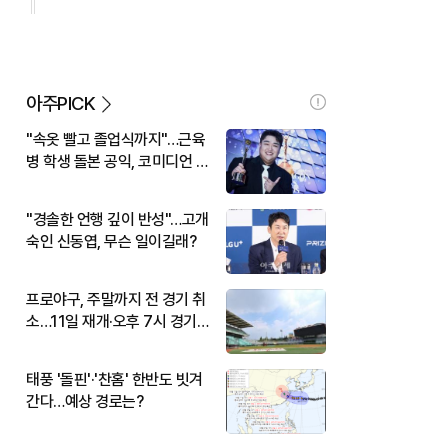
아주PICK
"속옷 빨고 졸업식까지"…근육
병 학생 돌본 공익, 코미디언 김
규원이었다
"경솔한 언행 깊이 반성"…고개
숙인 신동엽, 무슨 일이길래?
프로야구, 주말까지 전 경기 취
소…11일 재개·오후 7시 경기
시작
태풍 '돌핀'·'찬홈' 한반도 빗겨
간다…예상 경로는?