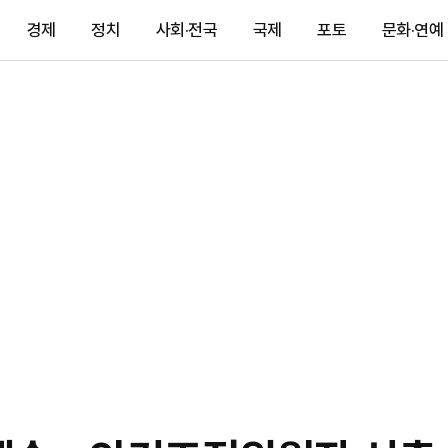
경제
정치
사회·전국
국제
포토
문화·연예