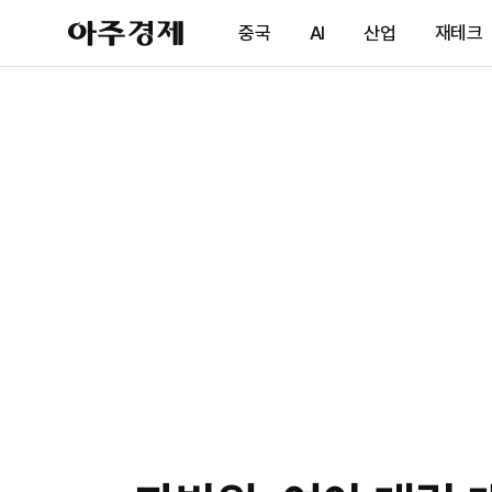
아
중국
AI
산업
재테크
주
경
제