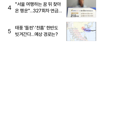
"서울 여행하는 꿈 뒤 찾아
4
온 행운"…327회차 연금
복권720+ 당첨번호조회
주목
태풍 '돌핀'·'찬홈' 한반도
5
빗겨간다…예상 경로는?