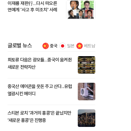
이재룡 재판行…다시 떠오른
연예계 '사고 후 미조치' 사례
글로벌 뉴스
중국
일본
베트남
희토류 다음은 광모듈…중국이 움켜쥔
새로운 전략자산
중국산 에어콘을 웃돈 주고 산다...유럽
열광시킨 메이디
스티븐 로치 '과거의 홍콩'은 끝났지만
'새로운 홍콩'은 진행중