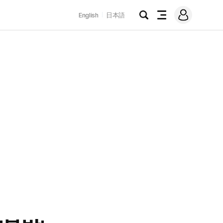
로
English
日本語
그
검
전
인
색
체
메
뉴