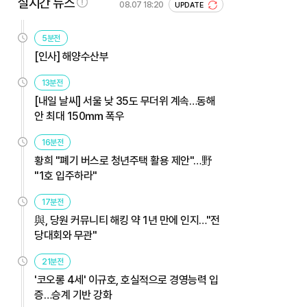
실시간 뉴스
08.07 18:20
UPDATE
5분전
[인사] 해양수산부
13분전
[내일 날씨] 서울 낮 35도 무더위 계속…동해
안 최대 150㎜ 폭우
16분전
황희 "폐기 버스로 청년주택 활용 제안"…野
"1호 입주하라"
17분전
與, 당원 커뮤니티 해킹 약 1년 만에 인지…"전
당대회와 무관"
21분전
'코오롱 4세' 이규호, 호실적으로 경영능력 입
증…승계 기반 강화