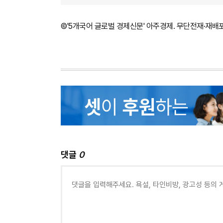
©'5개국어 글로벌 경제신문' 아주경제. 무단전재·재배
댓글
0