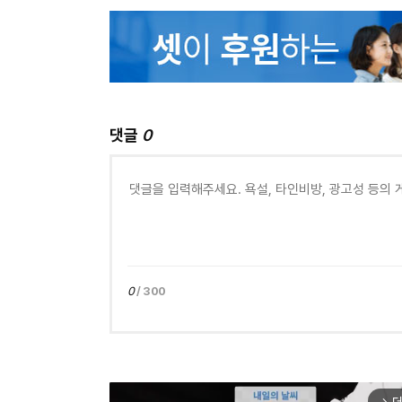
댓글
0
0
/ 300
arrow_forward_ios