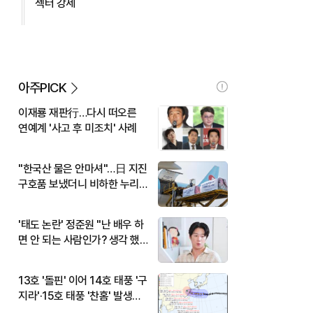
섹터 강세
아주PICK
이재룡 재판行…다시 떠오른
연예계 '사고 후 미조치' 사례
"한국산 물은 안마셔"…日 지진
구호품 보냈더니 비하한 누리
꾼
'태도 논란' 정준원 "난 배우 하
면 안 되는 사람인가? 생각 했
다"
13호 '돌핀' 이어 14호 태풍 '구
지라'·15호 태풍 '찬홈' 발생…
현재 위치와 이동경로는?