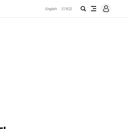
로
English
日本語
그
검
전
인
색
체
메
뉴