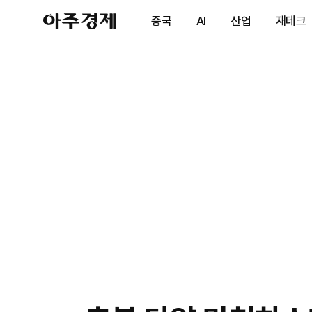
아
중국
AI
산업
재테크
주
경
제