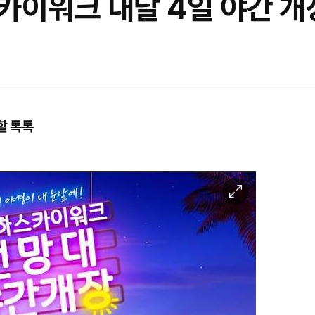
카이워크 내달 4일 야간 개
할 톡톡
이
미
지
확
대