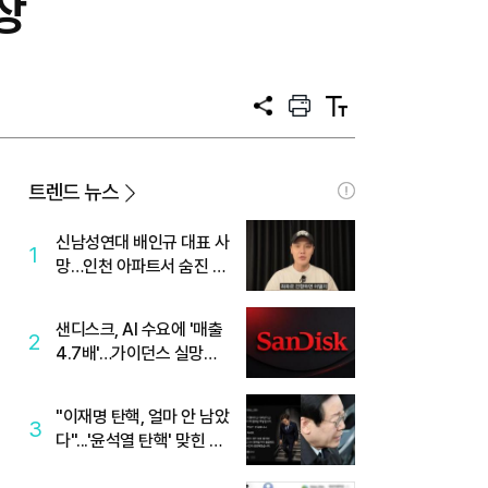
장
공
프
텍
유
린
스
트
트
크
기
트렌드 뉴스
신남성연대 배인규 대표 사
1
망…인천 아파트서 숨진 채
발견
샌디스크, AI 수요에 '매출
2
4.7배'…가이던스 실망에
'주가는 하락'
"이재명 탄핵, 얼마 안 남았
3
다"...'윤석열 탄핵' 맞힌 무
당, '성지글' 등장