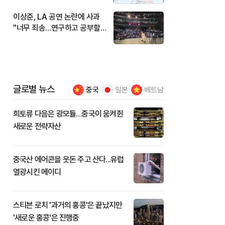
이상준, LA 공연 논란에 사과
"너무 죄송…연구하고 공부할
것"
글로벌 뉴스
중국
일본
베트남
희토류 다음은 광모듈…중국이 움켜쥔
새로운 전략자산
중국산 에어콘을 웃돈 주고 산다...유럽
열광시킨 메이디
스티븐 로치 '과거의 홍콩'은 끝났지만
'새로운 홍콩'은 진행중