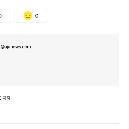
0
0
g@ajunews.com
포 금지