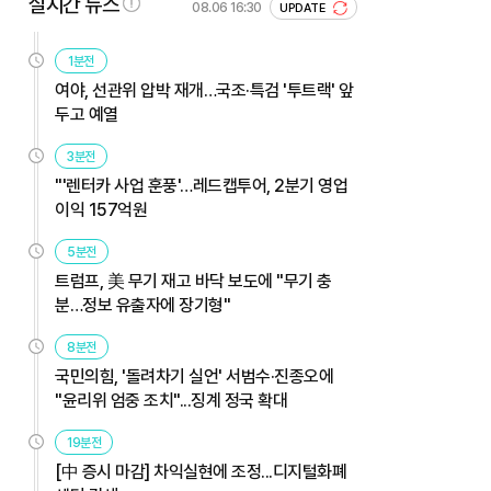
실시간 뉴스
08.06 16:30
UPDATE
1분전
여야, 선관위 압박 재개…국조·특검 '투트랙' 앞
두고 예열
3분전
"'렌터카 사업 훈풍'…레드캡투어, 2분기 영업
이익 157억원
5분전
트럼프, 美 무기 재고 바닥 보도에 "무기 충
분…정보 유출자에 장기형"
8분전
국민의힘, '돌려차기 실언' 서범수·진종오에
"윤리위 엄중 조치"...징계 정국 확대
19분전
[中 증시 마감] 차익실현에 조정...디지털화폐