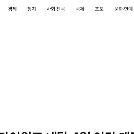
경제
정치
사회·전국
국제
포토
문화·연예