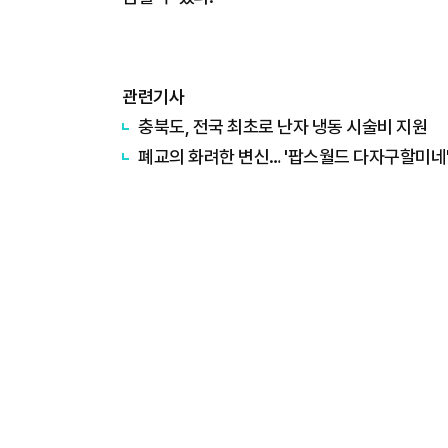
관련기사
충북도, 전국 최초로 난자 냉동 시술비 지원
폐교의 화려한 변신… '팝스월드 다자구할미네'