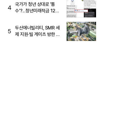
국가가 청년 상대로 '통
4
수'?...청년미래적금 12%
준다더니 "응, 오류야"
두산에너빌리티, SMR 세
5
제 지원·빌 게이츠 방한 기
대에 5%대 강세