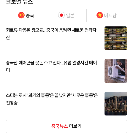
글로벌 뉴스
중국
일본
베트남
희토류 다음은 광모듈…중국이 움켜쥔 새로운 전략자
산
중국산 에어콘을 웃돈 주고 산다...유럽 열광시킨 메이
디
스티븐 로치 '과거의 홍콩'은 끝났지만 '새로운 홍콩'은
진행중
중국뉴스
더보기