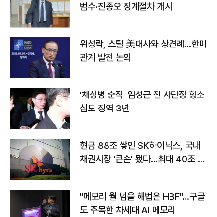
범수·진종오 징계절차 개시
위성락, 스틸 美대사와 상견례…한미
관계 발전 논의
'채상병 순직' 임성근 전 사단장 항소
심도 징역 3년
현금 88조 쌓인 SK하이닉스, 국내
채권시장 '큰손' 됐다…최대 40조 투
자
"메모리 월 넘을 해법은 HBF"…구글
도 주목한 차세대 AI 메모리