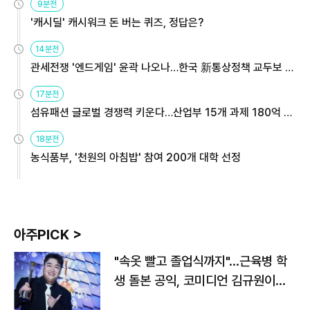
9분전
'캐시딜' 캐시워크 돈 버는 퀴즈, 정답은?
14분전
관세전쟁 '엔드게임' 윤곽 나오나…한국 新통상정책 교두보 활
용해야
17분전
섬유패션 글로벌 경쟁력 키운다…산업부 15개 과제 180억 지
원
18분전
농식품부, '천원의 아침밥' 참여 200개 대학 선정
아주PICK >
"속옷 빨고 졸업식까지"…근육병 학
생 돌본 공익, 코미디언 김규원이었
다