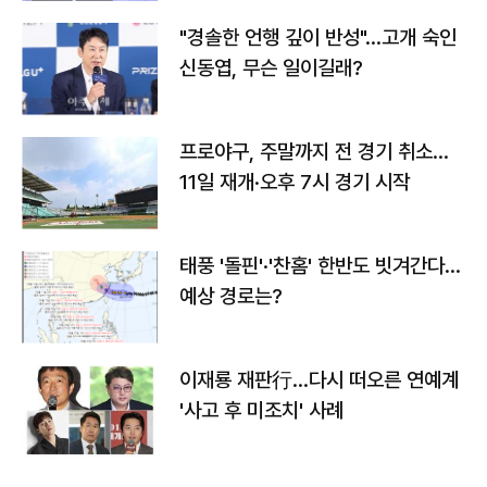
"경솔한 언행 깊이 반성"…고개 숙인
신동엽, 무슨 일이길래?
프로야구, 주말까지 전 경기 취소…
11일 재개·오후 7시 경기 시작
태풍 '돌핀'·'찬홈' 한반도 빗겨간다…
예상 경로는?
이재룡 재판行…다시 떠오른 연예계
'사고 후 미조치' 사례