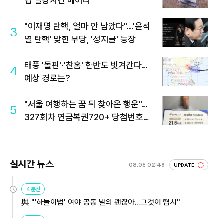
럽 열광시킨 메이디
"이재명 탄핵, 얼마 안 남았다"...'윤석
3
열 탄핵' 맞힌 무당, '성지글' 등장
태풍 '돌핀'·'찬홈' 한반도 빗겨간다…
4
예상 경로는?
"서울 여행하는 꿈 뒤 찾아온 행운"…
5
327회차 연금복권720+ 당첨번호조
회 주목
실시간 뉴스
08.08 02:48
UPDATE
4분전
與 "'하늘이법' 여야 공동 발의 괜찮아…그것이 협치"