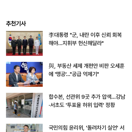
추천기사
李대통령 "군, 내란 이후 신뢰 회복
해야…지휘부 헌신해달라"
與, 부동산 세제 개편안 비판 오세훈
에 '맹공'…"공급 억제기"
합수본, 선관위 9곳 추가 압색…강남
·서초도 '투표율 허위 입력' 정황
국민의힘 윤리위, '돌려차기 실언' 서