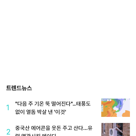
트렌드뉴스
"다음 주 기온 뚝 떨어진다"…태풍도
1
없이 열돔 박살 낸 '이것'
중국산 에어콘을 웃돈 주고 산다...유
2