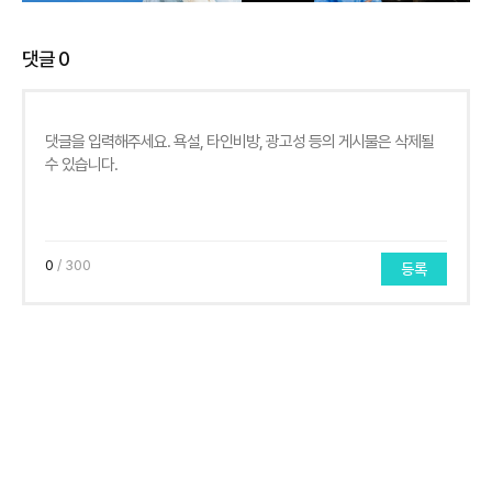
댓글
0
0
/ 300
등록