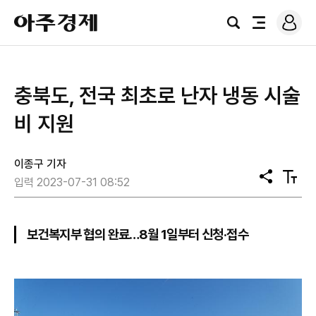
로
아
그
검
전
주
인
색
체
경
메
제
뉴
충북도, 전국 최초로 난자 냉동 시술
비 지원
이종구 기자
공
텍
입력 2023-07-31 08:52
유
스
트
크
기
보건복지부 협의 완료…8월 1일부터 신청·접수