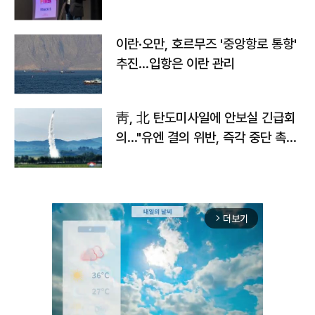
이란·오만, 호르무즈 '중앙항로 통항'
추진…입항은 이란 관리
靑, 北 탄도미사일에 안보실 긴급회
의…"유엔 결의 위반, 즉각 중단 촉
구"
더보기
arrow_forward_ios