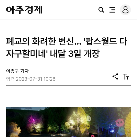
로
아
그
검
전
주
인
색
체
경
메
제
뉴
폐교의 화려한 변신… '팝스월드 다
자구할미네' 내달 3일 개장
이종구 기자
공
텍
입력 2023-07-31 10:28
유
스
트
크
기