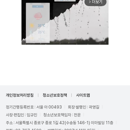
더보기
arrow_forward_ios
Unmute
개인정보처리방침
청소년보호정책
사이트맵
정기간행등록번호 : 서울 아 00493
회장·발행인 : 곽영길
사장·편집인 : 임규진
청소년보호책임자 : 전운
주소 : 서울특별시 종로구 종로 1길 42(수송동 146-1) 이마빌딩 11층