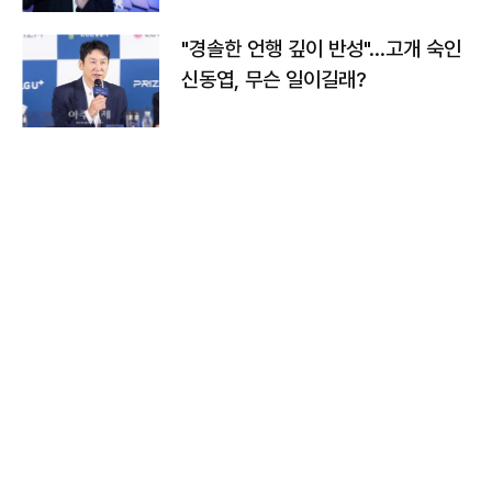
"경솔한 언행 깊이 반성"…고개 숙인
신동엽, 무슨 일이길래?