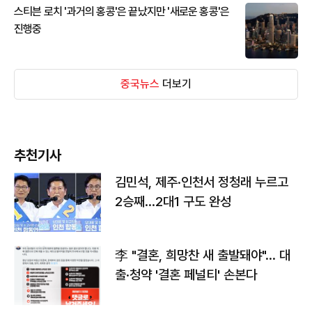
스티븐 로치 '과거의 홍콩'은 끝났지만 '새로운 홍콩'은
진행중
중국뉴스
더보기
추천기사
김민석, 제주·인천서 정청래 누르고
2승째…2대1 구도 완성
李 "결혼, 희망찬 새 출발돼야"… 대
출·청약 '결혼 페널티' 손본다