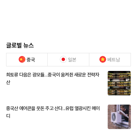
글로벌 뉴스
중국
일본
베트남
희토류 다음은 광모듈…중국이 움켜쥔 새로운 전략자
산
중국산 에어콘을 웃돈 주고 산다...유럽 열광시킨 메이
디