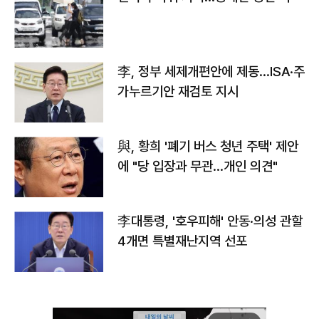
李, 정부 세제개편안에 제동…ISA·주
가누르기안 재검토 지시
與, 황희 '폐기 버스 청년 주택' 제안
에 "당 입장과 무관…개인 의견"
李대통령, '호우피해' 안동·의성 관할
4개면 특별재난지역 선포