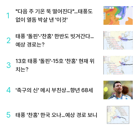
"다음 주 기온 뚝 떨어진다"…태풍도
1
없이 열돔 박살 낸 '이것'
태풍 '돌핀'·'찬홈' 한반도 빗겨간다…
2
예상 경로는?
13호 태풍 '돌핀'·15호 '찬홈' 현재 위
3
치는?
4
'축구의 신' 메시 부친상…향년 68세
5
태풍 '찬홈' 한국 오나…예상 경로 보니