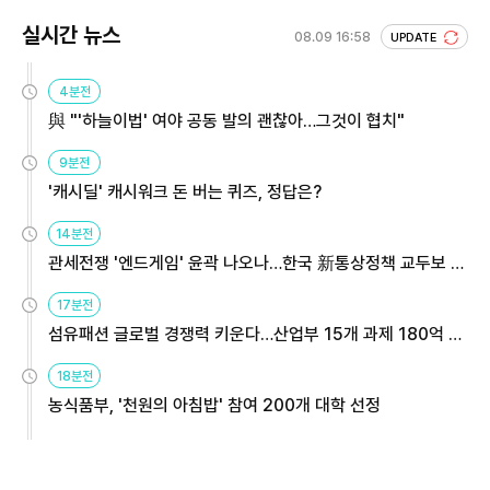
실시간 뉴스
08.09 16:58
UPDATE
4분전
與 "'하늘이법' 여야 공동 발의 괜찮아…그것이 협치"
9분전
'캐시딜' 캐시워크 돈 버는 퀴즈, 정답은?
14분전
관세전쟁 '엔드게임' 윤곽 나오나…한국 新통상정책 교두보 활
용해야
17분전
섬유패션 글로벌 경쟁력 키운다…산업부 15개 과제 180억 지
원
18분전
농식품부, '천원의 아침밥' 참여 200개 대학 선정