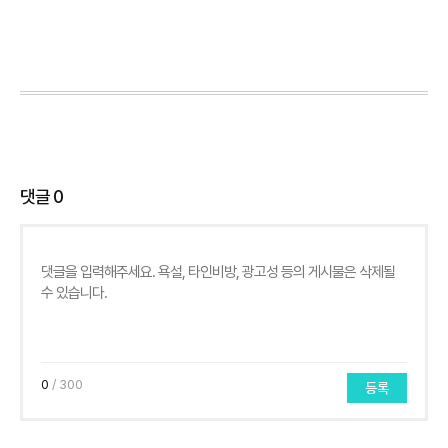
댓글
0
0
/ 300
등록