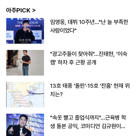
아주PICK >
임영웅, 데뷔 10주년…"난 늘 부족한
사람이었다"
"광고주들이 찾아줘"…진태현, '이숙
캠' 하차 후 근황 공개
13호 태풍 '돌핀'·15호 '찬홈' 현재 위
치는?
"속옷 빨고 졸업식까지"…근육병 학
생 돌본 공익, 코미디언 김규원이었
다