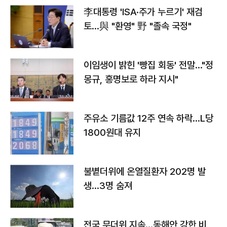
李대통령 'ISA·주가 누르기' 재검
토…與 "환영" 野 "졸속 국정"
이임생이 밝힌 '빵집 회동' 전말…"정
몽규, 홍명보로 하라 지시"
주유소 기름값 12주 연속 하락…L당
1800원대 유지
불볕더위에 온열질환자 202명 발
생…3명 숨져
전국 무더위 지속…동해안 강한 비