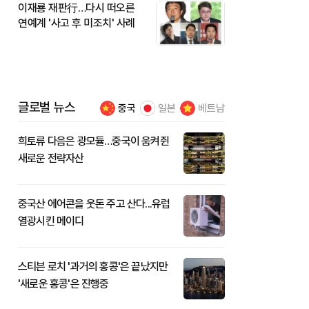
이재룡 재판行…다시 떠오른
연예계 '사고 후 미조치' 사례
글로벌 뉴스
중국
일본
베트남
희토류 다음은 광모듈…중국이 움켜쥔
새로운 전략자산
중국산 에어콘을 웃돈 주고 산다...유럽
열광시킨 메이디
스티븐 로치 '과거의 홍콩'은 끝났지만
'새로운 홍콩'은 진행중