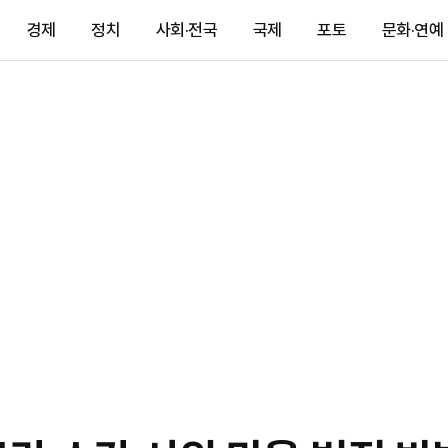
경제
정치
사회·전국
국제
포토
문화·연예