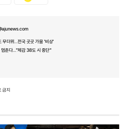
n@ajunews.com
도 무더위…전국 곳곳 가뭄 '비상'
멈춘다…"체감 38도 시 중단"
포 금지