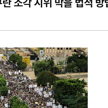
란 소각 시위 막을 법적 방법
이
미
지
확
대