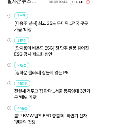
실시간 뉴스
08.08 10:44
UPDATE
7분전
[다음주 날씨] 최고 35도 무더위…전국 곳곳
가뭄 '비상'
21분전
[안치용의 비욘드 ESG] 첫 단추 잘못 꿰어진
ESG 공시 제도화 방안
21분전
[광화문 갤러리] 잠들지 않는 P5
45분전
전월세 거두고 집 판다…서울 등록임대 3만가
구 '매도 기로'
45분전
볼보·BMW·벤츠·BYD 총출격...하반기 신차
'별들의 전쟁'