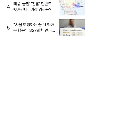
태풍 '돌핀'·'찬홈' 한반도
4
빗겨간다…예상 경로는?
"서울 여행하는 꿈 뒤 찾아
5
온 행운"…327회차 연금
복권720+ 당첨번호조회
주목