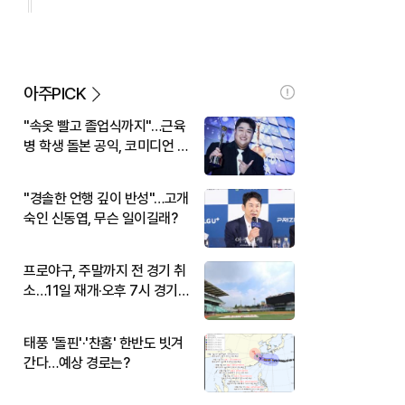
아주PICK
"속옷 빨고 졸업식까지"…근육
병 학생 돌본 공익, 코미디언 김
규원이었다
"경솔한 언행 깊이 반성"…고개
숙인 신동엽, 무슨 일이길래?
프로야구, 주말까지 전 경기 취
소…11일 재개·오후 7시 경기
시작
태풍 '돌핀'·'찬홈' 한반도 빗겨
간다…예상 경로는?