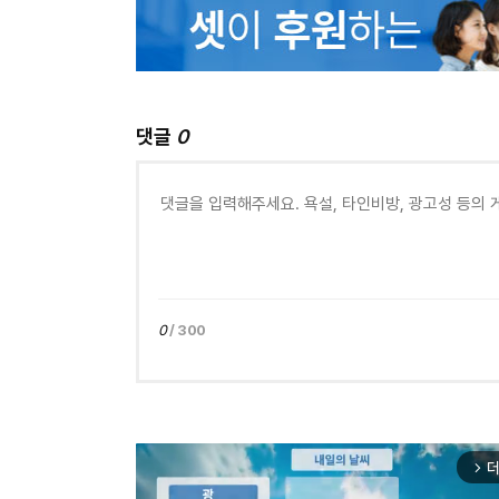
댓글
0
0
/ 300
더
arrow_forward_ios