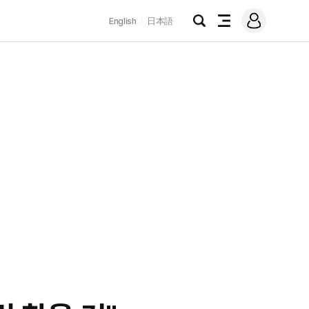
로
English
日本語
그
검
전
인
색
체
메
뉴