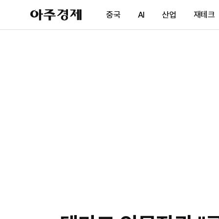
아
중국
AI
산업
재테크
주
경
제