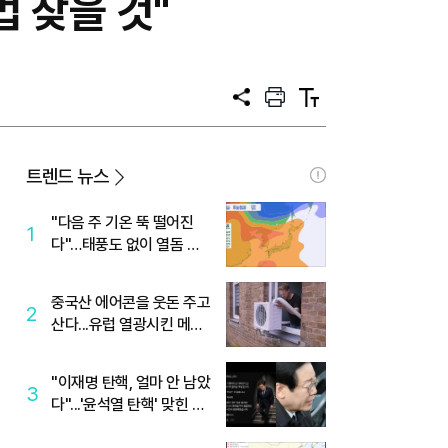
 찾을 것"
공
프
텍
유
린
스
트
트
크
기
트렌드 뉴스
"다음 주 기온 뚝 떨어진
1
다"…태풍도 없이 열돔 박
살 낸 '이것'
중국산 에어콘을 웃돈 주고
2
산다...유럽 열광시킨 메이
디
"이재명 탄핵, 얼마 안 남았
3
다"...'윤석열 탄핵' 맞힌 무
당, '성지글' 등장