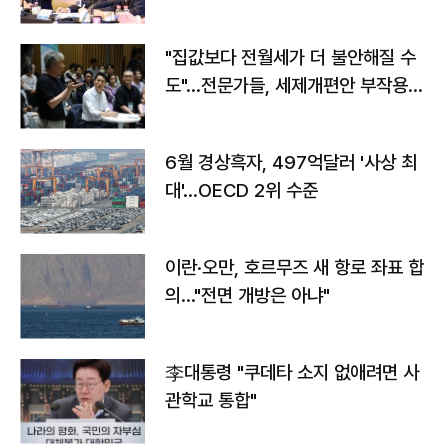
야"
"집값보다 전월세가 더 불안해질 수
도"…전문가들, 세제개편안 부작용
우려
6월 경상흑자, 497억달러 '사상 최
대'…OECD 2위 수준
이란·오만, 호르무즈 새 항로 좌표 합
의…"전면 개방은 아냐"
李대통령 "쿠데타 소지 없애려면 사
관학교 통합"