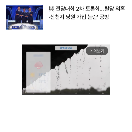
與 전당대회 2차 토론회…'탈당 의혹
·신천지 당원 가입 논란' 공방
더보기
arrow_forward_ios
Unmute