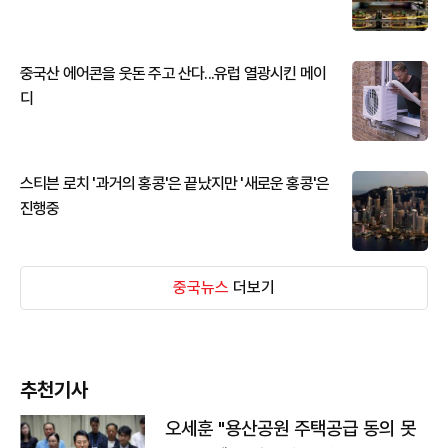
중국산 에어콘을 웃돈 주고 산다...유럽 열광시킨 메이
디
스티븐 로치 '과거의 홍콩'은 끝났지만 '새로운 홍콩'은
진행중
중국뉴스
더보기
추천기사
오세훈 "용산공원 주택공급 동의 못