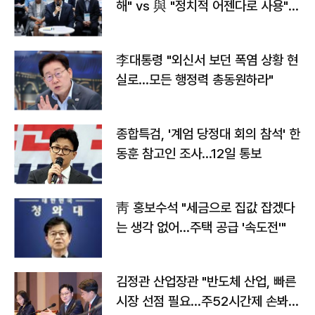
해" vs 與 "정치적 어젠다로 사용"
맞불
李대통령 "외신서 보던 폭염 상황 현
실로…모든 행정력 총동원하라"
종합특검, '계엄 당정대 회의 참석' 한
동훈 참고인 조사...12일 통보
靑 홍보수석 "세금으로 집값 잡겠다
는 생각 없어…주택 공급 '속도전'"
김정관 산업장관 "반도체 산업, 빠른
시장 선점 필요…주52시간제 손봐