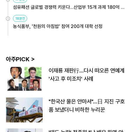
섬유패션 글로벌 경쟁력 키운다…산업부 15개 과제 180억 지
원
18분전
농식품부, '천원의 아침밥' 참여 200개 대학 선정
아주PICK >
이재룡 재판行…다시 떠오른 연예계
'사고 후 미조치' 사례
"한국산 물은 안마셔"…日 지진 구호
품 보냈더니 비하한 누리꾼