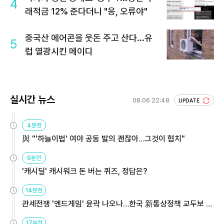
4
래적금 12% 준다더니 "응, 오류야"
중국산 에어콘을 웃돈 주고 산다...유
5
럽 열광시킨 메이디
실시간 뉴스
08.06 22:48
UPDATE
4분전
與 "'하늘이법' 여야 공동 발의 괜찮아…그것이 협치"
9분전
'캐시딜' 캐시워크 돈 버는 퀴즈, 정답은?
14분전
관세전쟁 '엔드게임' 윤곽 나오나…한국 新통상정책 교두보 활
용해야
17분전