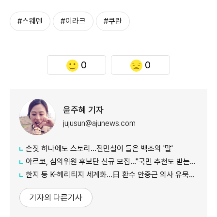
#스웨덴
#이라크
#쿠란
0
0
윤주혜 기자
jujusun@ajunews.com
손짓 하나에도 스토리…전민철이 들은 백조의 '말'
아르코, 심의위원 후보단 신규 모집…"국민 추천도 받는다"
한지 등 K-헤리티지 세계화…日 환수 안중근 의사 유묵도 공개
기자의 다른기사