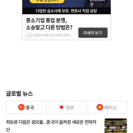
글로벌 뉴스
중국
일본
베트남
희토류 다음은 광모듈…중국이 움켜쥔 새로운 전략자
산