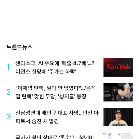
트렌드뉴스
샌디스크, AI 수요에 '매출 4.7배'…가
1
이던스 실망에 '주가는 하락'
"이재명 탄핵, 얼마 안 남았다"...'윤석
2
열 탄핵' 맞힌 무당, '성지글' 등장
신남성연대 배인규 대표 사망…인천 아
3
파트서 숨진 채 발견
국가가 청년 상대로 '통수'?...청년미