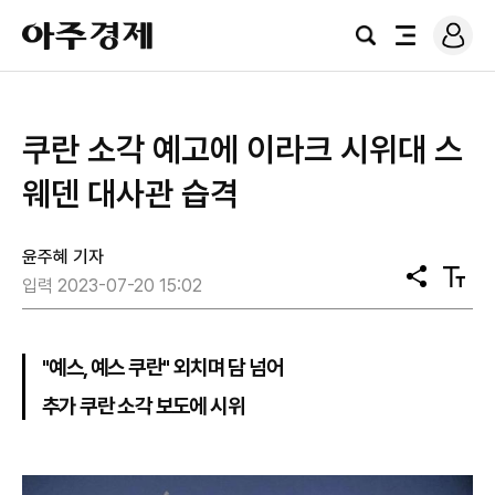
로
아
그
검
전
주
인
색
체
경
메
제
뉴
쿠란 소각 예고에 이라크 시위대 스
웨덴 대사관 습격
윤주혜 기자
공
텍
입력 2023-07-20 15:02
유
스
트
크
기
"예스, 예스 쿠란" 외치며 담 넘어
추가 쿠란 소각 보도에 시위