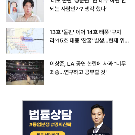
'태도 논란' 정준원 "난 배우 하면 안
되는 사람인가? 생각 했다"
13호 '돌핀' 이어 14호 태풍 '구지
라'·15호 태풍 '찬홈' 발생…현재 위
치와 이동경로는?
이상준, LA 공연 논란에 사과 "너무
죄송…연구하고 공부할 것"