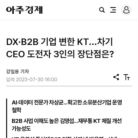
로
아
그
검
전
주
인
색
체
경
메
제
뉴
DX·B2B 기업 변한 KT...차기
CEO 도전자 3인의 장단점은?
강일용 기자
공
텍
입력 2023-07-30 16:00
유
스
트
크
기
AI·데이터 전문가 차상균...확고한 소유분산기업 운영
철학
B2B 사업 이해도 높은 김영섭...재무통 KT 체질 개선
가능성도