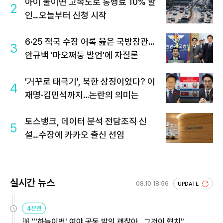
아이 둘이면 고속도로 통행료 10% 할
2
인…오늘부터 신청 시작
6·25 적국 수장 어록 읊은 국방장관…
3
안규백 '마오쩌둥 발언'에 자질론
'거꾸로 태극기', 북한 상징이었다? 이
4
재명·김민석까지…논란의 의미는
토스뱅크, 데이터 분석 전담조직 신
5
설…수장에 카카오 출신 선임
실시간 뉴스
08.10 18:56
UPDATE
4분전
與 "'하늘이법' 여야 공동 발의 괜찮아…그것이 협치"