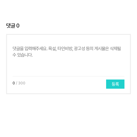
댓글
0
0
/ 300
등록