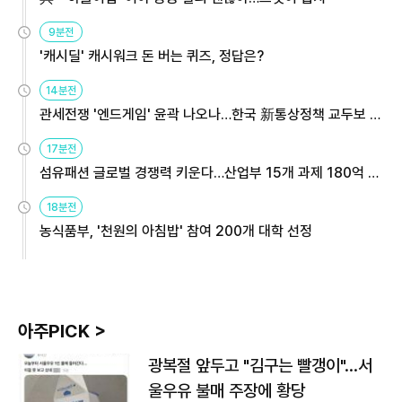
9분전
'캐시딜' 캐시워크 돈 버는 퀴즈, 정답은?
14분전
관세전쟁 '엔드게임' 윤곽 나오나…한국 新통상정책 교두보 활
용해야
17분전
섬유패션 글로벌 경쟁력 키운다…산업부 15개 과제 180억 지
원
18분전
농식품부, '천원의 아침밥' 참여 200개 대학 선정
아주PICK >
광복절 앞두고 "김구는 빨갱이"…서
울우유 불매 주장에 황당