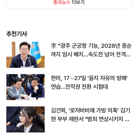
중국뉴스
더보기
추천기사
李 "광주 군공항 기능, 2028년 중순
까지 임시 배치…속도전 넘어 전격
전"
한미, 17∼27일 '을지 자유의 방패'
연습…전작권 전환 시험대
김건희, '로저비비에 가방 의혹' 김기
현 부부 재판서 "범죄 연상시키지 말
라"