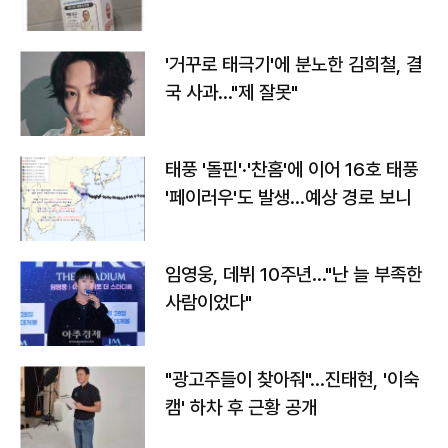
'거꾸로 태극기'에 분노한 김희철, 결
국 사과…"제 잘못"
태풍 '돌핀'·'찬홈'에 이어 16호 태풍
'페이러우'도 발생…예상 경로 보니
임영웅, 데뷔 10주년…"난 늘 부족한
사람이었다"
"광고주들이 찾아줘"…진태현, '이숙
캠' 하차 후 근황 공개