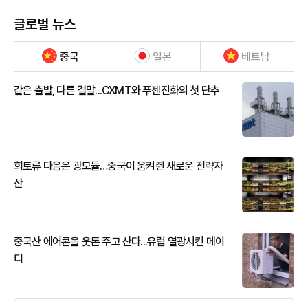
글로벌 뉴스
중국
일본
베트남
같은 출발, 다른 결말...CXMT와 푸젠진화의 첫 단추
희토류 다음은 광모듈…중국이 움켜쥔 새로운 전략자
산
중국산 에어콘을 웃돈 주고 산다...유럽 열광시킨 메이
디