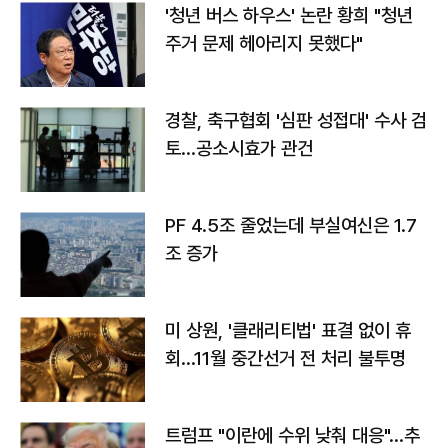
'청년 버스 하우스' 논란 황희 "청년
주거 문제 헤아리지 못했다"
경찰, 축구협회 '심판 성접대' 수사 검
토…공소시효가 관건
PF 4.5조 줄었는데 부실여신은 1.7
조 증가
미 상원, '클래리티법' 표결 없이 휴
회…11월 중간선거 전 처리 불투명
트럼프 "이란에 수위 낮춰 대응"…추