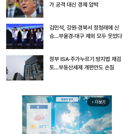
가 공격 대신 경제 압박
김민석, 강원·경북서 정청래에 신
승…부울경·대구 제외 모두 웃었다
정부 ISA·주가누르기 방지법 재검
토…부동산세제 개편안도 손질
더보기
arrow_forward_ios