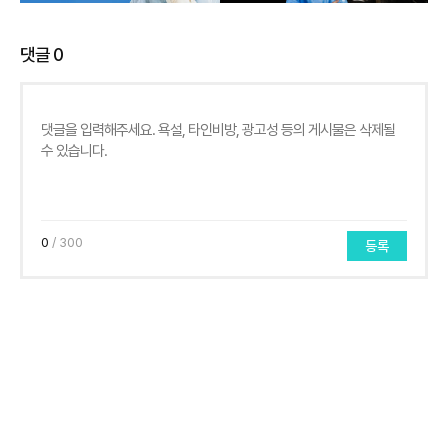
댓글
0
0
/ 300
등록