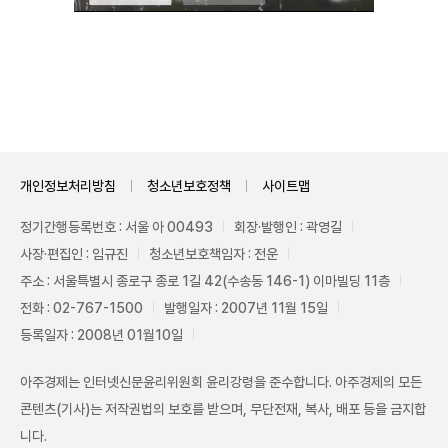
Unmute
개인정보처리방침
청소년보호정책
사이트맵
정기간행등록번호 : 서울 아 00493
회장·발행인 : 곽영길
사장·편집인 : 임규진
청소년보호책임자 : 전운
주소 : 서울특별시 종로구 종로 1길 42(수송동 146-1) 이마빌딩 11층
전화 : 02-767-1500
발행일자 : 2007년 11월 15일
등록일자 : 2008년 01월10일
아주경제는 인터넷신문윤리위원회 윤리강령을 준수합니다. 아주경제의 모든
콘텐츠(기사)는 저작권법의 보호를 받으며, 무단전재, 복사, 배포 등을 금지합
니다.