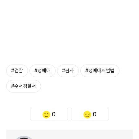
#검찰
#성매매
#판사
#성매매처벌법
#수서경찰서
0
0