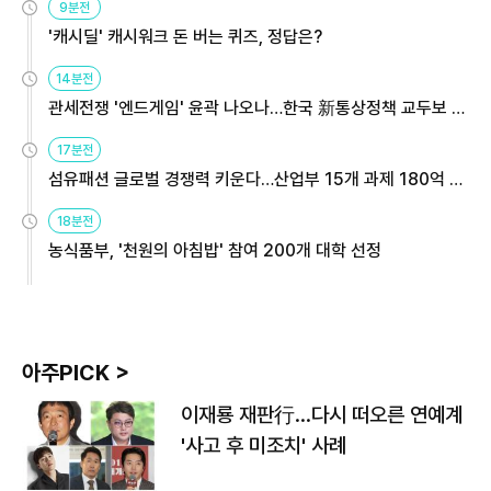
9분전
'캐시딜' 캐시워크 돈 버는 퀴즈, 정답은?
14분전
관세전쟁 '엔드게임' 윤곽 나오나…한국 新통상정책 교두보 활
용해야
17분전
섬유패션 글로벌 경쟁력 키운다…산업부 15개 과제 180억 지
원
18분전
농식품부, '천원의 아침밥' 참여 200개 대학 선정
아주PICK >
이재룡 재판行…다시 떠오른 연예계
'사고 후 미조치' 사례