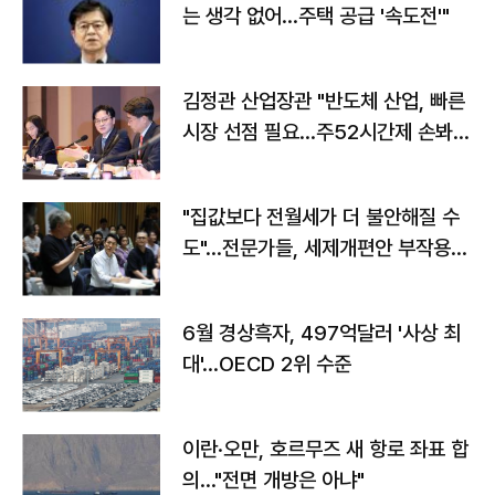
는 생각 없어…주택 공급 '속도전'"
김정관 산업장관 "반도체 산업, 빠른
시장 선점 필요…주52시간제 손봐
야"
"집값보다 전월세가 더 불안해질 수
도"…전문가들, 세제개편안 부작용
우려
6월 경상흑자, 497억달러 '사상 최
대'…OECD 2위 수준
이란·오만, 호르무즈 새 항로 좌표 합
의…"전면 개방은 아냐"