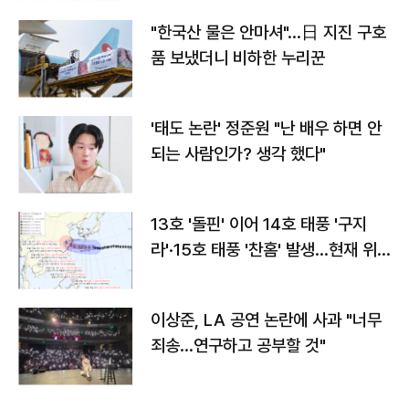
"한국산 물은 안마셔"…日 지진 구호
품 보냈더니 비하한 누리꾼
'태도 논란' 정준원 "난 배우 하면 안
되는 사람인가? 생각 했다"
13호 '돌핀' 이어 14호 태풍 '구지
라'·15호 태풍 '찬홈' 발생…현재 위
치와 이동경로는?
이상준, LA 공연 논란에 사과 "너무
죄송…연구하고 공부할 것"