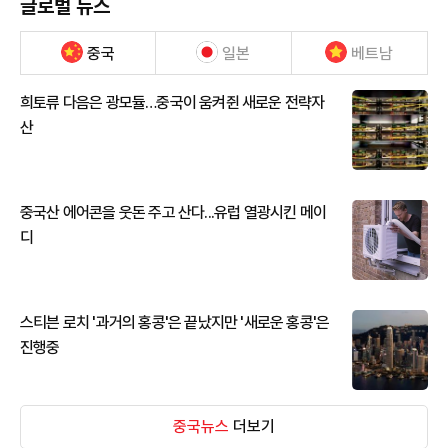
글로벌 뉴스
중국
일본
베트남
희토류 다음은 광모듈…중국이 움켜쥔 새로운 전략자
산
중국산 에어콘을 웃돈 주고 산다...유럽 열광시킨 메이
디
스티븐 로치 '과거의 홍콩'은 끝났지만 '새로운 홍콩'은
진행중
중국뉴스
더보기