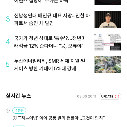
이던스 실망에 '주가는 하락'
신남성연대 배인규 대표 사망…인천 아
3
파트서 숨진 채 발견
국가가 청년 상대로 '통수'?...청년미
4
래적금 12% 준다더니 "응, 오류야"
두산에너빌리티, SMR 세제 지원·빌
5
게이츠 방한 기대에 5%대 강세
실시간 뉴스
08.06 20:11
UPDATE
4분전
與 "'하늘이법' 여야 공동 발의 괜찮아…그것이 협치"