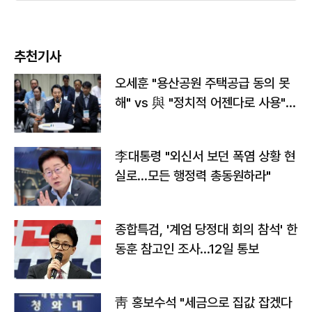
추천기사
오세훈 "용산공원 주택공급 동의 못
해" vs 與 "정치적 어젠다로 사용"
맞불
李대통령 "외신서 보던 폭염 상황 현
실로…모든 행정력 총동원하라"
종합특검, '계엄 당정대 회의 참석' 한
동훈 참고인 조사...12일 통보
靑 홍보수석 "세금으로 집값 잡겠다