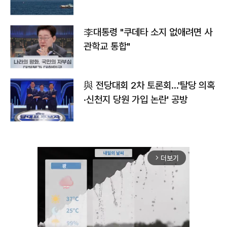
李대통령 "쿠데타 소지 없애려면 사
관학교 통합"
與 전당대회 2차 토론회…'탈당 의혹
·신천지 당원 가입 논란' 공방
더보기
arrow_forward_ios