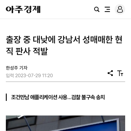
로
아
그
검
전
주
인
색
체
경
메
제
뉴
출장 중 대낮에 강남서 성매매한 현
직 판사 적발
한성주 기자
공
텍
입력 2023-07-29 11:20
유
스
트
크
기
조건만남 애플리케이션 사용…검찰 불구속 송치