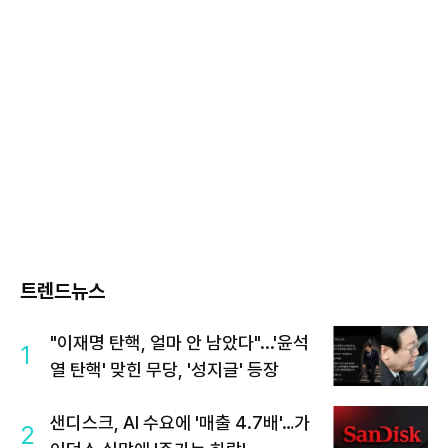
트렌드뉴스
"이재명 탄핵, 얼마 안 남았다"...'윤석
1
열 탄핵' 맞힌 무당, '성지글' 등장
샌디스크, AI 수요에 '매출 4.7배'…가
2