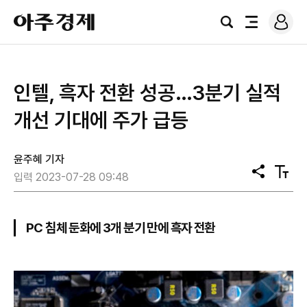
로
아
그
검
전
주
인
색
체
경
메
제
뉴
인텔, 흑자 전환 성공…3분기 실적
개선 기대에 주가 급등
윤주혜 기자
공
텍
입력 2023-07-28 09:48
유
스
트
크
기
PC 침체 둔화에 3개 분기 만에 흑자 전환