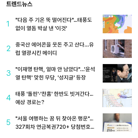
트렌드뉴스
"다음 주 기온 뚝 떨어진다"…태풍도
1
없이 열돔 박살 낸 '이것'
중국산 에어콘을 웃돈 주고 산다...유
2
럽 열광시킨 메이디
"이재명 탄핵, 얼마 안 남았다"...'윤석
3
열 탄핵' 맞힌 무당, '성지글' 등장
태풍 '돌핀'·'찬홈' 한반도 빗겨간다…
4
예상 경로는?
"서울 여행하는 꿈 뒤 찾아온 행운"…
5
327회차 연금복권720+ 당첨번호조
회 주목