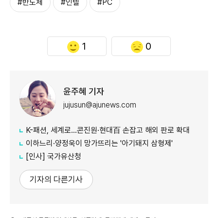
#반도체
#인텔
#PC
1
0
윤주혜 기자
jujusun@ajunews.com
K-패션, 세계로…콘진원·현대百 손잡고 해외 판로 확대
이하느리·양정욱이 망가뜨리는 '아기돼지 삼형제'
[인사] 국가유산청
기자의 다른기사