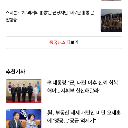
스티븐 로치 '과거의 홍콩'은 끝났지만 '새로운 홍콩'은
진행중
중국뉴스
더보기
추천기사
李대통령 "군, 내란 이후 신뢰 회복
해야…지휘부 헌신해달라"
與, 부동산 세제 개편안 비판 오세훈
에 '맹공'…"공급 억제기"