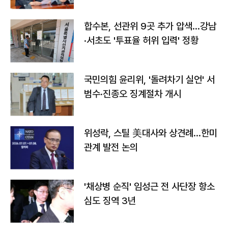
합수본, 선관위 9곳 추가 압색…강남
·서초도 '투표율 허위 입력' 정황
국민의힘 윤리위, '돌려차기 실언' 서
범수·진종오 징계절차 개시
위성락, 스틸 美대사와 상견례…한미
관계 발전 논의
'채상병 순직' 임성근 전 사단장 항소
심도 징역 3년