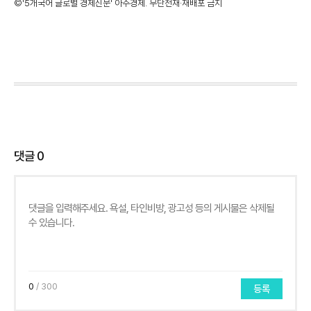
©'5개국어 글로벌 경제신문' 아주경제. 무단전재·재배포 금지
댓글
0
0
/ 300
등록