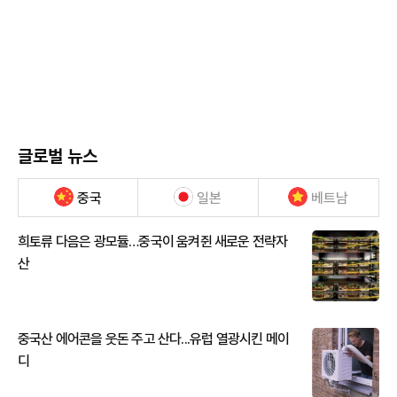
글로벌 뉴스
중국
일본
베트남
희토류 다음은 광모듈…중국이 움켜쥔 새로운 전략자
산
중국산 에어콘을 웃돈 주고 산다...유럽 열광시킨 메이
디