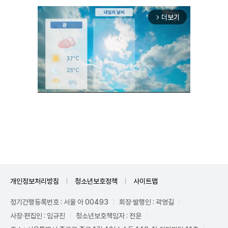
더보기
arrow_forward_ios
Unmute
개인정보처리방침
청소년보호정책
사이트맵
정기간행등록번호 : 서울 아 00493
회장·발행인 : 곽영길
사장·편집인 : 임규진
청소년보호책임자 : 전운