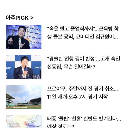
아주PICK >
"속옷 빨고 졸업식까지"…근육병 학
생 돌본 공익, 코미디언 김규원이었
다
"경솔한 언행 깊이 반성"…고개 숙인
신동엽, 무슨 일이길래?
프로야구, 주말까지 전 경기 취소…
11일 재개·오후 7시 경기 시작
태풍 '돌핀'·'찬홈' 한반도 빗겨간다…
예상 경로는?