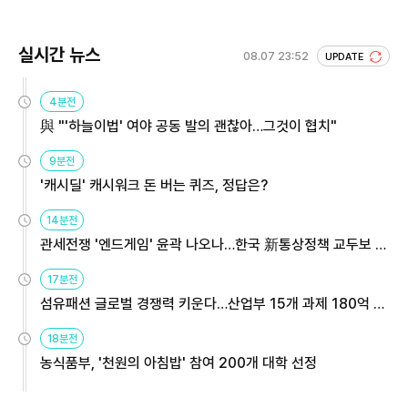
실시간 뉴스
08.07 23:52
UPDATE
4분전
與 "'하늘이법' 여야 공동 발의 괜찮아…그것이 협치"
9분전
'캐시딜' 캐시워크 돈 버는 퀴즈, 정답은?
14분전
관세전쟁 '엔드게임' 윤곽 나오나…한국 新통상정책 교두보 활
용해야
17분전
섬유패션 글로벌 경쟁력 키운다…산업부 15개 과제 180억 지
원
18분전
농식품부, '천원의 아침밥' 참여 200개 대학 선정