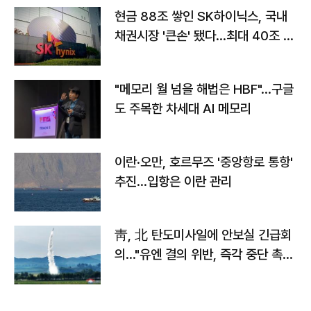
현금 88조 쌓인 SK하이닉스, 국내
채권시장 '큰손' 됐다…최대 40조 투
자
"메모리 월 넘을 해법은 HBF"…구글
도 주목한 차세대 AI 메모리
이란·오만, 호르무즈 '중앙항로 통항'
추진…입항은 이란 관리
靑, 北 탄도미사일에 안보실 긴급회
의…"유엔 결의 위반, 즉각 중단 촉
구"