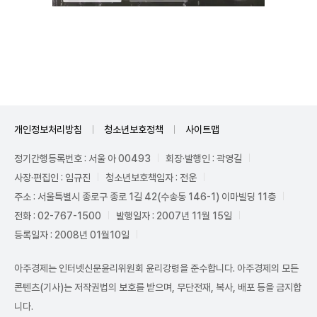
Unmute
개인정보처리방침
청소년보호정책
사이트맵
정기간행등록번호 : 서울 아 00493
회장·발행인 : 곽영길
사장·편집인 : 임규진
청소년보호책임자 : 전운
주소 : 서울특별시 종로구 종로 1길 42(수송동 146-1) 이마빌딩 11층
전화 : 02-767-1500
발행일자 : 2007년 11월 15일
등록일자 : 2008년 01월10일
아주경제는 인터넷신문윤리위원회 윤리강령을 준수합니다. 아주경제의 모든
콘텐츠(기사)는 저작권법의 보호를 받으며, 무단전재, 복사, 배포 등을 금지합
니다.