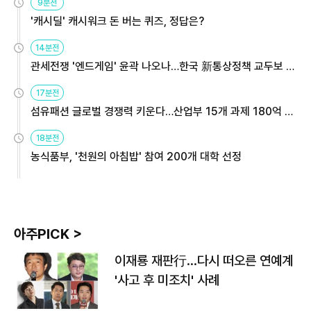
9분전
'캐시딜' 캐시워크 돈 버는 퀴즈, 정답은?
14분전
관세전쟁 '엔드게임' 윤곽 나오나…한국 新통상정책 교두보 활
용해야
17분전
섬유패션 글로벌 경쟁력 키운다…산업부 15개 과제 180억 지
원
18분전
농식품부, '천원의 아침밥' 참여 200개 대학 선정
아주PICK >
이재룡 재판行…다시 떠오른 연예계
'사고 후 미조치' 사례