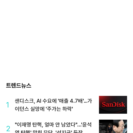
트렌드뉴스
샌디스크, AI 수요에 '매출 4.7배'…가
1
이던스 실망에 '주가는 하락'
"이재명 탄핵, 얼마 안 남았다"...'윤석
2
열 탄핵' 맞힌 무당, '성지글' 등장