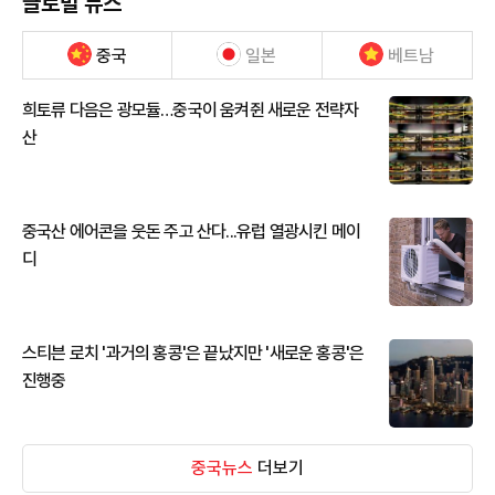
글로벌 뉴스
중국
일본
베트남
희토류 다음은 광모듈…중국이 움켜쥔 새로운 전략자
산
중국산 에어콘을 웃돈 주고 산다...유럽 열광시킨 메이
디
스티븐 로치 '과거의 홍콩'은 끝났지만 '새로운 홍콩'은
진행중
중국뉴스
더보기