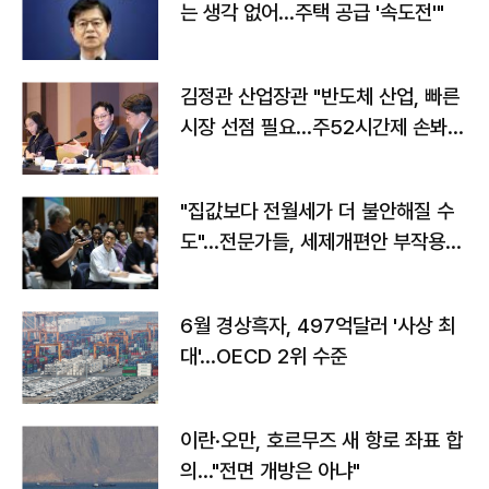
는 생각 없어…주택 공급 '속도전'"
김정관 산업장관 "반도체 산업, 빠른
시장 선점 필요…주52시간제 손봐
야"
"집값보다 전월세가 더 불안해질 수
도"…전문가들, 세제개편안 부작용
우려
6월 경상흑자, 497억달러 '사상 최
대'…OECD 2위 수준
이란·오만, 호르무즈 새 항로 좌표 합
의…"전면 개방은 아냐"