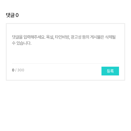
댓글
0
0
/ 300
등록