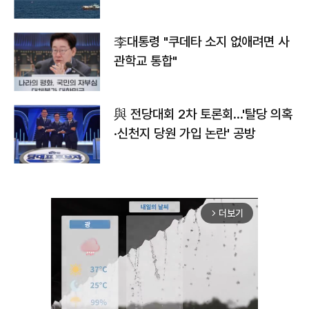
李대통령 "쿠데타 소지 없애려면 사
관학교 통합"
與 전당대회 2차 토론회…'탈당 의혹
·신천지 당원 가입 논란' 공방
더보기
arrow_forward_ios