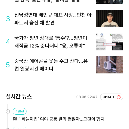
신남성연대 배인규 대표 사망…인천 아
3
파트서 숨진 채 발견
국가가 청년 상대로 '통수'?...청년미
4
래적금 12% 준다더니 "응, 오류야"
중국산 에어콘을 웃돈 주고 산다...유
5
럽 열광시킨 메이디
실시간 뉴스
08.06 22:47
UPDATE
4분전
與 "'하늘이법' 여야 공동 발의 괜찮아…그것이 협치"