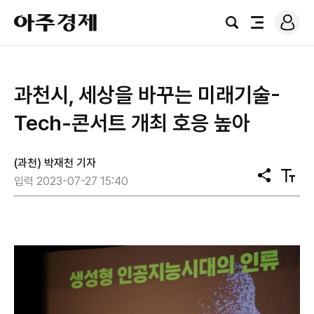
로
아
그
검
전
주
인
색
체
경
메
제
뉴
과천시, 세상을 바꾸는 미래기술-
Tech-콘서트 개최 호응 높아
(과천) 박재천 기자
공
텍
입력 2023-07-27 15:40
유
스
트
크
기