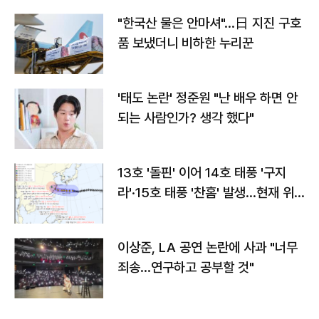
"한국산 물은 안마셔"…日 지진 구호
품 보냈더니 비하한 누리꾼
'태도 논란' 정준원 "난 배우 하면 안
되는 사람인가? 생각 했다"
13호 '돌핀' 이어 14호 태풍 '구지
라'·15호 태풍 '찬홈' 발생…현재 위
치와 이동경로는?
이상준, LA 공연 논란에 사과 "너무
죄송…연구하고 공부할 것"