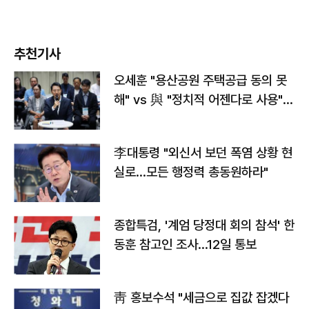
추천기사
오세훈 "용산공원 주택공급 동의 못
해" vs 與 "정치적 어젠다로 사용"
맞불
李대통령 "외신서 보던 폭염 상황 현
실로…모든 행정력 총동원하라"
종합특검, '계엄 당정대 회의 참석' 한
동훈 참고인 조사...12일 통보
靑 홍보수석 "세금으로 집값 잡겠다