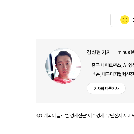
김성현 기자
minus1
중국 바이트댄스, AI 영
넥슨, 대구디지털혁신진
기자의 다른기사
©'5개국어 글로벌 경제신문' 아주경제. 무단전재·재배