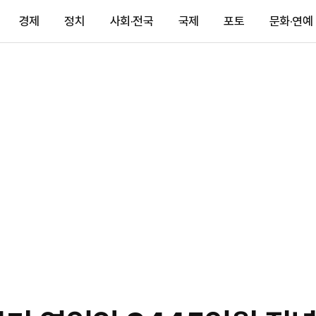
경제
정치
사회·전국
국제
포토
문화·연예