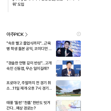
워' 도입
아주PICK
"속옷 빨고 졸업식까지"…근육
병 학생 돌본 공익, 코미디언 김
규원이었다
"경솔한 언행 깊이 반성"…고개
숙인 신동엽, 무슨 일이길래?
프로야구, 주말까지 전 경기 취
소…11일 재개·오후 7시 경기
시작
태풍 '돌핀'·'찬홈' 한반도 빗겨
간다…예상 경로는?