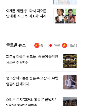
이재룡 재판行…다시 떠오른
연예계 '사고 후 미조치' 사례
글로벌 뉴스
중국
일본
베트남
희토류 다음은 광모듈…중국이 움켜쥔
새로운 전략자산
중국산 에어콘을 웃돈 주고 산다...유럽
열광시킨 메이디
스티븐 로치 '과거의 홍콩'은 끝났지만
'새로운 홍콩'은 진행중