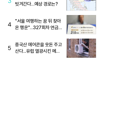
3
빗겨간다…예상 경로는?
"서울 여행하는 꿈 뒤 찾아
4
온 행운"…327회차 연금
복권720+ 당첨번호조회
주목
중국산 에어콘을 웃돈 주고
5
산다...유럽 열광시킨 메이
디