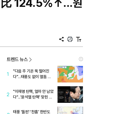
 124.5%↑...원
공
프
텍
유
린
스
트
트
크
기
트렌드 뉴스
"다음 주 기온 뚝 떨어진
1
다"…태풍도 없이 열돔 박
살 낸 '이것'
"이재명 탄핵, 얼마 안 남았
2
다"...'윤석열 탄핵' 맞힌 무
당, '성지글' 등장
태풍 '돌핀'·'찬홈' 한반도