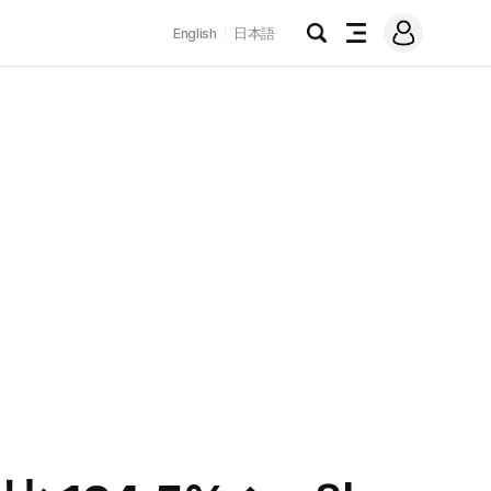
로
English
日本語
그
검
전
인
색
체
메
뉴