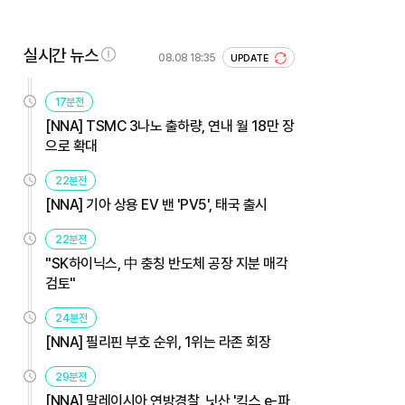
실시간 뉴스
08.08 18:35
UPDATE
17분전
[NNA] TSMC 3나노 출하량, 연내 월 18만 장
으로 확대
22분전
[NNA] 기아 상용 EV 밴 'PV5', 태국 출시
22분전
"SK하이닉스, 中 충칭 반도체 공장 지분 매각
검토"
24분전
[NNA] 필리핀 부호 순위, 1위는 라존 회장
29분전
[NNA] 말레이시아 연방경찰, 닛산 '킥스 e-파