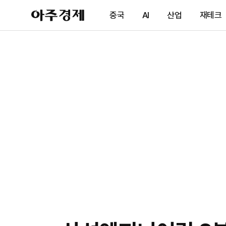
아
중국
AI
산업
재테크
주
경
제