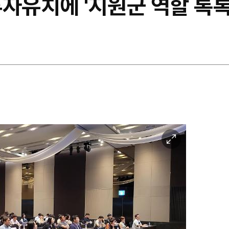
자유치에 '지원군 역할 톡톡
이
미
지
확
대