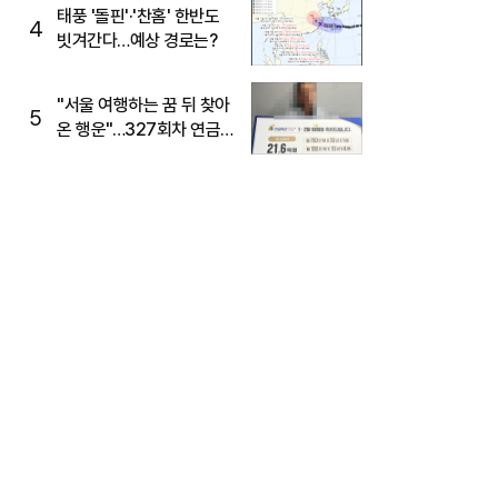
태풍 '돌핀'·'찬홈' 한반도
4
빗겨간다…예상 경로는?
"서울 여행하는 꿈 뒤 찾아
5
온 행운"…327회차 연금
복권720+ 당첨번호조회
주목