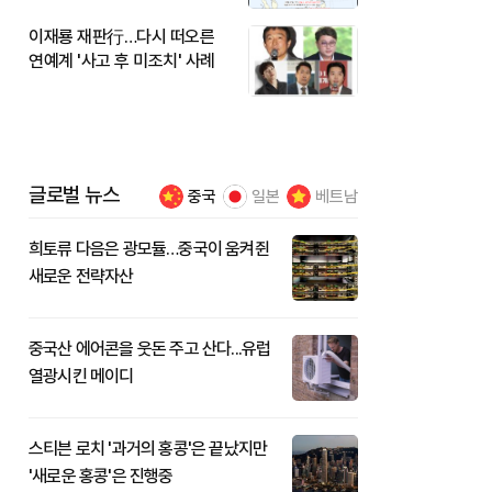
이재룡 재판行…다시 떠오른
연예계 '사고 후 미조치' 사례
글로벌 뉴스
중국
일본
베트남
희토류 다음은 광모듈…중국이 움켜쥔
새로운 전략자산
중국산 에어콘을 웃돈 주고 산다...유럽
열광시킨 메이디
스티븐 로치 '과거의 홍콩'은 끝났지만
'새로운 홍콩'은 진행중