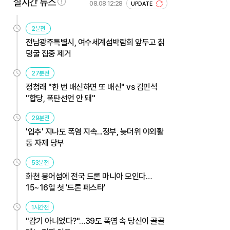
실시간 뉴스
08.08 12:28
UPDATE
2분전
전남광주특별시, 여수세계섬박람회 앞두고 칡
덩굴 집중 제거
27분전
정청래 "한 번 배신하면 또 배신" vs 김민석
"합당, 폭탄선언 안 돼"
29분전
'입추' 지나도 폭염 지속...정부, 늦더위 야외활
동 자제 당부
53분전
화천 붕어섬에 전국 드론 마니아 모인다…
15~16일 첫 '드론 페스타'
1시간전
"감기 아니었다?"…39도 폭염 속 당신이 골골