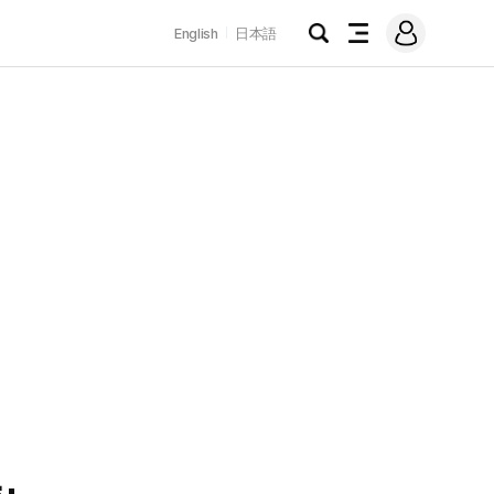
로
English
日本語
그
검
전
인
색
체
메
뉴