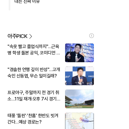
대는 진짜 이유
아주PICK
"속옷 빨고 졸업식까지"…근육
병 학생 돌본 공익, 코미디언 김
규원이었다
"경솔한 언행 깊이 반성"…고개
숙인 신동엽, 무슨 일이길래?
프로야구, 주말까지 전 경기 취
소…11일 재개·오후 7시 경기
시작
태풍 '돌핀'·'찬홈' 한반도 빗겨
간다…예상 경로는?