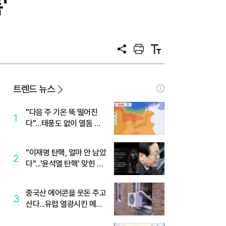
'
공
프
텍
유
린
스
트
트
크
기
트렌드 뉴스
"다음 주 기온 뚝 떨어진
1
다"…태풍도 없이 열돔 박
살 낸 '이것'
"이재명 탄핵, 얼마 안 남았
2
다"...'윤석열 탄핵' 맞힌 무
당, '성지글' 등장
중국산 에어콘을 웃돈 주고
3
산다...유럽 열광시킨 메이
디