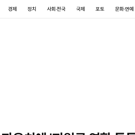
경제
정치
사회·전국
국제
포토
문화·연예