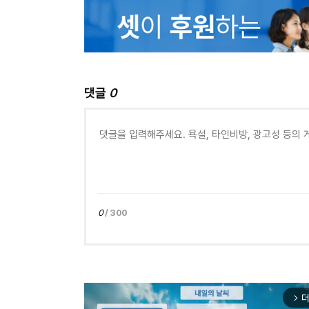
댓글
0
0
/ 300
더
arrow_forward_ios