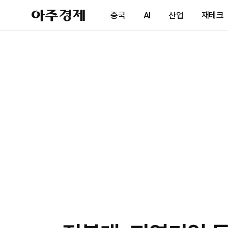
아
중국
AI
산업
재테크
주
경
제