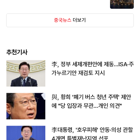
중국뉴스
더보기
추천기사
李, 정부 세제개편안에 제동…ISA·주
가누르기안 재검토 지시
與, 황희 '폐기 버스 청년 주택' 제안
에 "당 입장과 무관…개인 의견"
李대통령, '호우피해' 안동·의성 관할
4개면 특별재난지역 선포