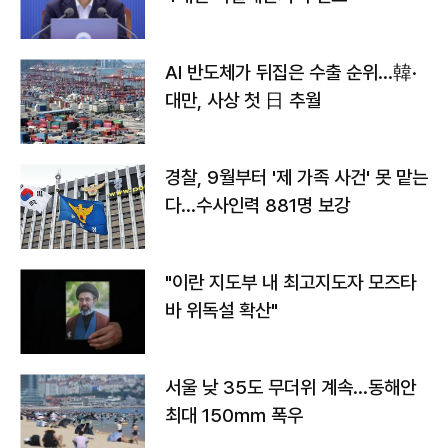
AI 반도체가 뒤집은 수출 순위…韓·
대만, 사상 첫 日 추월
경찰, 9월부터 '제 가족 사건' 못 맡는
다…수사인력 881명 보강
"이란 지도부 내 최고지도자 모즈타
바 위독설 확산"
서울 낮 35도 무더위 계속…동해안
최대 150㎜ 폭우