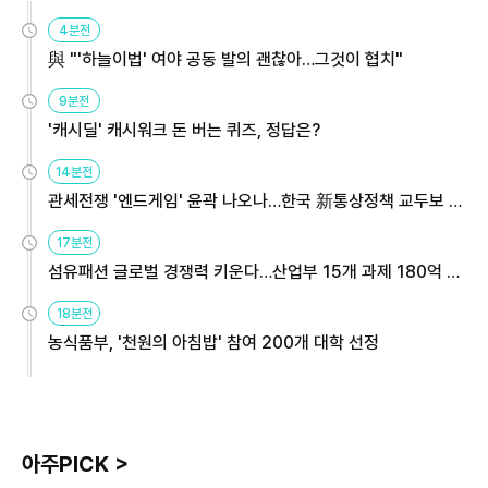
4분전
與 "'하늘이법' 여야 공동 발의 괜찮아…그것이 협치"
9분전
'캐시딜' 캐시워크 돈 버는 퀴즈, 정답은?
14분전
관세전쟁 '엔드게임' 윤곽 나오나…한국 新통상정책 교두보 활
용해야
17분전
섬유패션 글로벌 경쟁력 키운다…산업부 15개 과제 180억 지
원
18분전
농식품부, '천원의 아침밥' 참여 200개 대학 선정
아주PICK >