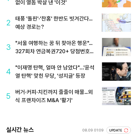
없이 열돔 박살 낸 '이것'
태풍 '돌핀'·'찬홈' 한반도 빗겨간다…
2
예상 경로는?
"서울 여행하는 꿈 뒤 찾아온 행운"…
3
327회차 연금복권720+ 당첨번호조
회 주목
"이재명 탄핵, 얼마 안 남았다"...'윤석
4
열 탄핵' 맞힌 무당, '성지글' 등장
버거·커피·치킨까지 줄줄이 매물…외
5
식 프랜차이즈 M&A '활기'
실시간 뉴스
08.09 01:09
UPDATE