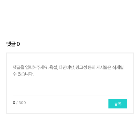
댓글
0
0
/ 300
등록