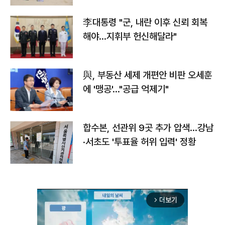
李대통령 "군, 내란 이후 신뢰 회복
해야…지휘부 헌신해달라"
與, 부동산 세제 개편안 비판 오세훈
에 '맹공'…"공급 억제기"
합수본, 선관위 9곳 추가 압색…강남
·서초도 '투표율 허위 입력' 정황
더보기
arrow_forward_ios