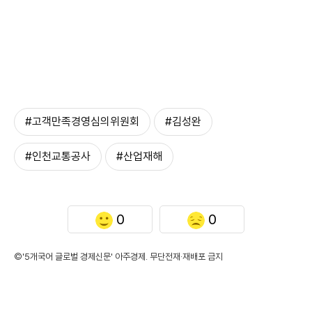
#고객만족경영심의위원회
#김성완
#인천교통공사
#산업재해
0
0
©'5개국어 글로벌 경제신문' 아주경제. 무단전재·재배포 금지