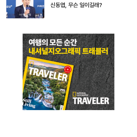
신동엽, 무슨 일이길래?