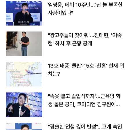
임영웅, 데뷔 10주년…"난 늘 부족한
사람이었다"
"광고주들이 찾아줘"…진태현, '이숙
캠' 하차 후 근황 공개
13호 태풍 '돌핀'·15호 '찬홈' 현재 위
치는?
"속옷 빨고 졸업식까지"…근육병 학
생 돌본 공익, 코미디언 김규원이었
다
"경솔한 언행 깊이 반성"…고개 숙인