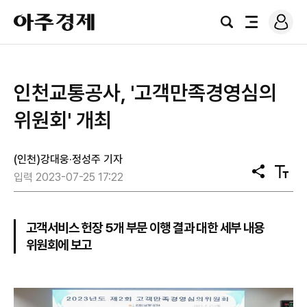
로
아
그
검
전
주
인
색
체
경
메
제
뉴
인천교통공사, '고객만족경영심의
위원회' 개최
(인천)강대웅·정성주 기자
공
텍
입력 2023-07-25 17:22
유
스
트
크
기
고객서비스 헌장 5개 부문 이행 결과 대한 세부 내용
위원회에 보고