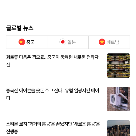
글로벌 뉴스
중국
일본
베트남
희토류 다음은 광모듈…중국이 움켜쥔 새로운 전략자
산
중국산 에어콘을 웃돈 주고 산다...유럽 열광시킨 메이
디
스티븐 로치 '과거의 홍콩'은 끝났지만 '새로운 홍콩'은
진행중