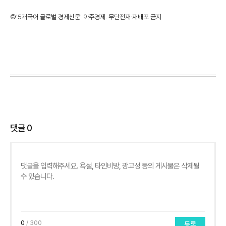
©'5개국어 글로벌 경제신문' 아주경제. 무단전재·재배포 금지
댓글
0
0
/ 300
등록