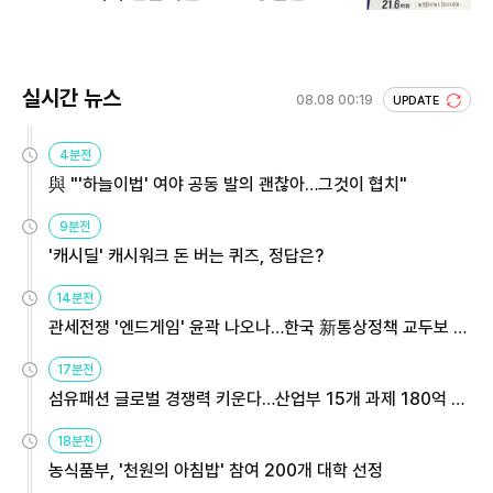
회 주목
실시간 뉴스
08.08 00:19
UPDATE
4분전
與 "'하늘이법' 여야 공동 발의 괜찮아…그것이 협치"
9분전
'캐시딜' 캐시워크 돈 버는 퀴즈, 정답은?
14분전
관세전쟁 '엔드게임' 윤곽 나오나…한국 新통상정책 교두보 활
용해야
17분전
섬유패션 글로벌 경쟁력 키운다…산업부 15개 과제 180억 지
원
18분전
농식품부, '천원의 아침밥' 참여 200개 대학 선정