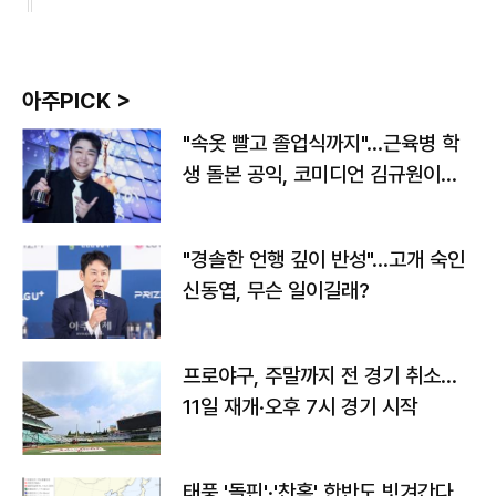
아주PICK >
"속옷 빨고 졸업식까지"…근육병 학
생 돌본 공익, 코미디언 김규원이었
다
"경솔한 언행 깊이 반성"…고개 숙인
신동엽, 무슨 일이길래?
프로야구, 주말까지 전 경기 취소…
11일 재개·오후 7시 경기 시작
태풍 '돌핀'·'찬홈' 한반도 빗겨간다…