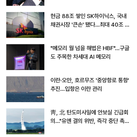
현금 88조 쌓인 SK하이닉스, 국내
채권시장 '큰손' 됐다…최대 40조 투
자
"메모리 월 넘을 해법은 HBF"…구글
도 주목한 차세대 AI 메모리
이란·오만, 호르무즈 '중앙항로 통항'
추진…입항은 이란 관리
靑, 北 탄도미사일에 안보실 긴급회
의…"유엔 결의 위반, 즉각 중단 촉
구"