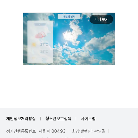
더보기
arrow_forward_ios
Unmute
개인정보처리방침
청소년보호정책
사이트맵
정기간행등록번호 : 서울 아 00493
회장·발행인 : 곽영길