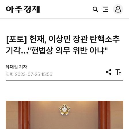
로
아
그
검
전
주
인
색
체
경
메
제
뉴
[포토] 헌재, 이상민 장관 탄핵소추
기각..."헌법상 의무 위반 아냐"
유대길 기자
공
텍
입력 2023-07-25 15:56
유
스
트
크
기