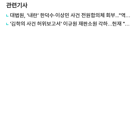
관련기사
대법원, '내란' 한덕수·이상민 사건 전원합의체 회부..."역사적 평가 필요"
'김학의 사건 허위보고서' 이규원 재판소원 각하…헌재 "단순 불복"