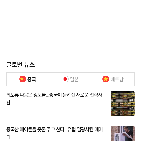
글로벌 뉴스
중국
일본
베트남
희토류 다음은 광모듈…중국이 움켜쥔 새로운 전략자
산
중국산 에어콘을 웃돈 주고 산다...유럽 열광시킨 메이
디