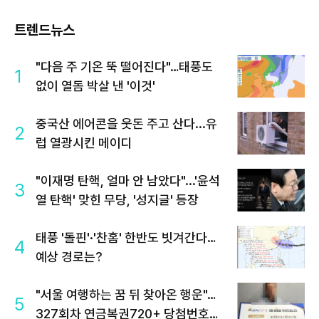
트렌드뉴스
"다음 주 기온 뚝 떨어진다"…태풍도
1
없이 열돔 박살 낸 '이것'
중국산 에어콘을 웃돈 주고 산다...유
2
럽 열광시킨 메이디
"이재명 탄핵, 얼마 안 남았다"...'윤석
3
열 탄핵' 맞힌 무당, '성지글' 등장
태풍 '돌핀'·'찬홈' 한반도 빗겨간다…
4
예상 경로는?
"서울 여행하는 꿈 뒤 찾아온 행운"…
5
327회차 연금복권720+ 당첨번호조