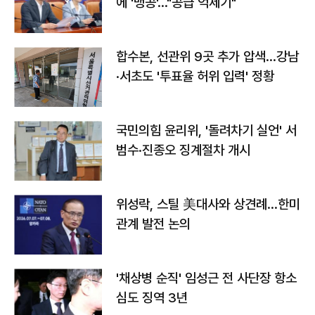
에 '맹공'…"공급 억제기"
합수본, 선관위 9곳 추가 압색…강남
·서초도 '투표율 허위 입력' 정황
국민의힘 윤리위, '돌려차기 실언' 서
범수·진종오 징계절차 개시
위성락, 스틸 美대사와 상견례…한미
관계 발전 논의
'채상병 순직' 임성근 전 사단장 항소
심도 징역 3년