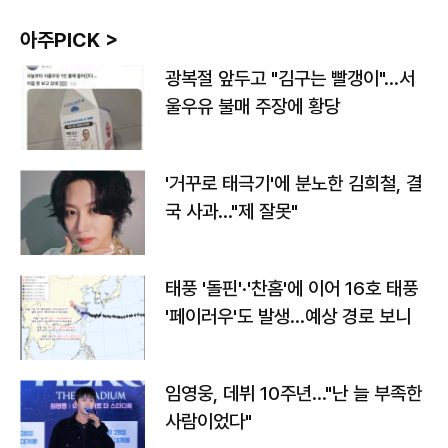
아주PICK >
광복절 앞두고 "김구는 빨갱이"…서
울우유 불매 주장에 황당
'거꾸로 태극기'에 분노한 김희철, 결
국 사과…"제 잘못"
태풍 '돌핀'·'찬홈'에 이어 16호 태풍
'페이러우'도 발생…예상 경로 보니
임영웅, 데뷔 10주년…"난 늘 부족한
사람이었다"