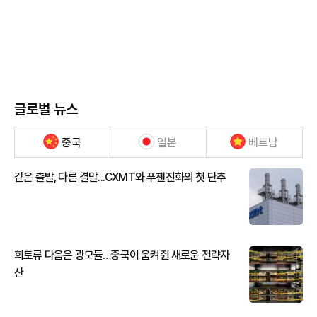
글로벌 뉴스
중국
일본
베트남
같은 출발, 다른 결말...CXMT와 푸젠진화의 첫 단추
희토류 다음은 광모듈…중국이 움켜쥔 새로운 전략자
산