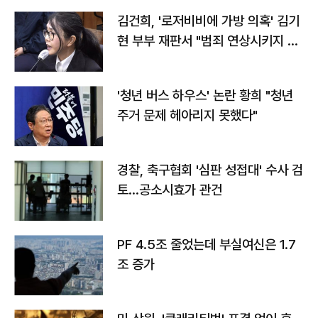
김건희, '로저비비에 가방 의혹' 김기
현 부부 재판서 "범죄 연상시키지 말
라"
'청년 버스 하우스' 논란 황희 "청년
주거 문제 헤아리지 못했다"
경찰, 축구협회 '심판 성접대' 수사 검
토…공소시효가 관건
PF 4.5조 줄었는데 부실여신은 1.7
조 증가