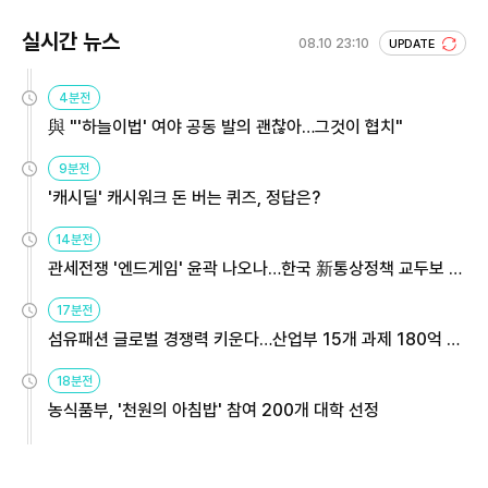
실시간 뉴스
08.10 23:10
UPDATE
4분전
與 "'하늘이법' 여야 공동 발의 괜찮아…그것이 협치"
9분전
'캐시딜' 캐시워크 돈 버는 퀴즈, 정답은?
14분전
관세전쟁 '엔드게임' 윤곽 나오나…한국 新통상정책 교두보 활
용해야
17분전
섬유패션 글로벌 경쟁력 키운다…산업부 15개 과제 180억 지
원
18분전
농식품부, '천원의 아침밥' 참여 200개 대학 선정