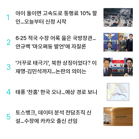
아이 둘이면 고속도로 통행료 10% 할
1
인…오늘부터 신청 시작
6·25 적국 수장 어록 읊은 국방장관…
2
안규백 '마오쩌둥 발언'에 자질론
'거꾸로 태극기', 북한 상징이었다? 이
3
재명·김민석까지…논란의 의미는
4
태풍 '찬홈' 한국 오나…예상 경로 보니
토스뱅크, 데이터 분석 전담조직 신
5
설…수장에 카카오 출신 선임