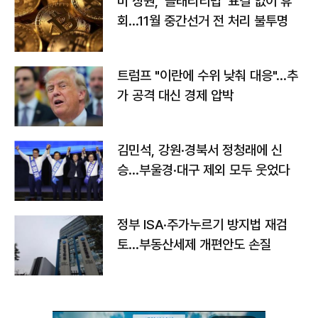
미 상원, '클래리티법' 표결 없이 휴
회…11월 중간선거 전 처리 불투명
트럼프 "이란에 수위 낮춰 대응"…추
가 공격 대신 경제 압박
김민석, 강원·경북서 정청래에 신
승…부울경·대구 제외 모두 웃었다
정부 ISA·주가누르기 방지법 재검
토…부동산세제 개편안도 손질