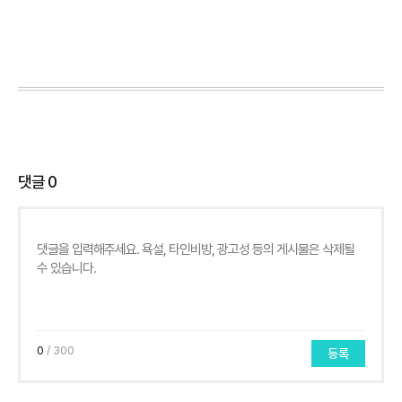
댓글
0
0
/ 300
등록