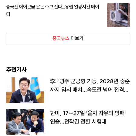
중국산 에어콘을 웃돈 주고 산다...유럽 열광시킨 메이
디
중국뉴스
더보기
추천기사
李 "광주 군공항 기능, 2028년 중순
까지 임시 배치…속도전 넘어 전격
전"
한미, 17∼27일 '을지 자유의 방패'
연습…전작권 전환 시험대