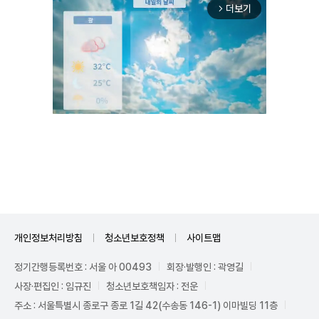
더보기
arrow_forward_ios
Unmute
개인정보처리방침
청소년보호정책
사이트맵
정기간행등록번호 : 서울 아 00493
회장·발행인 : 곽영길
사장·편집인 : 임규진
청소년보호책임자 : 전운
주소 : 서울특별시 종로구 종로 1길 42(수송동 146-1) 이마빌딩 11층