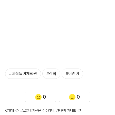
#과학놀이체험관
#삼척
#어린이
0
0
©'5개국어 글로벌 경제신문' 아주경제. 무단전재·재배포 금지