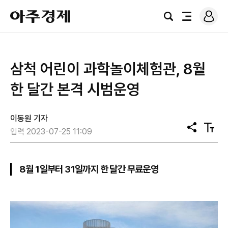
로
아
그
검
전
주
인
색
체
경
메
제
뉴
삼척 어린이 과학놀이체험관, 8월
한 달간 본격 시범운영
이동원 기자
공
텍
입력 2023-07-25 11:09
유
스
트
크
기
8월 1일부터 31일까지 한 달간 무료운영