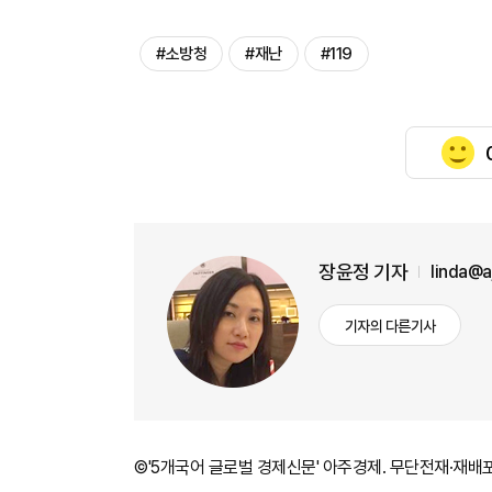
#소방청
#재난
#119
장윤정 기자
linda@
기자의 다른기사
©'5개국어 글로벌 경제신문' 아주경제. 무단전재·재배