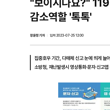
"보이시나요?" 11
감소역할 '톡톡'
장윤정 기자
입력 2023-07-25 12:00
집중호우 기간, 다매체 신고 눈에 띄게 늘어
소방청, 재난발생시 영상통화·문자·신고앱