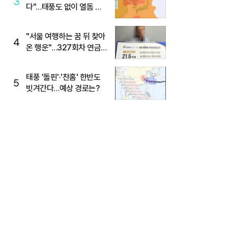
3
다"…태풍도 없이 열돔 박
살 낸 '이것'
"서울 여행하는 꿈 뒤 찾아
4
온 행운"…327회차 연금
복권720+ 당첨번호조회
주목
태풍 '돌핀'·'찬홈' 한반도
5
빗겨간다…예상 경로는?