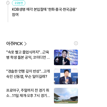
22분전
KDB생명 매각 본입찰에 '한화·흥국·한국금융'
참여
아주PICK
"속옷 빨고 졸업식까지"…근육
병 학생 돌본 공익, 코미디언 김
규원이었다
"경솔한 언행 깊이 반성"…고개
숙인 신동엽, 무슨 일이길래?
프로야구, 주말까지 전 경기 취
소…11일 재개·오후 7시 경기
시작