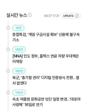
실시간 뉴스
08.07 17:21
UPDATE
1분전
종합특검, '계엄 구금시설 확보' 신용해 불구속
기소
12분전
[NNA] 인도 정부, 플렉스 연료 차량 우대책은
미책정
15분전
육군, '총기함 관리' 디지털 인증방식 전환…열
쇠 없앤다
17분전
속초 여름밤 문화공연 잇단 일정 변경…'대포야
사랑해' 16일로 연기