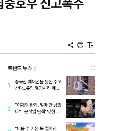
·집중호우 신고폭주
공
프
텍
유
린
스
트
트
크
기
트렌드 뉴스
중국산 에어콘을 웃돈 주고
1
산다...유럽 열광시킨 메이
디
"이재명 탄핵, 얼마 안 남았
2
다"...'윤석열 탄핵' 맞힌 무
당, '성지글' 등장
"다음 주 기온 뚝 떨어진