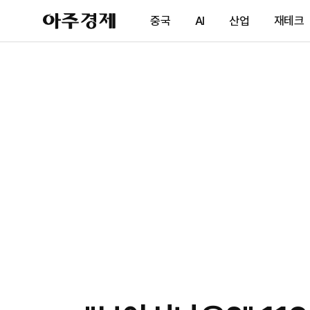
아
중국
AI
산업
재테크
주
경
제