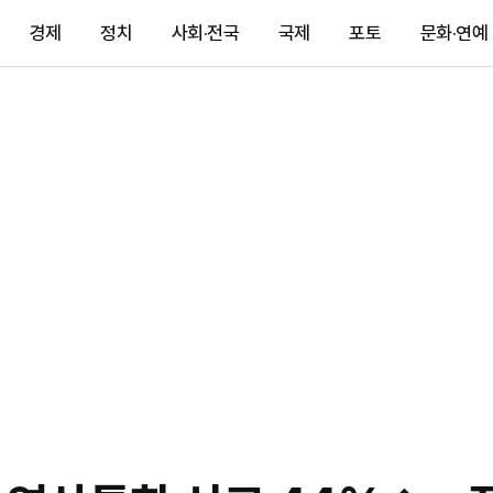
경제
정치
사회·전국
국제
포토
문화·연예