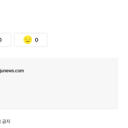
0
0
ajunews.com
포 금지