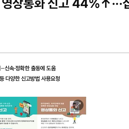
9 영상통화 신고 44%↑··
···신속·정확한 출동에 도움
 등 다양한 신고방법 사용요청
이
미
지