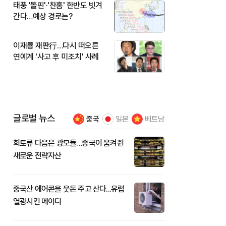
태풍 '돌핀'·'찬홈' 한반도 빗겨
간다…예상 경로는?
이재룡 재판行…다시 떠오른
연예계 '사고 후 미조치' 사례
글로벌 뉴스
중국
일본
베트남
희토류 다음은 광모듈…중국이 움켜쥔
새로운 전략자산
중국산 에어콘을 웃돈 주고 산다...유럽
열광시킨 메이디