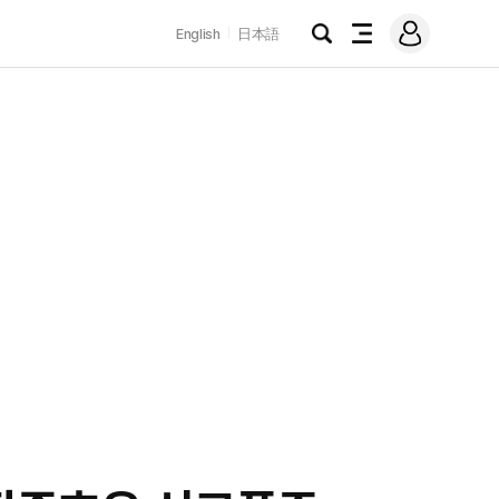
로
English
日本語
그
검
전
인
색
체
메
뉴