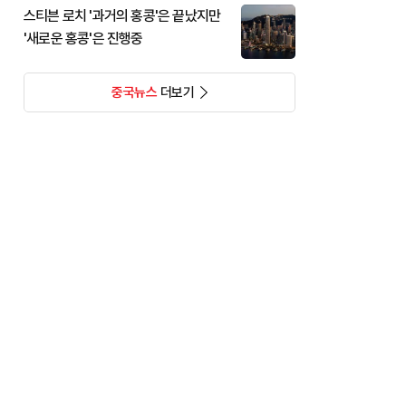
스티븐 로치 '과거의 홍콩'은 끝났지만
'새로운 홍콩'은 진행중
중국뉴스
더보기