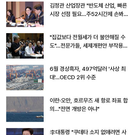
김정관 산업장관 "반도체 산업, 빠른
시장 선점 필요…주52시간제 손봐
야"
"집값보다 전월세가 더 불안해질 수
도"…전문가들, 세제개편안 부작용
우려
6월 경상흑자, 497억달러 '사상 최
대'…OECD 2위 수준
이란·오만, 호르무즈 새 항로 좌표 합
의…"전면 개방은 아냐"
李대통령 "쿠데타 소지 없애려면 사