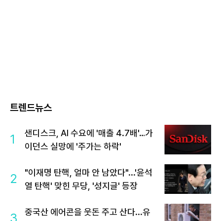
트렌드뉴스
샌디스크, AI 수요에 '매출 4.7배'…가
1
이던스 실망에 '주가는 하락'
"이재명 탄핵, 얼마 안 남았다"...'윤석
2
열 탄핵' 맞힌 무당, '성지글' 등장
중국산 에어콘을 웃돈 주고 산다...유
3