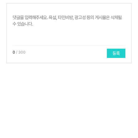
0
/ 300
등록