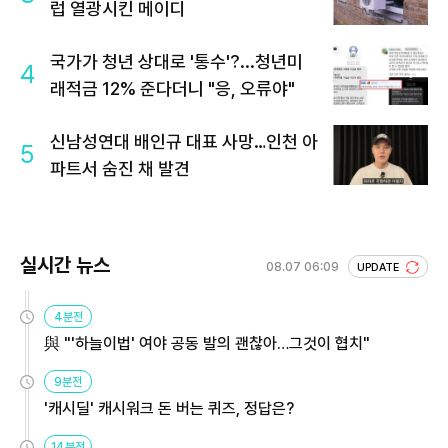
럽 열광시킨 메이디
국가가 청년 상대로 '통수'?...청년미
4
래적금 12% 준다더니 "응, 오류야"
신남성연대 배인규 대표 사망…인천 아
5
파트서 숨진 채 발견
실시간 뉴스
08.07 06:09
UPDATE
4분전
與 "'하늘이법' 여야 공동 발의 괜찮아…그것이 협치"
9분전
'캐시딜' 캐시워크 돈 버는 퀴즈, 정답은?
14분전