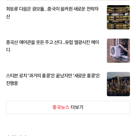
희토류 다음은 광모듈…중국이 움켜쥔 새로운 전략자
산
중국산 에어콘을 웃돈 주고 산다...유럽 열광시킨 메이
디
스티븐 로치 '과거의 홍콩'은 끝났지만 '새로운 홍콩'은
진행중
중국뉴스
더보기