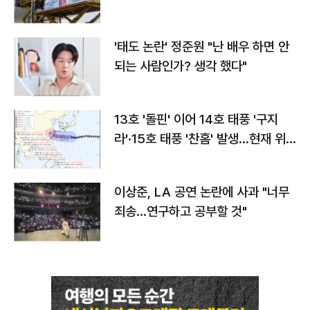
'태도 논란' 정준원 "난 배우 하면 안
되는 사람인가? 생각 했다"
13호 '돌핀' 이어 14호 태풍 '구지
라'·15호 태풍 '찬홈' 발생…현재 위
치와 이동경로는?
이상준, LA 공연 논란에 사과 "너무
죄송…연구하고 공부할 것"