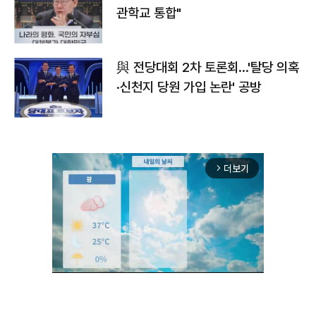
관학교 통합"
與 전당대회 2차 토론회…'탈당 의혹
·신천지 당원 가입 논란' 공방
더보기
arrow_forward_ios
Unmute