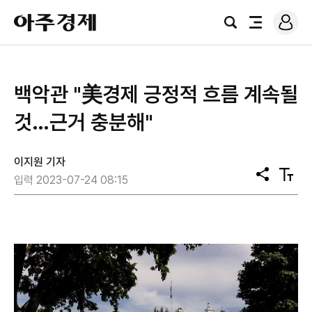
로
아
그
검
전
주
인
색
체
경
메
제
뉴
​백악관 "美경제 긍정적 흐름 계속될
것…근거 충분해"
이지원 기자
공
텍
입력 2023-07-24 08:15
유
스
트
크
기