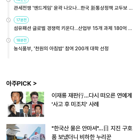
관세전쟁 '엔드게임' 윤곽 나오나…한국 新통상정책 교두보 활
용해야
17분전
섬유패션 글로벌 경쟁력 키운다…산업부 15개 과제 180억 지
원
18분전
농식품부, '천원의 아침밥' 참여 200개 대학 선정
아주PICK >
이재룡 재판行…다시 떠오른 연예계
'사고 후 미조치' 사례
"한국산 물은 안마셔"…日 지진 구호
품 보냈더니 비하한 누리꾼