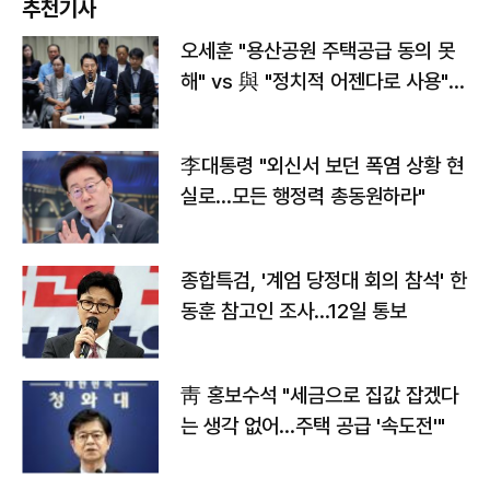
추천기사
오세훈 "용산공원 주택공급 동의 못
해" vs 與 "정치적 어젠다로 사용"
맞불
李대통령 "외신서 보던 폭염 상황 현
실로…모든 행정력 총동원하라"
종합특검, '계엄 당정대 회의 참석' 한
동훈 참고인 조사...12일 통보
靑 홍보수석 "세금으로 집값 잡겠다
는 생각 없어…주택 공급 '속도전'"