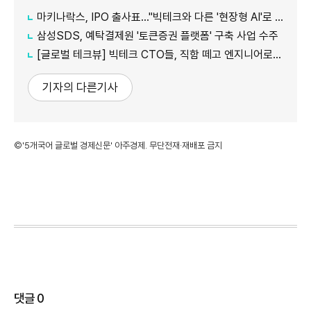
마키나락스, IPO 출사표…"빅테크와 다른 '현장형 AI'로 승부"
삼성SDS, 예탁결제원 '토큰증권 플랫폼' 구축 사업 수주
[글로벌 테크뷰] 빅테크 CTO들, 직함 떼고 엔지니어로 유턴...'앤트로픽행 러시' 이유는
기자의 다른기사
©'5개국어 글로벌 경제신문' 아주경제. 무단전재·재배포 금지
댓글
0