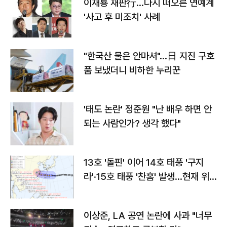
이재룡 재판行…다시 떠오른 연예계
'사고 후 미조치' 사례
"한국산 물은 안마셔"…日 지진 구호
품 보냈더니 비하한 누리꾼
'태도 논란' 정준원 "난 배우 하면 안
되는 사람인가? 생각 했다"
13호 '돌핀' 이어 14호 태풍 '구지
라'·15호 태풍 '찬홈' 발생…현재 위
치와 이동경로는?
이상준, LA 공연 논란에 사과 "너무