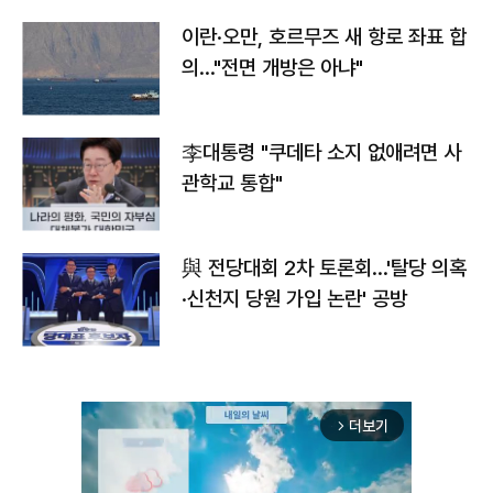
이란·오만, 호르무즈 새 항로 좌표 합
의…"전면 개방은 아냐"
李대통령 "쿠데타 소지 없애려면 사
관학교 통합"
與 전당대회 2차 토론회…'탈당 의혹
·신천지 당원 가입 논란' 공방
더보기
arrow_forward_ios