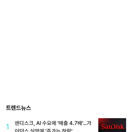
트렌드뉴스
샌디스크, AI 수요에 '매출 4.7배'…가
1
이던스 실망에 '주가는 하락'