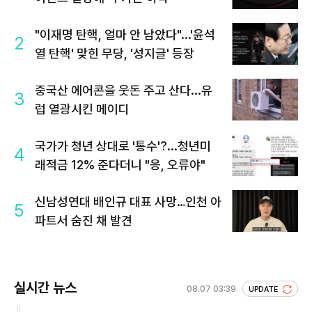
"이재명 탄핵, 얼마 안 남았다"...'윤석
2
열 탄핵' 맞힌 무당, '성지글' 등장
중국산 에어콘을 웃돈 주고 산다...유
3
럽 열광시킨 메이디
국가가 청년 상대로 '통수'?...청년미
4
래적금 12% 준다더니 "응, 오류야"
신남성연대 배인규 대표 사망…인천 아
5
파트서 숨진 채 발견
실시간 뉴스
08.07 03:39
UPDATE