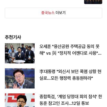
중국뉴스
더보기
추천기사
오세훈 "용산공원 주택공급 동의 못
해" vs 與 "정치적 어젠다로 사용"
맞불
李대통령 "외신서 보던 폭염 상황 현
실로…모든 행정력 총동원하라"
종합특검, '계엄 당정대 회의 참석' 한
동훈 참고인 조사...12일 통보