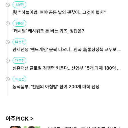
4분전
與 "'하늘이법' 여야 공동 발의 괜찮아…그것이 협치"
9분전
'캐시딜' 캐시워크 돈 버는 퀴즈, 정답은?
14분전
관세전쟁 '엔드게임' 윤곽 나오나…한국 新통상정책 교두보 활
용해야
17분전
섬유패션 글로벌 경쟁력 키운다…산업부 15개 과제 180억 지
원
18분전
농식품부, '천원의 아침밥' 참여 200개 대학 선정
아주PICK >