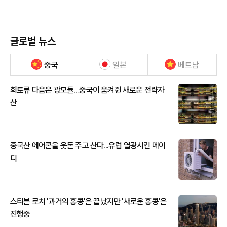
글로벌 뉴스
중국
일본
베트남
희토류 다음은 광모듈…중국이 움켜쥔 새로운 전략자
산
중국산 에어콘을 웃돈 주고 산다...유럽 열광시킨 메이
디
스티븐 로치 '과거의 홍콩'은 끝났지만 '새로운 홍콩'은
진행중