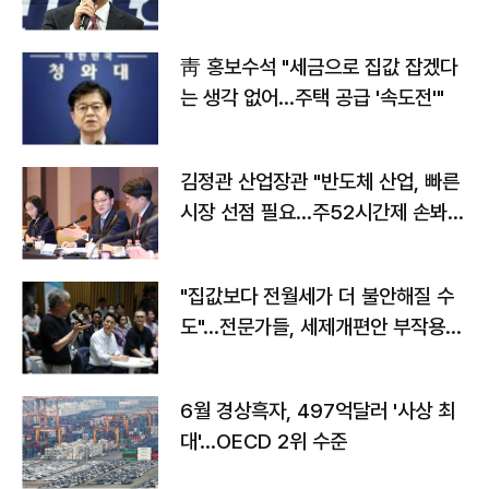
靑 홍보수석 "세금으로 집값 잡겠다
는 생각 없어…주택 공급 '속도전'"
김정관 산업장관 "반도체 산업, 빠른
시장 선점 필요…주52시간제 손봐
야"
"집값보다 전월세가 더 불안해질 수
도"…전문가들, 세제개편안 부작용
우려
6월 경상흑자, 497억달러 '사상 최
대'…OECD 2위 수준