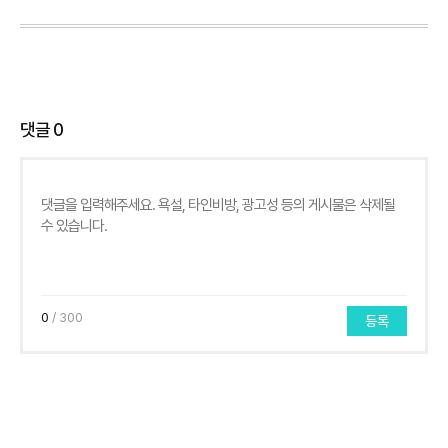
댓글
0
0
/ 300
등록