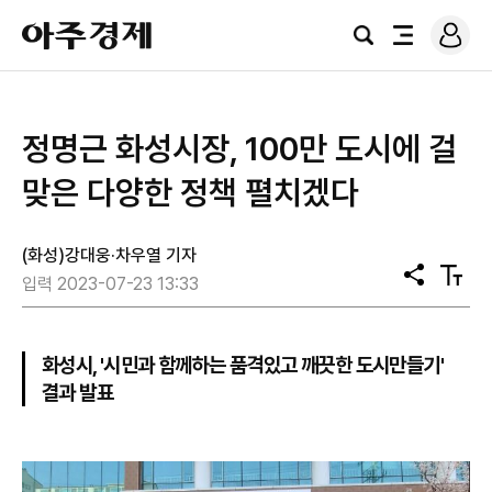
로
아
그
검
전
주
인
색
체
경
메
제
뉴
정명근 화성시장, 100만 도시에 걸
맞은 다양한 정책 펼치겠다
(화성)강대웅·차우열 기자
공
텍
입력 2023-07-23 13:33
유
스
트
크
기
화성시, '시민과 함께하는 품격있고 깨끗한 도시만들기'
결과 발표