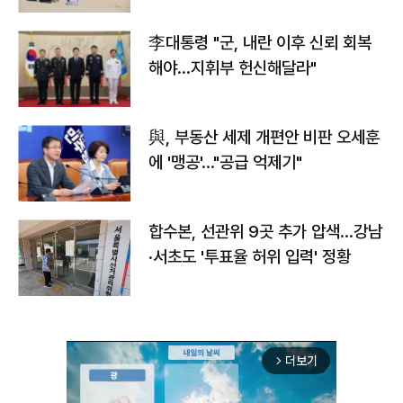
李대통령 "군, 내란 이후 신뢰 회복
해야…지휘부 헌신해달라"
與, 부동산 세제 개편안 비판 오세훈
에 '맹공'…"공급 억제기"
합수본, 선관위 9곳 추가 압색…강남
·서초도 '투표율 허위 입력' 정황
더보기
arrow_forward_ios