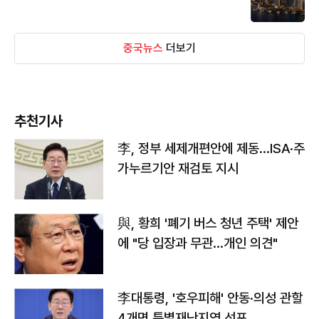
중국뉴스
더보기
추천기사
李, 정부 세제개편안에 제동…ISA·주
가누르기안 재검토 지시
與, 황희 '폐기 버스 청년 주택' 제안
에 "당 입장과 무관…개인 의견"
李대통령, '호우피해' 안동·의성 관할
4개면 특별재난지역 선포