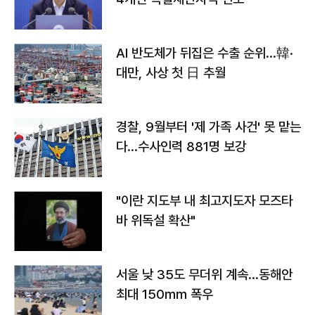
AI 반도체가 뒤집은 수출 순위…韓·
대만, 사상 첫 日 추월
경찰, 9월부터 '제 가족 사건' 못 맡는
다…수사인력 881명 보강
"이란 지도부 내 최고지도자 모즈타
바 위독설 확산"
서울 낮 35도 무더위 계속…동해안
최대 150㎜ 폭우