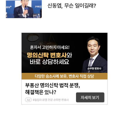
신동엽, 무슨 일이길래?