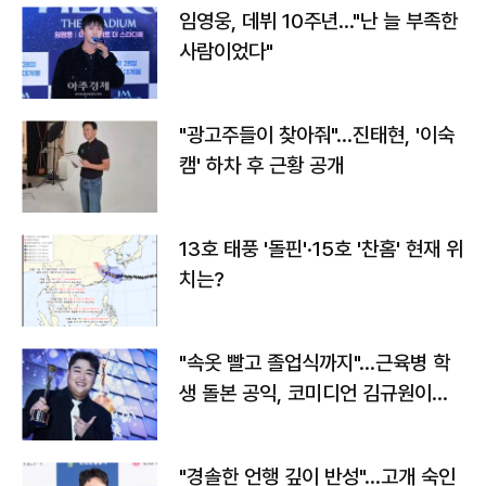
임영웅, 데뷔 10주년…"난 늘 부족한
사람이었다"
"광고주들이 찾아줘"…진태현, '이숙
캠' 하차 후 근황 공개
13호 태풍 '돌핀'·15호 '찬홈' 현재 위
치는?
"속옷 빨고 졸업식까지"…근육병 학
생 돌본 공익, 코미디언 김규원이었
다
"경솔한 언행 깊이 반성"…고개 숙인