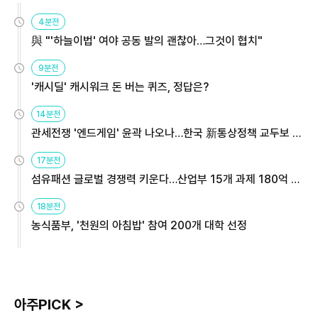
4분전
與 "'하늘이법' 여야 공동 발의 괜찮아…그것이 협치"
9분전
'캐시딜' 캐시워크 돈 버는 퀴즈, 정답은?
14분전
관세전쟁 '엔드게임' 윤곽 나오나…한국 新통상정책 교두보 활
용해야
17분전
섬유패션 글로벌 경쟁력 키운다…산업부 15개 과제 180억 지
원
18분전
농식품부, '천원의 아침밥' 참여 200개 대학 선정
아주PICK >