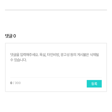
댓글
0
0
/ 300
등록