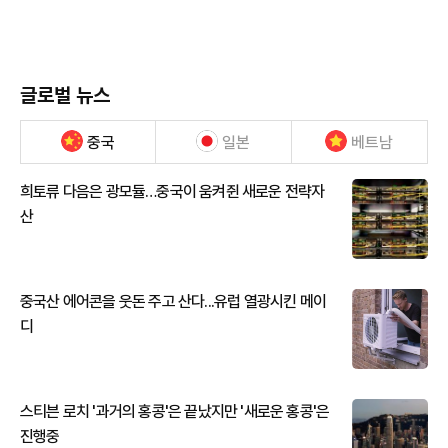
글로벌 뉴스
중국
일본
베트남
희토류 다음은 광모듈…중국이 움켜쥔 새로운 전략자
산
중국산 에어콘을 웃돈 주고 산다...유럽 열광시킨 메이
디
스티븐 로치 '과거의 홍콩'은 끝났지만 '새로운 홍콩'은
진행중