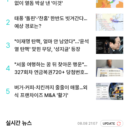
없이 열돔 박살 낸 '이것'
태풍 '돌핀'·'찬홈' 한반도 빗겨간다…
2
예상 경로는?
"이재명 탄핵, 얼마 안 남았다"...'윤석
3
열 탄핵' 맞힌 무당, '성지글' 등장
"서울 여행하는 꿈 뒤 찾아온 행운"…
4
327회차 연금복권720+ 당첨번호조
회 주목
버거·커피·치킨까지 줄줄이 매물…외
5
식 프랜차이즈 M&A '활기'
실시간 뉴스
08.08 21:07
UPDATE