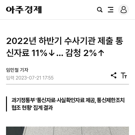
로
아
그
검
전
주
인
색
체
경
메
제
뉴
2022년 하반기 수사기관 제출 통
신자료 11%↓… 감청 2%↑
임민철 기자
공
텍
입력 2023-07-21 17:55
유
스
트
크
기
과기정통부 '통신자료·사실확인자료 제공, 통신제한조치
협조 현황' 집계 결과