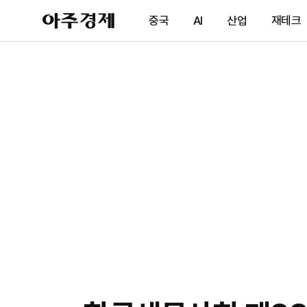
아
중국
AI
산업
재테크
주
경
제