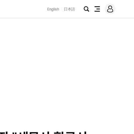
로
English
日本語
그
검
전
인
색
체
메
뉴