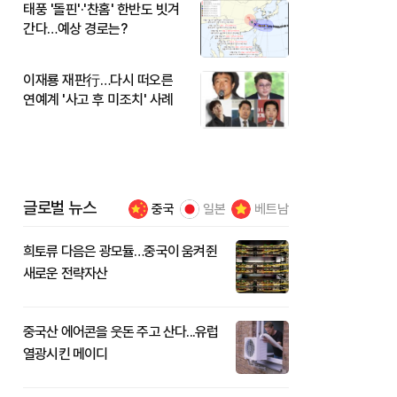
태풍 '돌핀'·'찬홈' 한반도 빗겨
간다…예상 경로는?
이재룡 재판行…다시 떠오른
연예계 '사고 후 미조치' 사례
글로벌 뉴스
중국
일본
베트남
희토류 다음은 광모듈…중국이 움켜쥔
새로운 전략자산
중국산 에어콘을 웃돈 주고 산다...유럽
열광시킨 메이디