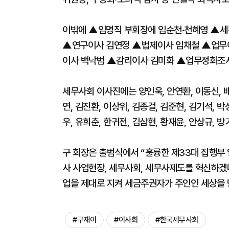
이밖에 ▲임명직 부회장에 임순천·천혜영 ▲
▲연구이사 김연정 ▲법제이사 임채철 ▲업무
이사 백낙범 ▲감리이사 김미화 ▲업무정화조사
세무사회 이사진에는 양인욱, 안연환, 이동신, 배택
연, 김진환, 이상위, 김종걸, 김준현, 김기석, 박
우, 유희춘, 한귀전, 김삼현, 황재윤, 안상규, 
구 회장은 출범식에서 “훌륭한 제33대 집행부
사 사업현장, 세무사회, 세무사제도를 혁신하겠다
업을 제대로 지켜 세금주권자가 주인인 세상을 
#구재이
#이사회
#한국세무사회