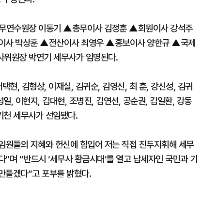
세무연수원장 이동기 ▲총무이사 김정훈 ▲회원이사 강석주
이사 박상훈 ▲전산이사 최영우 ▲홍보이사 양한규 ▲국제
위원장 박연기 세무사가 임명된다.
현, 김형상, 이재실, 김귀순, 김영신, 최 훈, 강신성, 김귀
성일, 이현지, 김대현, 조병진, 김연선, 공순권, 김일환, 강동
방기천 세무사가 선임됐다.
 임원들의 지혜와 헌신에 힘입어 저는 직접 진두지휘해 세무
”며 “반드시 ‘세무사 황금시대’를 열고 납세자인 국민과 기
만들겠다”고 포부를 밝혔다.