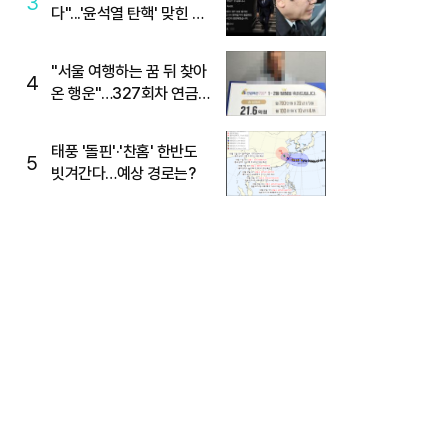
3
다"...'윤석열 탄핵' 맞힌 무
당, '성지글' 등장
"서울 여행하는 꿈 뒤 찾아
4
온 행운"…327회차 연금
복권720+ 당첨번호조회
주목
태풍 '돌핀'·'찬홈' 한반도
5
빗겨간다…예상 경로는?