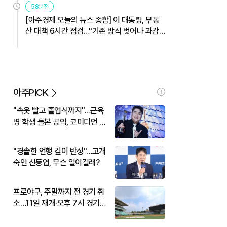
58분전
[아주경제 오늘의 뉴스 종합] 이 대통령, 부동
산 대책 6시간 점검…"기존 방식 벗어나 과감
히 실행" 外
아주PICK
"속옷 빨고 졸업식까지"…근육
병 학생 돌본 공익, 코미디언 김
규원이었다
"경솔한 언행 깊이 반성"…고개
숙인 신동엽, 무슨 일이길래?
프로야구, 주말까지 전 경기 취
소…11일 재개·오후 7시 경기
시작