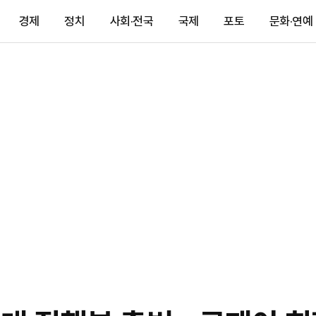
경제
정치
사회·전국
국제
포토
문화·연예