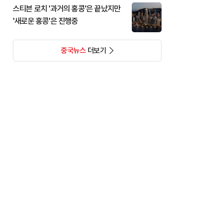
스티븐 로치 '과거의 홍콩'은 끝났지만
'새로운 홍콩'은 진행중
중국뉴스
더보기