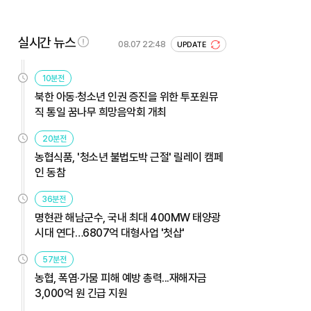
실시간 뉴스
08.07 22:48
UPDATE
10분전
북한 아동·청소년 인권 증진을 위한 투포원뮤
직 통일 꿈나무 희망음악회 개최
20분전
농협식품, '청소년 불법도박 근절' 릴레이 캠페
인 동참
36분전
명현관 해남군수, 국내 최대 400MW 태양광
시대 연다…6807억 대형사업 '첫삽'
57분전
농협, 폭염·가뭄 피해 예방 총력...재해자금
3,000억 원 긴급 지원