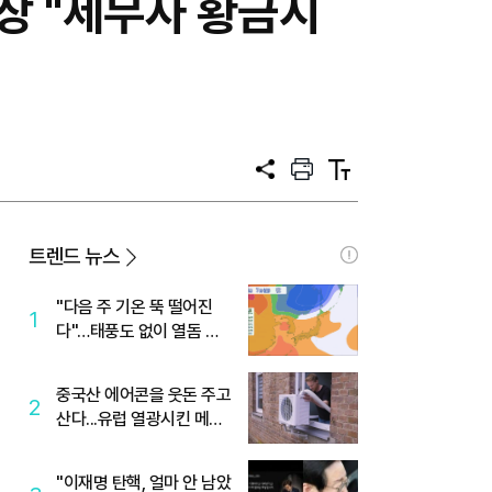
장 "세무사 황금시
공
프
텍
유
린
스
트
트
크
기
트렌드 뉴스
"다음 주 기온 뚝 떨어진
1
다"…태풍도 없이 열돔 박
살 낸 '이것'
중국산 에어콘을 웃돈 주고
2
산다...유럽 열광시킨 메이
디
"이재명 탄핵, 얼마 안 남았