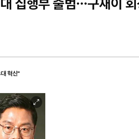
대 집행부 출범⋯구재이 회
대 혁신"
이
미
지
확
대