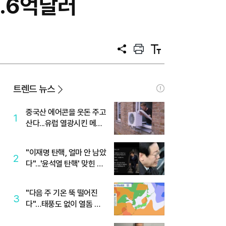
3.6억달러
공
프
텍
유
린
스
트
트
크
기
트렌드 뉴스
중국산 에어콘을 웃돈 주고
1
산다...유럽 열광시킨 메이
디
"이재명 탄핵, 얼마 안 남았
2
다"...'윤석열 탄핵' 맞힌 무
당, '성지글' 등장
"다음 주 기온 뚝 떨어진
3
다"…태풍도 없이 열돔 박
살 낸 '이것'