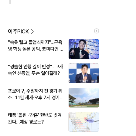
아주PICK
"속옷 빨고 졸업식까지"…근육
병 학생 돌본 공익, 코미디언 김
규원이었다
"경솔한 언행 깊이 반성"…고개
숙인 신동엽, 무슨 일이길래?
프로야구, 주말까지 전 경기 취
소…11일 재개·오후 7시 경기
시작
태풍 '돌핀'·'찬홈' 한반도 빗겨
간다…예상 경로는?