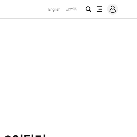
로
English
日本語
그
검
전
인
색
체
메
뉴