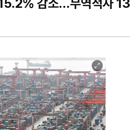
출 15.2% 감소…무역적자 1
이
미
지
확
대