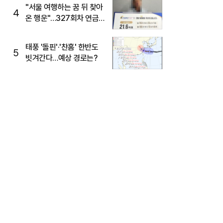
"서울 여행하는 꿈 뒤 찾아
4
온 행운"…327회차 연금
복권720+ 당첨번호조회
주목
태풍 '돌핀'·'찬홈' 한반도
5
빗겨간다…예상 경로는?