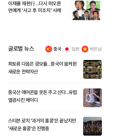
이재룡 재판行…다시 떠오른
연예계 '사고 후 미조치' 사례
글로벌 뉴스
중국
일본
베트남
희토류 다음은 광모듈…중국이 움켜쥔
새로운 전략자산
중국산 에어콘을 웃돈 주고 산다...유럽
열광시킨 메이디
스티븐 로치 '과거의 홍콩'은 끝났지만
'새로운 홍콩'은 진행중