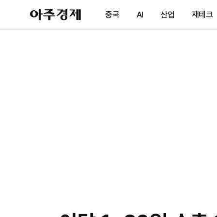
아
중국
AI
산업
재테크
주
경
제