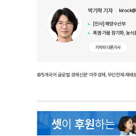
박기락 기자
kirock
[인사] 해양수산부
폭염·가뭄 장기화, 농식
기자의 다른기사
©'5개국어 글로벌 경제신문' 아주경제. 무단전재·재배