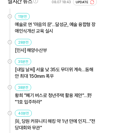
실시간 뉴스
08.07 18:43
UPDATE
11분전
예술로 연 '마음의 문'…달성군, 예술 융합형 장
애인식개선 교육 실시
28분전
[인사] 해양수산부
35분전
[내일 날씨] 서울 낮 35도 무더위 계속…동해
안 최대 150㎜ 폭우
38분전
황희 "폐기 버스로 청년주택 활용 제안"…野
"1호 입주하라"
40분전
與, 당원 커뮤니티 해킹 약 1년 만에 인지…"전
당대회와 무관"