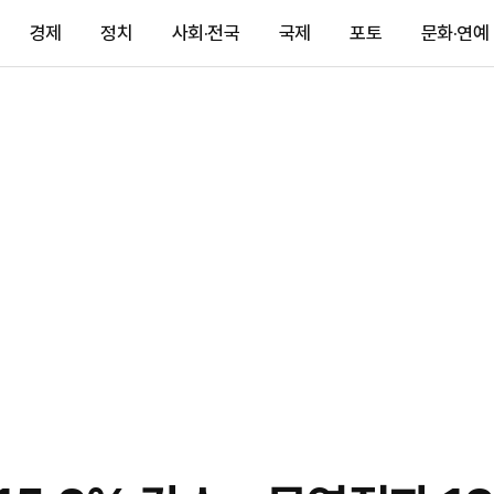
경제
정치
사회·전국
국제
포토
문화·연예