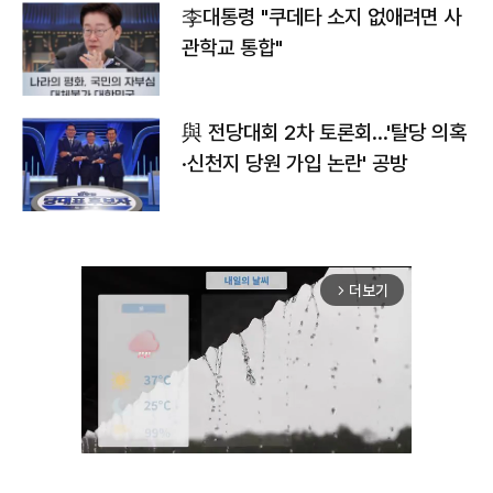
李대통령 "쿠데타 소지 없애려면 사
관학교 통합"
與 전당대회 2차 토론회…'탈당 의혹
·신천지 당원 가입 논란' 공방
더보기
arrow_forward_ios