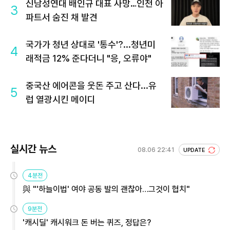
신남성연대 배인규 대표 사망…인천 아
3
파트서 숨진 채 발견
국가가 청년 상대로 '통수'?...청년미
4
래적금 12% 준다더니 "응, 오류야"
중국산 에어콘을 웃돈 주고 산다...유
5
럽 열광시킨 메이디
실시간 뉴스
08.06 22:41
UPDATE
4분전
與 "'하늘이법' 여야 공동 발의 괜찮아…그것이 협치"
9분전
'캐시딜' 캐시워크 돈 버는 퀴즈, 정답은?