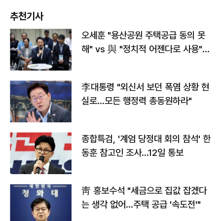
추천기사
오세훈 "용산공원 주택공급 동의 못
해" vs 與 "정치적 어젠다로 사용"
맞불
李대통령 "외신서 보던 폭염 상황 현
실로…모든 행정력 총동원하라"
종합특검, '계엄 당정대 회의 참석' 한
동훈 참고인 조사...12일 통보
靑 홍보수석 "세금으로 집값 잡겠다
는 생각 없어…주택 공급 '속도전'"