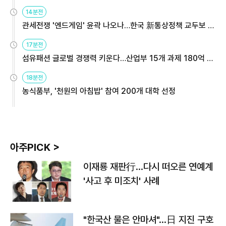
14분전
관세전쟁 '엔드게임' 윤곽 나오나…한국 新통상정책 교두보 활
용해야
17분전
섬유패션 글로벌 경쟁력 키운다…산업부 15개 과제 180억 지
원
18분전
농식품부, '천원의 아침밥' 참여 200개 대학 선정
아주PICK >
이재룡 재판行…다시 떠오른 연예계
'사고 후 미조치' 사례
"한국산 물은 안마셔"…日 지진 구호