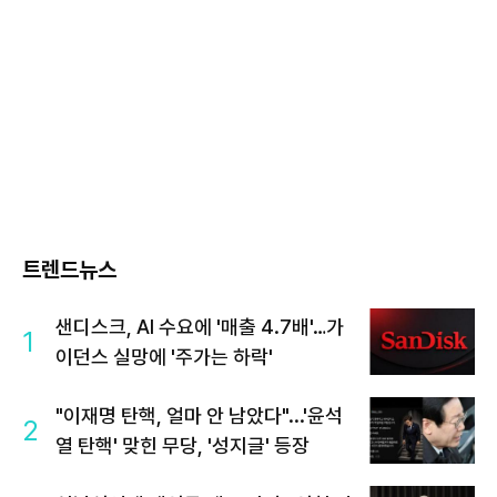
트렌드뉴스
샌디스크, AI 수요에 '매출 4.7배'…가
1
이던스 실망에 '주가는 하락'
"이재명 탄핵, 얼마 안 남았다"...'윤석
2
열 탄핵' 맞힌 무당, '성지글' 등장