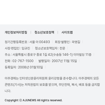
Unmute
개인정보처리방침
청소년보호정책
사이트맵
정기간행등록번호 : 서울 아 00493
회장·발행인 : 곽영길
사장·편집인 : 임규진
청소년보호책임자 : 전운
주소 : 서울특별시 종로구 종로 1길 42(수송동 146-1) 이마빌딩 11층
전화 : 02-767-1500
발행일자 : 2007년 11월 15일
등록일자 : 2008년 01월10일
아주경제는 인터넷신문윤리위원회 윤리강령을 준수합니다. 아주경제의 모든
콘텐츠(기사)는 저작권법의 보호를 받으며, 무단전재, 복사, 배포 등을 금지합
니다.
Copyright ⓒ AJUNEWS All rights reserved.