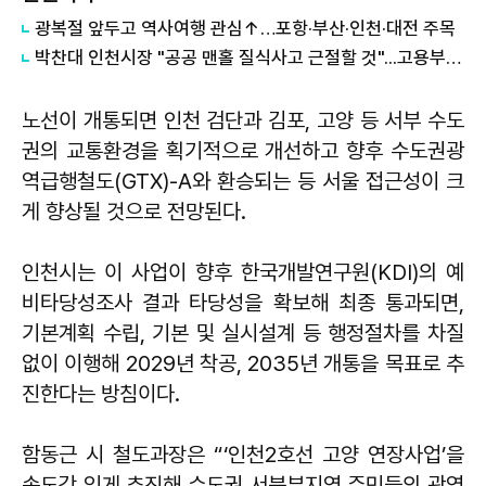
광복절 앞두고 역사여행 관심↑…포항·부산·인천·대전 주목
박찬대 인천시장 "공공 맨홀 질식사고 근절할 것"...고용부와 공동대응 선언
노선이 개통되면 인천 검단과 김포, 고양 등 서부 수도
권의 교통환경을 획기적으로 개선하고 향후 수도권광
역급행철도(GTX)-A와 환승되는 등 서울 접근성이 크
게 향상될 것으로 전망된다.
인천시는 이 사업이 향후 한국개발연구원(KDI)의 예
비타당성조사 결과 타당성을 확보해 최종 통과되면,
기본계획 수립, 기본 및 실시설계 등 행정절차를 차질
없이 이행해 2029년 착공, 2035년 개통을 목표로 추
진한다는 방침이다.
함동근 시 철도과장은 “‘인천2호선 고양 연장사업’을
속도감 있게 추진해 수도권 서북부지역 주민들의 광역