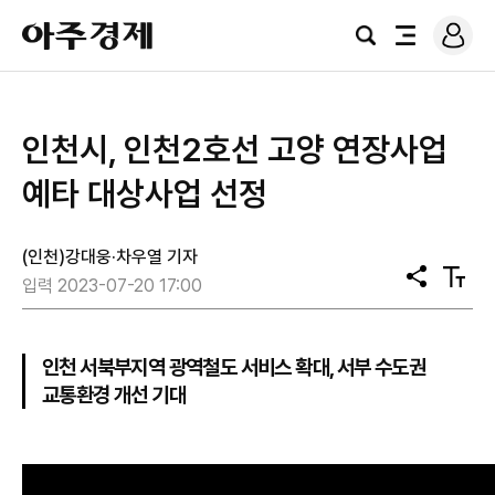
로
아
그
검
전
주
인
색
체
경
메
제
뉴
인천시, 인천2호선 고양 연장사업
예타 대상사업 선정
(인천)강대웅·차우열 기자
공
텍
입력 2023-07-20 17:00
유
스
트
크
기
인천 서북부지역 광역철도 서비스 확대, 서부 수도권
교통환경 개선 기대