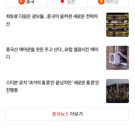
중국
일본
베트남
희토류 다음은 광모듈…중국이 움켜쥔 새로운 전략자
산
중국산 에어콘을 웃돈 주고 산다...유럽 열광시킨 메이
디
스티븐 로치 '과거의 홍콩'은 끝났지만 '새로운 홍콩'은
진행중
중국뉴스
더보기