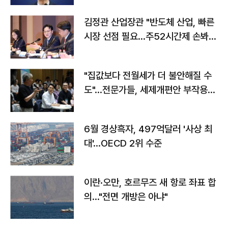
김정관 산업장관 "반도체 산업, 빠른
시장 선점 필요…주52시간제 손봐
야"
"집값보다 전월세가 더 불안해질 수
도"…전문가들, 세제개편안 부작용
우려
6월 경상흑자, 497억달러 '사상 최
대'…OECD 2위 수준
이란·오만, 호르무즈 새 항로 좌표 합
의…"전면 개방은 아냐"