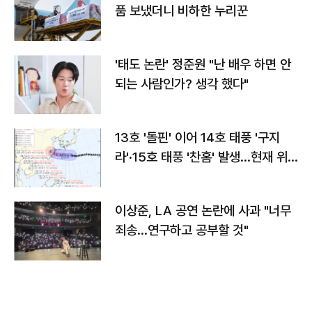
품 보냈더니 비하한 누리꾼
'태도 논란' 정준원 "난 배우 하면 안
되는 사람인가? 생각 했다"
13호 '돌핀' 이어 14호 태풍 '구지
라'·15호 태풍 '찬홈' 발생…현재 위
치와 이동경로는?
이상준, LA 공연 논란에 사과 "너무
죄송…연구하고 공부할 것"