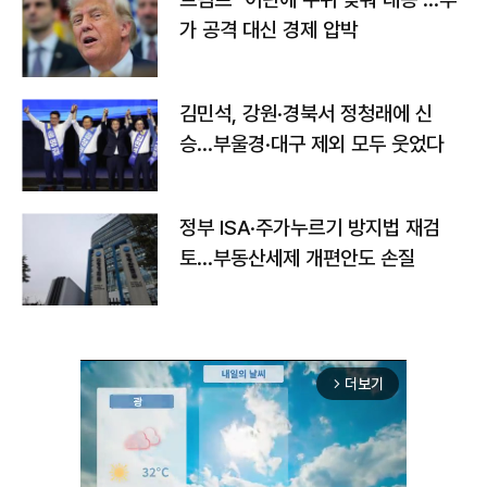
가 공격 대신 경제 압박
김민석, 강원·경북서 정청래에 신
승…부울경·대구 제외 모두 웃었다
정부 ISA·주가누르기 방지법 재검
토…부동산세제 개편안도 손질
더보기
arrow_forward_ios