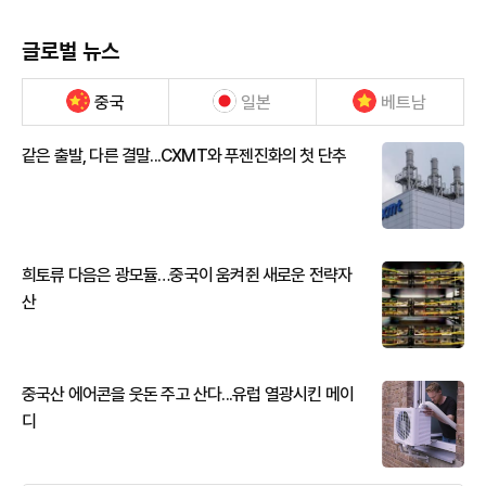
글로벌 뉴스
중국
일본
베트남
같은 출발, 다른 결말...CXMT와 푸젠진화의 첫 단추
희토류 다음은 광모듈…중국이 움켜쥔 새로운 전략자
산
중국산 에어콘을 웃돈 주고 산다...유럽 열광시킨 메이
디