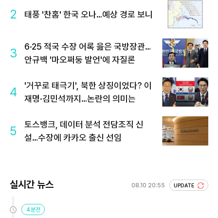
2
태풍 '찬홈' 한국 오나…예상 경로 보니
6·25 적국 수장 어록 읊은 국방장관…
3
안규백 '마오쩌둥 발언'에 자질론
'거꾸로 태극기', 북한 상징이었다? 이
4
재명·김민석까지…논란의 의미는
토스뱅크, 데이터 분석 전담조직 신
5
설…수장에 카카오 출신 선임
실시간 뉴스
08.10 20:55
UPDATE
4분전