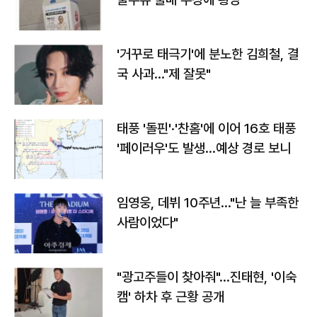
'거꾸로 태극기'에 분노한 김희철, 결
국 사과…"제 잘못"
태풍 '돌핀'·'찬홈'에 이어 16호 태풍
'페이러우'도 발생…예상 경로 보니
임영웅, 데뷔 10주년…"난 늘 부족한
사람이었다"
"광고주들이 찾아줘"…진태현, '이숙
캠' 하차 후 근황 공개