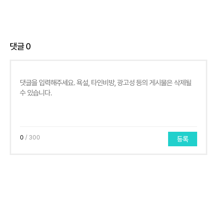
댓글
0
0
/ 300
등록