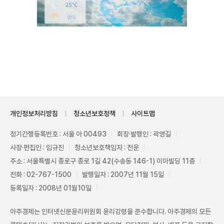
Unmute
개인정보처리방침
청소년보호정책
사이트맵
정기간행등록번호 : 서울 아 00493
회장·발행인 : 곽영길
사장·편집인 : 임규진
청소년보호책임자 : 전운
주소 : 서울특별시 종로구 종로 1길 42(수송동 146-1) 이마빌딩 11층
전화 : 02-767-1500
발행일자 : 2007년 11월 15일
등록일자 : 2008년 01월10일
아주경제는 인터넷신문윤리위원회 윤리강령을 준수합니다. 아주경제의 모든