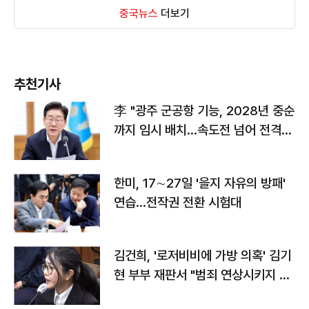
중국뉴스
더보기
추천기사
李 "광주 군공항 기능, 2028년 중순
까지 임시 배치…속도전 넘어 전격
전"
한미, 17∼27일 '을지 자유의 방패'
연습…전작권 전환 시험대
김건희, '로저비비에 가방 의혹' 김기
현 부부 재판서 "범죄 연상시키지 말
라"