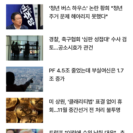
'청년 버스 하우스' 논란 황희 "청년
주거 문제 헤아리지 못했다"
경찰, 축구협회 '심판 성접대' 수사 검
토…공소시효가 관건
PF 4.5조 줄었는데 부실여신은 1.7
조 증가
미 상원, '클래리티법' 표결 없이 휴
회…11월 중간선거 전 처리 불투명
트럼프 "이란에 수위 낮춰 대응"…추