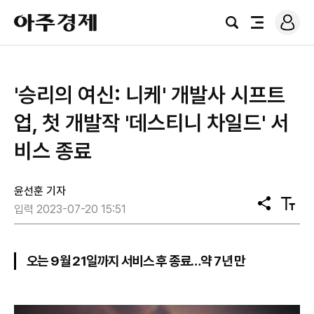
로
아
그
검
전
주
인
색
체
경
메
제
뉴
'승리의 여신: 니케' 개발사 시프트
업, 첫 개발작 '데스티니 차일드' 서
비스 종료
윤선훈 기자
공
텍
입력 2023-07-20 15:51
유
스
트
크
기
오는 9월 21일까지 서비스 후 종료…약 7년 만