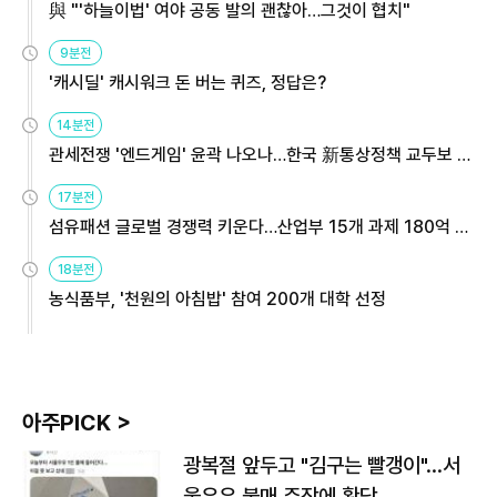
與 "'하늘이법' 여야 공동 발의 괜찮아…그것이 협치"
9분전
'캐시딜' 캐시워크 돈 버는 퀴즈, 정답은?
14분전
관세전쟁 '엔드게임' 윤곽 나오나…한국 新통상정책 교두보 활
용해야
17분전
섬유패션 글로벌 경쟁력 키운다…산업부 15개 과제 180억 지
원
18분전
농식품부, '천원의 아침밥' 참여 200개 대학 선정
아주PICK >
광복절 앞두고 "김구는 빨갱이"…서
울우유 불매 주장에 황당