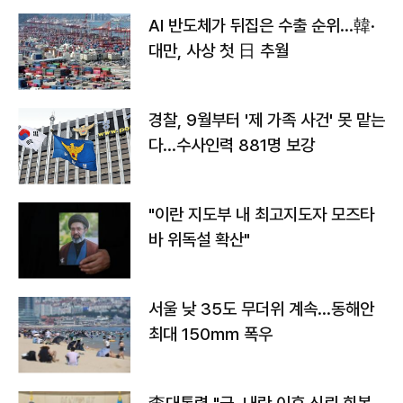
AI 반도체가 뒤집은 수출 순위…韓·
대만, 사상 첫 日 추월
경찰, 9월부터 '제 가족 사건' 못 맡는
다…수사인력 881명 보강
"이란 지도부 내 최고지도자 모즈타
바 위독설 확산"
서울 낮 35도 무더위 계속…동해안
최대 150㎜ 폭우