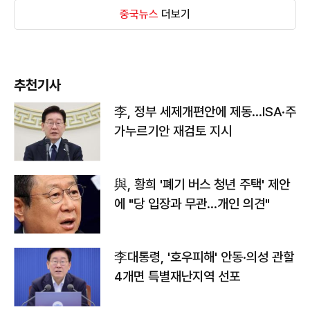
중국뉴스
더보기
추천기사
李, 정부 세제개편안에 제동…ISA·주
가누르기안 재검토 지시
與, 황희 '폐기 버스 청년 주택' 제안
에 "당 입장과 무관…개인 의견"
李대통령, '호우피해' 안동·의성 관할
4개면 특별재난지역 선포