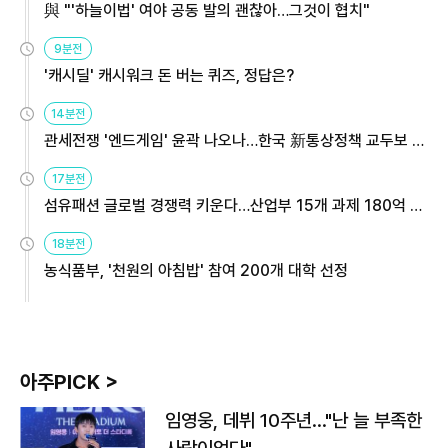
與 "'하늘이법' 여야 공동 발의 괜찮아…그것이 협치"
9분전
'캐시딜' 캐시워크 돈 버는 퀴즈, 정답은?
14분전
관세전쟁 '엔드게임' 윤곽 나오나…한국 新통상정책 교두보 활
용해야
17분전
섬유패션 글로벌 경쟁력 키운다…산업부 15개 과제 180억 지
원
18분전
농식품부, '천원의 아침밥' 참여 200개 대학 선정
아주PICK >
임영웅, 데뷔 10주년…"난 늘 부족한