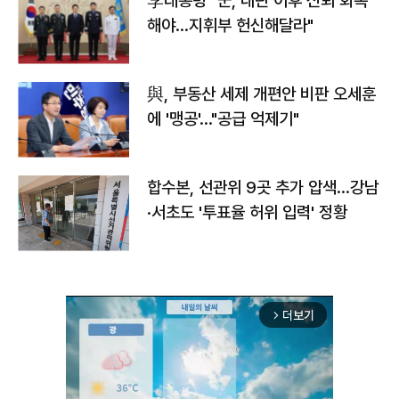
李대통령 "군, 내란 이후 신뢰 회복
해야…지휘부 헌신해달라"
與, 부동산 세제 개편안 비판 오세훈
에 '맹공'…"공급 억제기"
합수본, 선관위 9곳 추가 압색…강남
·서초도 '투표율 허위 입력' 정황
더보기
arrow_forward_ios