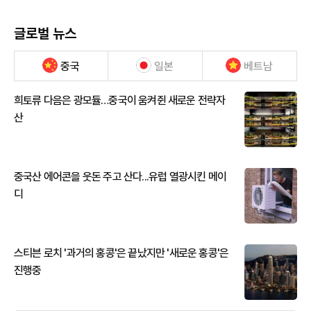
글로벌 뉴스
중국
일본
베트남
희토류 다음은 광모듈…중국이 움켜쥔 새로운 전략자
산
중국산 에어콘을 웃돈 주고 산다...유럽 열광시킨 메이
디
스티븐 로치 '과거의 홍콩'은 끝났지만 '새로운 홍콩'은
진행중