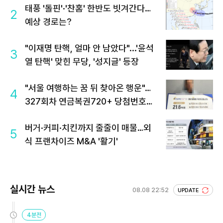
태풍 '돌핀'·'찬홈' 한반도 빗겨간다…
2
예상 경로는?
"이재명 탄핵, 얼마 안 남았다"...'윤석
3
열 탄핵' 맞힌 무당, '성지글' 등장
"서울 여행하는 꿈 뒤 찾아온 행운"…
4
327회차 연금복권720+ 당첨번호조
회 주목
버거·커피·치킨까지 줄줄이 매물…외
5
식 프랜차이즈 M&A '활기'
실시간 뉴스
08.08 22:52
UPDATE
4분전