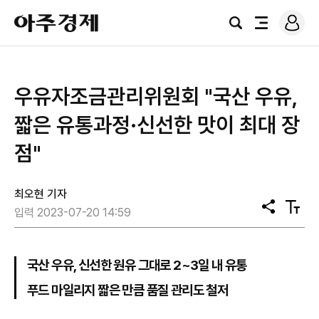
로
아
그
검
전
주
인
색
체
경
메
제
뉴
우유자조금관리위원회 "국산 우유,
짧은 유통과정·신선한 맛이 최대 장
점"
최오현 기자
공
텍
입력 2023-07-20 14:59
유
스
트
크
기
국산 우유, 신선한 원유 그대로 2~3일 내 유통
푸드 마일리지 짧은 만큼 품질 관리도 철저