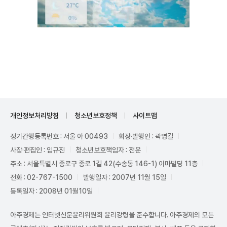
Unmute
개인정보처리방침
청소년보호정책
사이트맵
정기간행등록번호 : 서울 아 00493
회장·발행인 : 곽영길
사장·편집인 : 임규진
청소년보호책임자 : 전운
주소 : 서울특별시 종로구 종로 1길 42(수송동 146-1) 이마빌딩 11층
전화 : 02-767-1500
발행일자 : 2007년 11월 15일
등록일자 : 2008년 01월10일
아주경제는 인터넷신문윤리위원회 윤리강령을 준수합니다. 아주경제의 모든