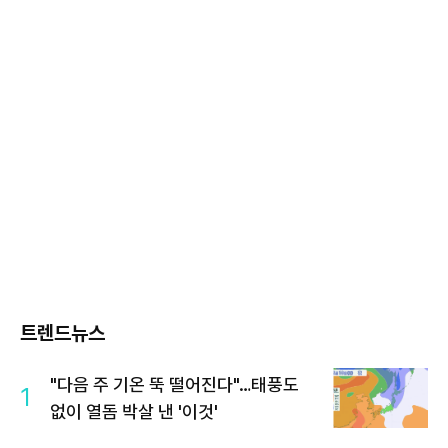
트렌드뉴스
"다음 주 기온 뚝 떨어진다"…태풍도
1
없이 열돔 박살 낸 '이것'