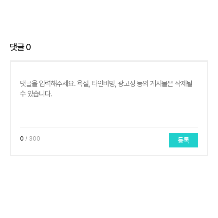
댓글
0
0
/ 300
등록