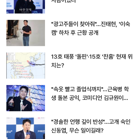
사람이었다"
"광고주들이 찾아줘"…진태현, '이숙
캠' 하차 후 근황 공개
13호 태풍 '돌핀'·15호 '찬홈' 현재 위
치는?
"속옷 빨고 졸업식까지"…근육병 학
생 돌본 공익, 코미디언 김규원이었
다
"경솔한 언행 깊이 반성"…고개 숙인
신동엽, 무슨 일이길래?