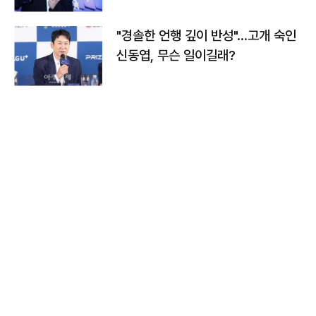
다
"경솔한 언행 깊이 반성"…고개 숙인
신동엽, 무슨 일이길래?