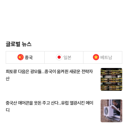
글로벌 뉴스
중국
일본
베트남
희토류 다음은 광모듈…중국이 움켜쥔 새로운 전략자
산
중국산 에어콘을 웃돈 주고 산다...유럽 열광시킨 메이
디