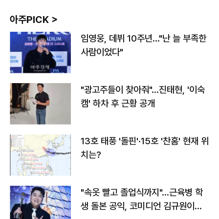
아주PICK >
임영웅, 데뷔 10주년…"난 늘 부족한
사람이었다"
"광고주들이 찾아줘"…진태현, '이숙
캠' 하차 후 근황 공개
13호 태풍 '돌핀'·15호 '찬홈' 현재 위
치는?
"속옷 빨고 졸업식까지"…근육병 학
생 돌본 공익, 코미디언 김규원이었