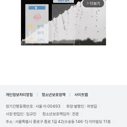
더보기
arrow_forward_ios
Unmute
개인정보처리방침
청소년보호정책
사이트맵
정기간행등록번호 : 서울 아 00493
회장·발행인 : 곽영길
사장·편집인 : 임규진
청소년보호책임자 : 전운
주소 : 서울특별시 종로구 종로 1길 42(수송동 146-1) 이마빌딩 11층