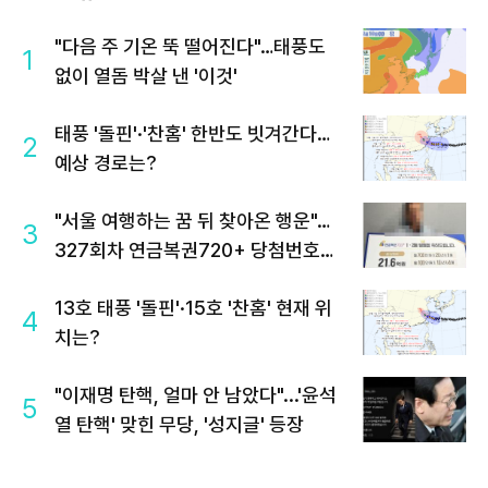
"다음 주 기온 뚝 떨어진다"…태풍도
1
없이 열돔 박살 낸 '이것'
태풍 '돌핀'·'찬홈' 한반도 빗겨간다…
2
예상 경로는?
"서울 여행하는 꿈 뒤 찾아온 행운"…
3
327회차 연금복권720+ 당첨번호조
회 주목
13호 태풍 '돌핀'·15호 '찬홈' 현재 위
4
치는?
"이재명 탄핵, 얼마 안 남았다"...'윤석
5
열 탄핵' 맞힌 무당, '성지글' 등장