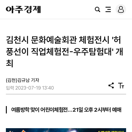
로
아
그
검
전
주
인
색
체
경
메
제
뉴
김천시 문화예술회관 체험전시 '허
풍선이 직업체험전-우주탐험대' 개
최
(김천)김규남 기자
공
텍
입력 2023-07-19 13:40
유
스
트
크
기
여름방학 맞이 어린이체험전… 21일 오후 2시부터 예매