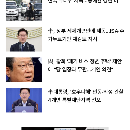
전국 무더위 지속…동해안 강한 비
李, 정부 세제개편안에 제동…ISA·주
가누르기안 재검토 지시
與, 황희 '폐기 버스 청년 주택' 제안
에 "당 입장과 무관…개인 의견"
李대통령, '호우피해' 안동·의성 관할
4개면 특별재난지역 선포