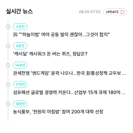
실시간 뉴스
08.09 07:52
UPDATE
4분전
與 "'하늘이법' 여야 공동 발의 괜찮아…그것이 협치"
9분전
'캐시딜' 캐시워크 돈 버는 퀴즈, 정답은?
14분전
관세전쟁 '엔드게임' 윤곽 나오나…한국 新통상정책 교두보 활
용해야
17분전
섬유패션 글로벌 경쟁력 키운다…산업부 15개 과제 180억 지
원
18분전
농식품부, '천원의 아침밥' 참여 200개 대학 선정