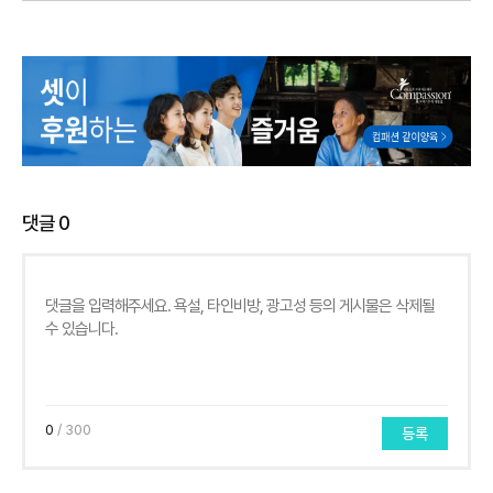
댓글
0
0
/ 300
등록