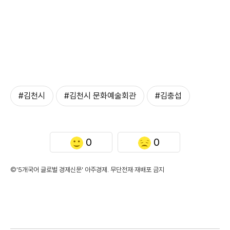
#김천시
#김천시 문화예술회관
#김충섭
0
0
©'5개국어 글로벌 경제신문' 아주경제. 무단전재·재배포 금지