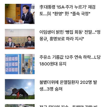
李대통령 'ISA·주가 누르기' 재검
토…與 "환영" 野 "졸속 국정"
이임생이 밝힌 '빵집 회동' 전말…"정
몽규, 홍명보로 하라 지시"
주유소 기름값 12주 연속 하락…L당
1800원대 유지
불볕더위에 온열질환자 202명 발
생…3명 숨져