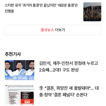
스티븐 로치 '과거의 홍콩'은 끝났지만 '새로운 홍콩'은
진행중
중국뉴스
더보기
추천기사
김민석, 제주·인천서 정청래 누르고
2승째…2대1 구도 완성
李 "결혼, 희망찬 새 출발돼야"… 대
출·청약 '결혼 페널티' 손본다