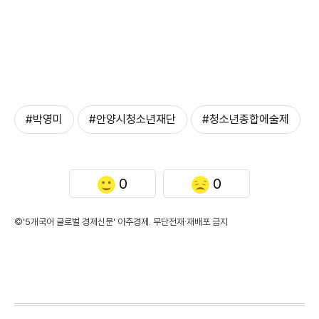
#박영미
#안양시청소년재단
#청소년종합에술제
0
0
©'5개국어 글로벌 경제신문' 아주경제. 무단전재·재배포 금지