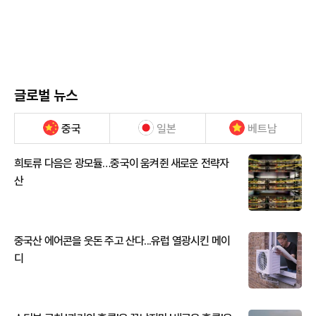
글로벌 뉴스
중국
일본
베트남
희토류 다음은 광모듈…중국이 움켜쥔 새로운 전략자
산
중국산 에어콘을 웃돈 주고 산다...유럽 열광시킨 메이
디