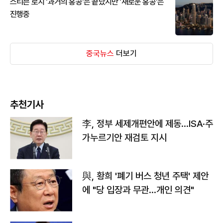
스티븐 로치 '과거의 홍콩'은 끝났지만 '새로운 홍콩'은
진행중
중국뉴스
더보기
추천기사
李, 정부 세제개편안에 제동…ISA·주
가누르기안 재검토 지시
與, 황희 '폐기 버스 청년 주택' 제안
에 "당 입장과 무관…개인 의견"