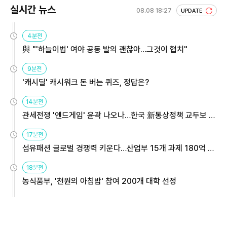
실시간 뉴스
08.08 18:27
UPDATE
4분전
與 "'하늘이법' 여야 공동 발의 괜찮아…그것이 협치"
9분전
'캐시딜' 캐시워크 돈 버는 퀴즈, 정답은?
14분전
관세전쟁 '엔드게임' 윤곽 나오나…한국 新통상정책 교두보 활
용해야
17분전
섬유패션 글로벌 경쟁력 키운다…산업부 15개 과제 180억 지
원
18분전
농식품부, '천원의 아침밥' 참여 200개 대학 선정