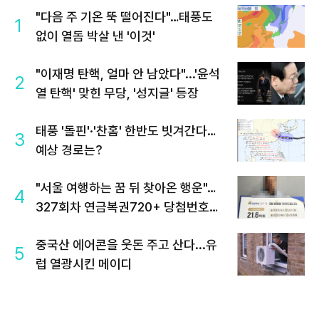
"다음 주 기온 뚝 떨어진다"…태풍도
1
없이 열돔 박살 낸 '이것'
"이재명 탄핵, 얼마 안 남았다"...'윤석
2
열 탄핵' 맞힌 무당, '성지글' 등장
태풍 '돌핀'·'찬홈' 한반도 빗겨간다…
3
예상 경로는?
"서울 여행하는 꿈 뒤 찾아온 행운"…
4
327회차 연금복권720+ 당첨번호조
회 주목
중국산 에어콘을 웃돈 주고 산다...유
5
럽 열광시킨 메이디