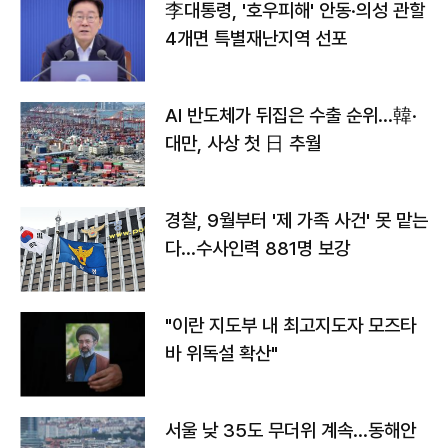
李대통령, '호우피해' 안동·의성 관할
4개면 특별재난지역 선포
AI 반도체가 뒤집은 수출 순위…韓·
대만, 사상 첫 日 추월
경찰, 9월부터 '제 가족 사건' 못 맡는
다…수사인력 881명 보강
"이란 지도부 내 최고지도자 모즈타
바 위독설 확산"
서울 낮 35도 무더위 계속…동해안