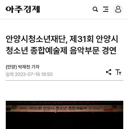
로
아
그
검
전
주
인
색
체
경
메
제
뉴
안양시청소년재단, 제31회 안양시
청소년 종합예술제 음악부문 경연
(안양) 박재천 기자
공
텍
입력 2023-07-18 16:50
유
스
트
크
기