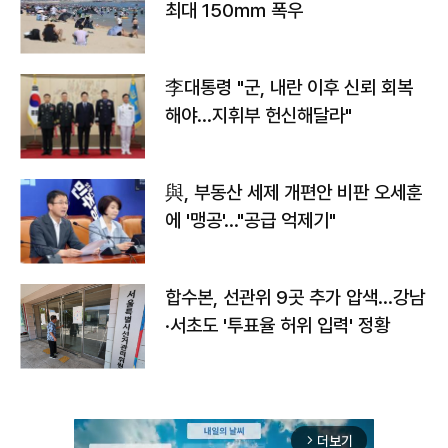
최대 150㎜ 폭우
李대통령 "군, 내란 이후 신뢰 회복
해야…지휘부 헌신해달라"
與, 부동산 세제 개편안 비판 오세훈
에 '맹공'…"공급 억제기"
합수본, 선관위 9곳 추가 압색…강남
·서초도 '투표율 허위 입력' 정황
더보기
arrow_forward_ios