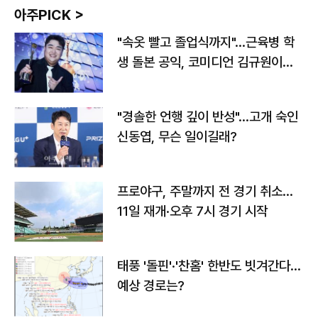
아주PICK >
"속옷 빨고 졸업식까지"…근육병 학
생 돌본 공익, 코미디언 김규원이었
다
"경솔한 언행 깊이 반성"…고개 숙인
신동엽, 무슨 일이길래?
프로야구, 주말까지 전 경기 취소…
11일 재개·오후 7시 경기 시작
태풍 '돌핀'·'찬홈' 한반도 빗겨간다…
예상 경로는?