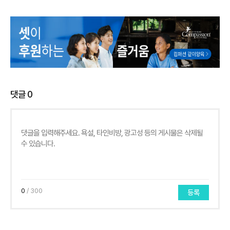
댓글
0
0
/ 300
등록