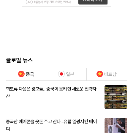
글로벌 뉴스
중국
일본
베트남
희토류 다음은 광모듈…중국이 움켜쥔 새로운 전략자
산
중국산 에어콘을 웃돈 주고 산다...유럽 열광시킨 메이
디