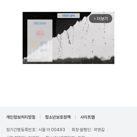
더보기
arrow_forward_ios
Unmute
개인정보처리방침
청소년보호정책
사이트맵
정기간행등록번호 : 서울 아 00493
회장·발행인 : 곽영길