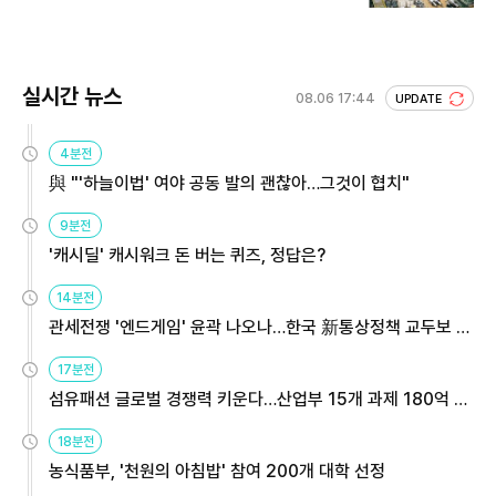
실시간 뉴스
08.06 17:44
UPDATE
4분전
與 "'하늘이법' 여야 공동 발의 괜찮아…그것이 협치"
9분전
'캐시딜' 캐시워크 돈 버는 퀴즈, 정답은?
14분전
관세전쟁 '엔드게임' 윤곽 나오나…한국 新통상정책 교두보 활
용해야
17분전
섬유패션 글로벌 경쟁력 키운다…산업부 15개 과제 180억 지
원
18분전
농식품부, '천원의 아침밥' 참여 200개 대학 선정