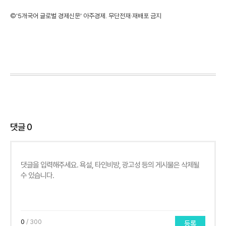
©'5개국어 글로벌 경제신문' 아주경제. 무단전재·재배포 금지
댓글
0
0
/ 300
등록