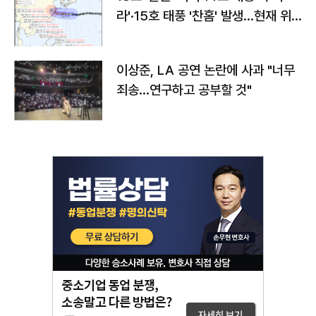
라'·15호 태풍 '찬홈' 발생…현재 위
치와 이동경로는?
이상준, LA 공연 논란에 사과 "너무
죄송…연구하고 공부할 것"