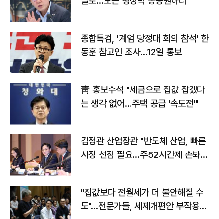
실로…모든 행정력 총동원하라"
종합특검, '계엄 당정대 회의 참석' 한
동훈 참고인 조사...12일 통보
靑 홍보수석 "세금으로 집값 잡겠다
는 생각 없어…주택 공급 '속도전'"
김정관 산업장관 "반도체 산업, 빠른
시장 선점 필요…주52시간제 손봐
야"
"집값보다 전월세가 더 불안해질 수
도"…전문가들, 세제개편안 부작용