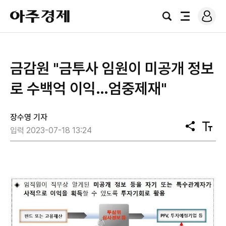
로
아
그
검
전
주
인
색
체
경
메
제
뉴
금감원 "금투사 임원이 미공개 정보
로 수백억 이익…엄중제재"
장수영 기자
공
텍
입력 2023-07-18 13:24
유
스
트
크
기