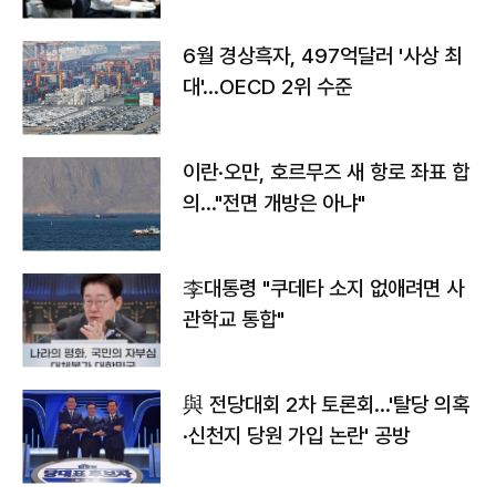
우려
6월 경상흑자, 497억달러 '사상 최
대'…OECD 2위 수준
이란·오만, 호르무즈 새 항로 좌표 합
의…"전면 개방은 아냐"
李대통령 "쿠데타 소지 없애려면 사
관학교 통합"
與 전당대회 2차 토론회…'탈당 의혹
·신천지 당원 가입 논란' 공방