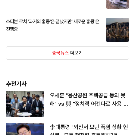
스티븐 로치 '과거의 홍콩'은 끝났지만 '새로운 홍콩'은
진행중
중국뉴스
더보기
추천기사
오세훈 "용산공원 주택공급 동의 못
해" vs 與 "정치적 어젠다로 사용"
맞불
李대통령 "외신서 보던 폭염 상황 현