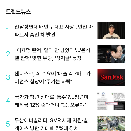
트렌드뉴스
신남성연대 배인규 대표 사망…인천 아
1
파트서 숨진 채 발견
"이재명 탄핵, 얼마 안 남았다"...'윤석
2
열 탄핵' 맞힌 무당, '성지글' 등장
샌디스크, AI 수요에 '매출 4.7배'…가
3
이던스 실망에 '주가는 하락'
국가가 청년 상대로 '통수'?...청년미
4
래적금 12% 준다더니 "응, 오류야"
두산에너빌리티, SMR 세제 지원·빌
5
게이츠 방한 기대에 5%대 강세