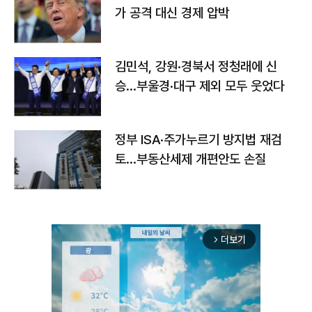
가 공격 대신 경제 압박
김민석, 강원·경북서 정청래에 신
승…부울경·대구 제외 모두 웃었다
정부 ISA·주가누르기 방지법 재검
토…부동산세제 개편안도 손질
더보기
arrow_forward_ios