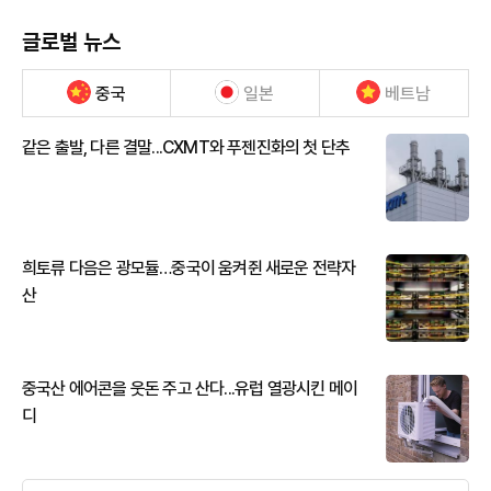
글로벌 뉴스
중국
일본
베트남
같은 출발, 다른 결말...CXMT와 푸젠진화의 첫 단추
희토류 다음은 광모듈…중국이 움켜쥔 새로운 전략자
산
중국산 에어콘을 웃돈 주고 산다...유럽 열광시킨 메이
디