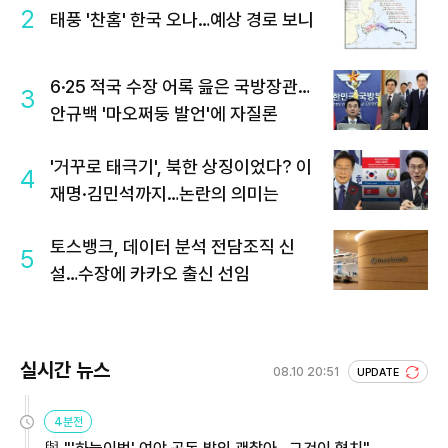
2
태풍 '찬홈' 한국 오나…예상 경로 보니
6·25 적국 수장 어록 읊은 국방장관…
3
안규백 '마오쩌둥 발언'에 자질론
'거꾸로 태극기', 북한 상징이었다? 이
4
재명·김민석까지…논란의 의미는
토스뱅크, 데이터 분석 전담조직 신
5
설…수장에 카카오 출신 선임
실시간 뉴스
08.10 20:51
UPDATE
4분전