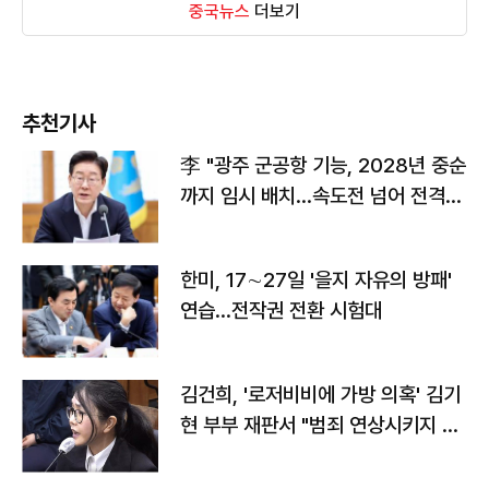
중국뉴스
더보기
추천기사
李 "광주 군공항 기능, 2028년 중순
까지 임시 배치…속도전 넘어 전격
전"
한미, 17∼27일 '을지 자유의 방패'
연습…전작권 전환 시험대
김건희, '로저비비에 가방 의혹' 김기
현 부부 재판서 "범죄 연상시키지 말
라"