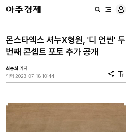
로
아
그
검
전
주
인
색
체
경
메
제
뉴
몬스타엑스 셔누X형원, '디 언씬' 두
번째 콘셉트 포토 추가 공개
최송희 기자
공
텍
입력 2023-07-18 10:44
유
스
트
크
기