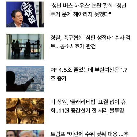
'청년 버스 하우스' 논란 황희 "청년
주거 문제 헤아리지 못했다"
경찰, 축구협회 '심판 성접대' 수사 검
토…공소시효가 관건
PF 4.5조 줄었는데 부실여신은 1.7
조 증가
미 상원, '클래리티법' 표결 없이 휴
회…11월 중간선거 전 처리 불투명
트럼프 "이란에 수위 낮춰 대응"…추