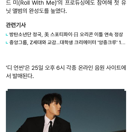
드 미(Roll With Me)'의 프로듀싱에도 참여해 첫 유
닛 앨범의 완성도를 높였다.
관련기사
방탄소년단 정국, 美 스포티파이·日 오리콘 이틀 연속 정상
중앙그룹, Z세대와 교감...대학생 크리에이터 '앙중크루' 1기 출범
'디 언씬'은 25일 오후 6시 각종 온라인 음원 사이트에
서 발매된다.