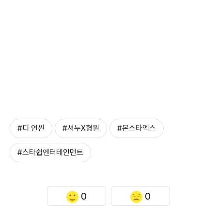
#디 언씬
#셔누X형원
#몬스타엑스
#스타쉽엔터테인먼트
0
0