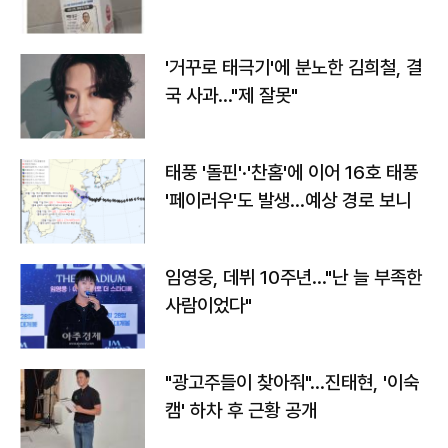
'거꾸로 태극기'에 분노한 김희철, 결
국 사과…"제 잘못"
태풍 '돌핀'·'찬홈'에 이어 16호 태풍
'페이러우'도 발생…예상 경로 보니
임영웅, 데뷔 10주년…"난 늘 부족한
사람이었다"
"광고주들이 찾아줘"…진태현, '이숙
캠' 하차 후 근황 공개