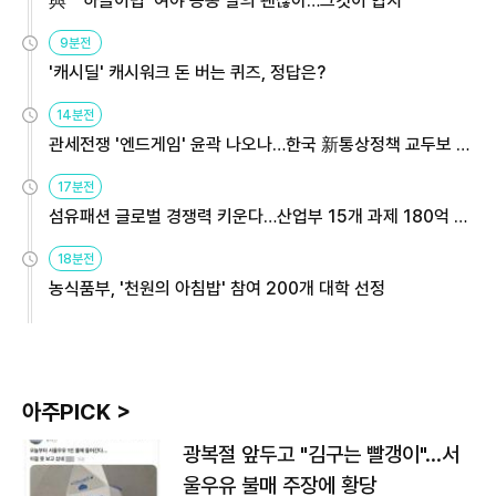
與 "'하늘이법' 여야 공동 발의 괜찮아…그것이 협치"
9분전
'캐시딜' 캐시워크 돈 버는 퀴즈, 정답은?
14분전
관세전쟁 '엔드게임' 윤곽 나오나…한국 新통상정책 교두보 활
용해야
17분전
섬유패션 글로벌 경쟁력 키운다…산업부 15개 과제 180억 지
원
18분전
농식품부, '천원의 아침밥' 참여 200개 대학 선정
아주PICK >
광복절 앞두고 "김구는 빨갱이"…서
울우유 불매 주장에 황당