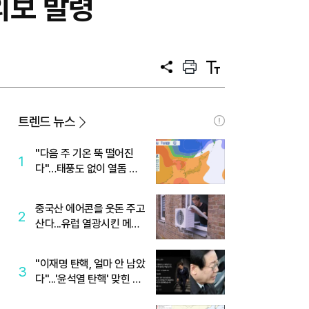
의보 발령
공
프
텍
유
린
스
트
트
크
기
트렌드 뉴스
"다음 주 기온 뚝 떨어진
1
다"…태풍도 없이 열돔 박
살 낸 '이것'
중국산 에어콘을 웃돈 주고
2
산다...유럽 열광시킨 메이
디
"이재명 탄핵, 얼마 안 남았
3
다"...'윤석열 탄핵' 맞힌 무
당, '성지글' 등장