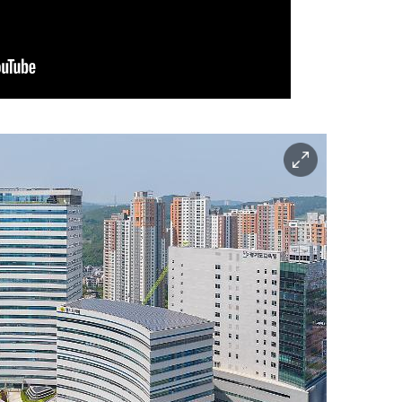
이
미
지
확
대