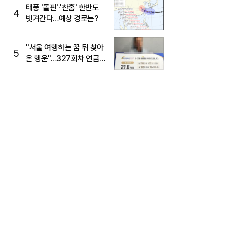
태풍 '돌핀'·'찬홈' 한반도
4
빗겨간다…예상 경로는?
"서울 여행하는 꿈 뒤 찾아
5
온 행운"…327회차 연금
복권720+ 당첨번호조회
주목