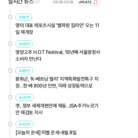
실시간 뉴스
08.08 05:38
UPDATE
33분전
영덕 대표 레포츠시설 '별파랑 집라인' 오는 11
일 재개장
40분전
영양고추 H.O.T Festival, 19년째 서울광장서
소비자 만난다
48분전
봉화군, 'K-베트남 밸리' 지역특화발전특구 지
정…한·베 800년 인연, 미래 성장동력으로
4시간전
李, 정부 세제개편안에 제동…ISA·주가누르기
안 재검토 지시
6시간전
[오늘의 운세] 띠별 운세-8월 8일