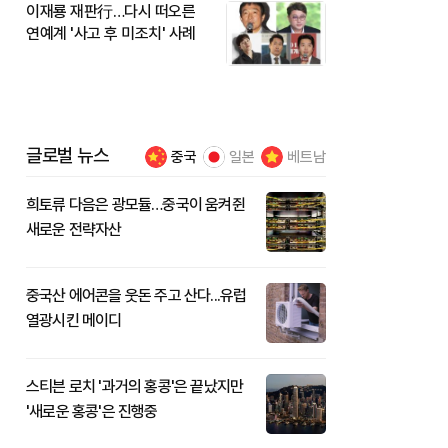
이재룡 재판行…다시 떠오른
연예계 '사고 후 미조치' 사례
글로벌 뉴스
중국
일본
베트남
희토류 다음은 광모듈…중국이 움켜쥔
새로운 전략자산
중국산 에어콘을 웃돈 주고 산다...유럽
열광시킨 메이디
스티븐 로치 '과거의 홍콩'은 끝났지만
'새로운 홍콩'은 진행중