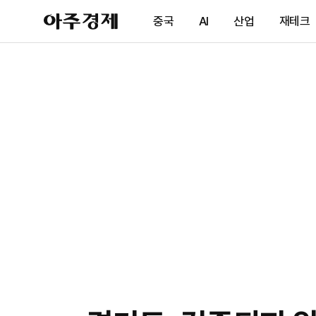
아
중국
AI
산업
재테크
주
경
제