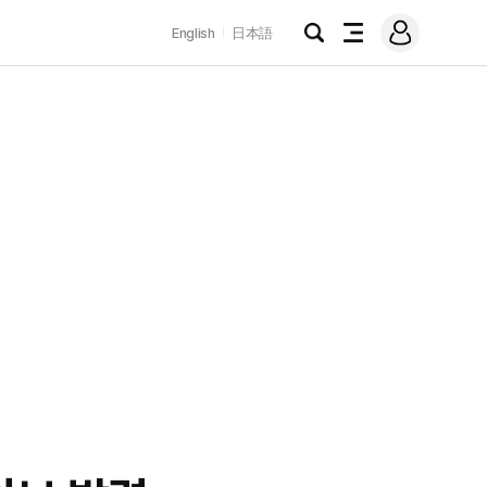
로
English
日本語
그
검
전
인
색
체
메
뉴