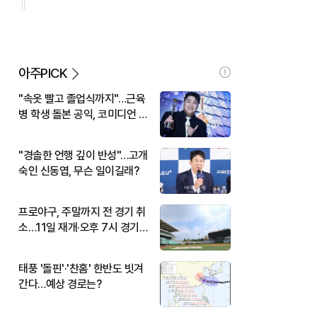
아주PICK
"속옷 빨고 졸업식까지"…근육
병 학생 돌본 공익, 코미디언 김
규원이었다
"경솔한 언행 깊이 반성"…고개
숙인 신동엽, 무슨 일이길래?
프로야구, 주말까지 전 경기 취
소…11일 재개·오후 7시 경기
시작
태풍 '돌핀'·'찬홈' 한반도 빗겨
간다…예상 경로는?