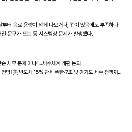
날부터 음료 용량이 적게 나오거나, 컵이 있음에도 부족하다
매진 문구가 뜨는 등 시스템상 문제가 발생했다.
 채무 문제 아냐"...세수체계 개편 논의
"폭락장에도 코스피 1만2천 간다" 월가의 충격 전망! 美 반도체 15% 관세 폭탄·7조 빚 경기도 세수 전쟁까지