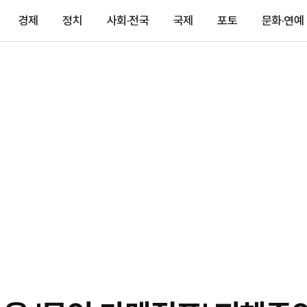
경제
정치
사회·전국
국제
포토
문화·연예