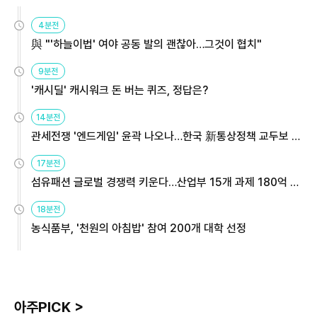
4분전
與 "'하늘이법' 여야 공동 발의 괜찮아…그것이 협치"
9분전
'캐시딜' 캐시워크 돈 버는 퀴즈, 정답은?
14분전
관세전쟁 '엔드게임' 윤곽 나오나…한국 新통상정책 교두보 활
용해야
17분전
섬유패션 글로벌 경쟁력 키운다…산업부 15개 과제 180억 지
원
18분전
농식품부, '천원의 아침밥' 참여 200개 대학 선정
아주PICK >