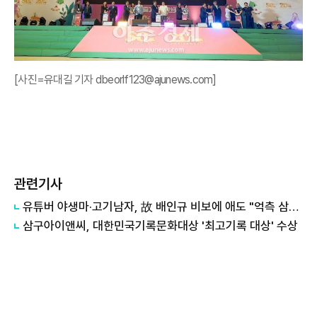
[사진=유대길 기자 dbeorlf123@ajunews.com]
관련기사
유튜버 야생마·고기남자, 故 배인규 비보에 애도 "억측 삼가해달라"
삼구아이앤씨, 대한민국기록문화대상 '최고기록 대상' 수상