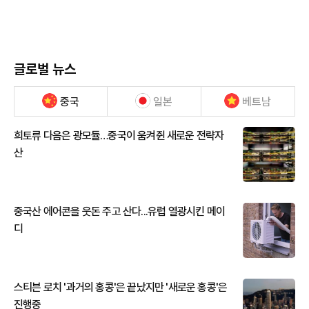
글로벌 뉴스
중국
일본
베트남
희토류 다음은 광모듈…중국이 움켜쥔 새로운 전략자
산
중국산 에어콘을 웃돈 주고 산다...유럽 열광시킨 메이
디
스티븐 로치 '과거의 홍콩'은 끝났지만 '새로운 홍콩'은
진행중