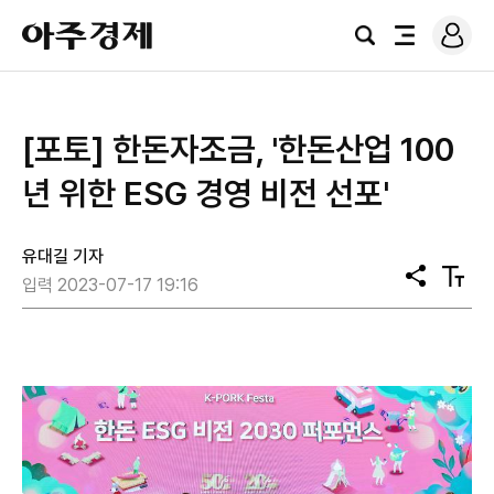
로
아
그
검
전
주
인
색
체
경
메
제
뉴
[포토] 한돈자조금, '한돈산업 100
년 위한 ESG 경영 비전 선포'
유대길 기자
공
텍
입력 2023-07-17 19:16
유
스
트
크
기