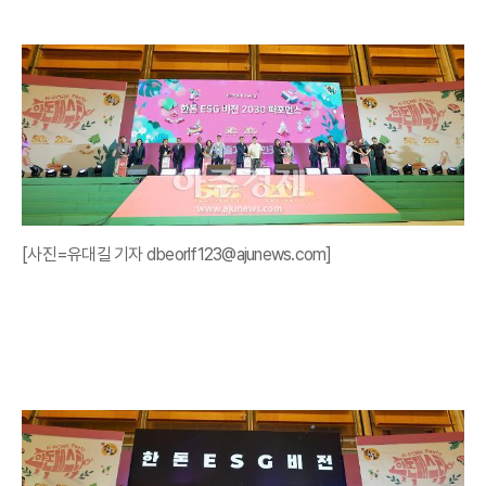
[사진=유대길 기자 dbeorlf123@ajunews.com]