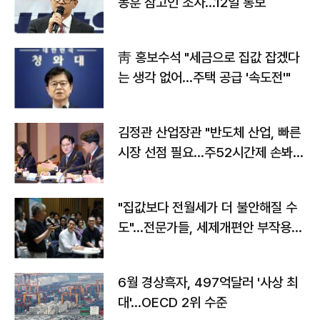
동훈 참고인 조사...12일 통보
靑 홍보수석 "세금으로 집값 잡겠다
는 생각 없어…주택 공급 '속도전'"
김정관 산업장관 "반도체 산업, 빠른
시장 선점 필요…주52시간제 손봐
야"
"집값보다 전월세가 더 불안해질 수
도"…전문가들, 세제개편안 부작용
우려
6월 경상흑자, 497억달러 '사상 최
대'…OECD 2위 수준