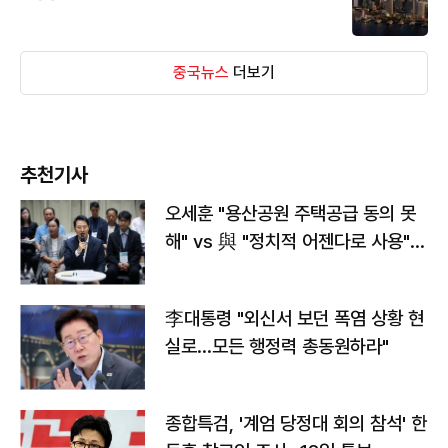
중국뉴스
더보기
추천기사
오세훈 "용산공원 주택공급 동의 못
해" vs 與 "정치적 어젠다로 사용"
맞불
李대통령 "외신서 보던 폭염 상황 현
실로…모든 행정력 총동원하라"
종합특검, '계엄 당정대 회의 참석' 한