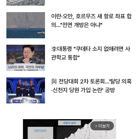
이란·오만, 호르무즈 새 항로 좌표 합
의…"전면 개방은 아냐"
李대통령 "쿠데타 소지 없애려면 사
관학교 통합"
與 전당대회 2차 토론회…'탈당 의혹
·신천지 당원 가입 논란' 공방
더보기
arrow_forward_ios