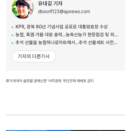
유대길 기자
dbeorlf123@ajunews.com
KPR, 광복 80년 기념사업 공로로 대통령표창 수상
농협, 폭염·가뭄 대응 총력...농축산농가 현장점검 및 피해 예방 강화
추석 선물을 농협하나로마트에서…추석 선물세트 사전예약 실시
기자의 다른기사
©'5개국어 글로벌 경제신문' 아주경제. 무단전재·재배포 금지