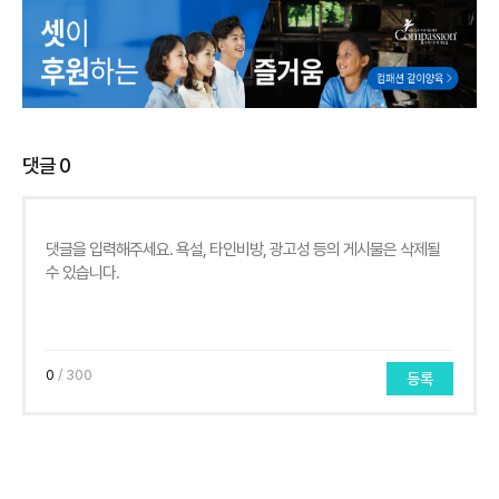
댓글
0
0
/ 300
등록