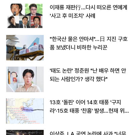
이재룡 재판行…다시 떠오른 연예계
'사고 후 미조치' 사례
"한국산 물은 안마셔"…日 지진 구호
품 보냈더니 비하한 누리꾼
'태도 논란' 정준원 "난 배우 하면 안
되는 사람인가? 생각 했다"
13호 '돌핀' 이어 14호 태풍 '구지
라'·15호 태풍 '찬홈' 발생…현재 위
치와 이동경로는?
이상준, LA 공연 논란에 사과 "너무