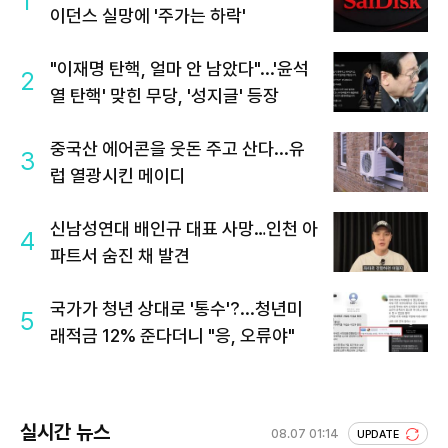
1
이던스 실망에 '주가는 하락'
"이재명 탄핵, 얼마 안 남았다"...'윤석
2
열 탄핵' 맞힌 무당, '성지글' 등장
중국산 에어콘을 웃돈 주고 산다...유
3
럽 열광시킨 메이디
신남성연대 배인규 대표 사망…인천 아
4
파트서 숨진 채 발견
국가가 청년 상대로 '통수'?...청년미
5
래적금 12% 준다더니 "응, 오류야"
실시간 뉴스
08.07 01:14
UPDATE