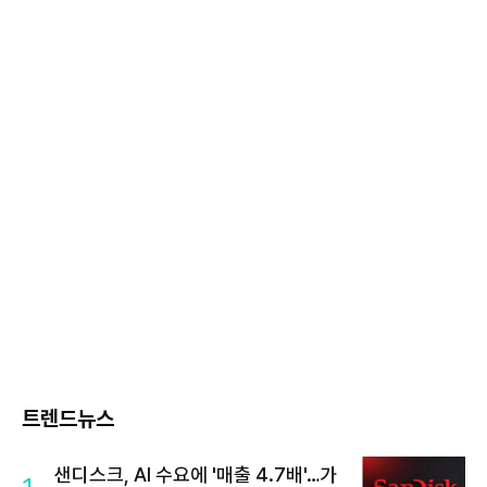
트렌드뉴스
샌디스크, AI 수요에 '매출 4.7배'…가