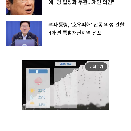
에 "당 입장과 무관…개인 의견"
李대통령, '호우피해' 안동·의성 관할
4개면 특별재난지역 선포
더보기
arrow_forward_ios
Unmute