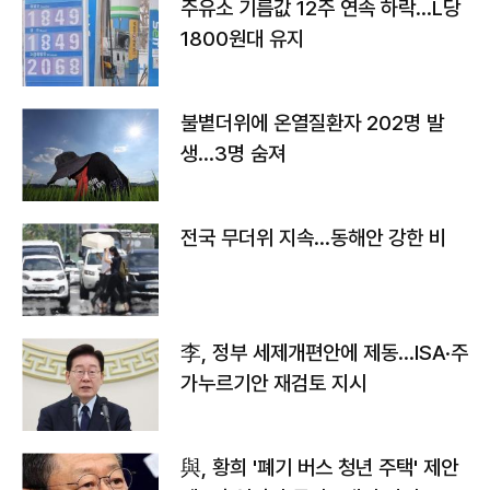
주유소 기름값 12주 연속 하락…L당
1800원대 유지
불볕더위에 온열질환자 202명 발
생…3명 숨져
전국 무더위 지속…동해안 강한 비
李, 정부 세제개편안에 제동…ISA·주
가누르기안 재검토 지시
與, 황희 '폐기 버스 청년 주택' 제안