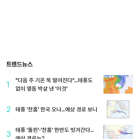
트렌드뉴스
"다음 주 기온 뚝 떨어진다"…태풍도
1
없이 열돔 박살 낸 '이것'
2
태풍 '찬홈' 한국 오나…예상 경로 보니
태풍 '돌핀'·'찬홈' 한반도 빗겨간다…
3
예상 경로는?