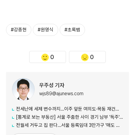
#강종현
#원영식
#초록뱀
0
0
우주성 기자
wjs89@ajunews.com
전세난에 세제 변수까지…이주 앞둔 여의도·목동 재건축 '비상'
[통계로 보는 부동산] 서울 주춤한 사이 경기 남부 '독주'…세제 개편에 실수요 이동 빨라지나
전월세 거두고 집 판다…서울 등록임대 3만가구 '매도 기로'