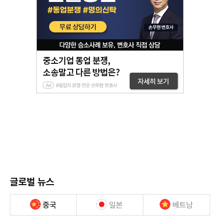
글로벌 뉴스
중국
일본
베트남