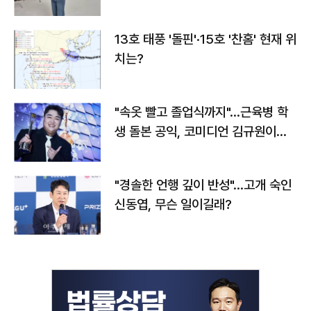
13호 태풍 '돌핀'·15호 '찬홈' 현재 위
치는?
"속옷 빨고 졸업식까지"…근육병 학
생 돌본 공익, 코미디언 김규원이었
다
"경솔한 언행 깊이 반성"…고개 숙인
신동엽, 무슨 일이길래?