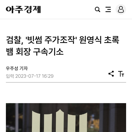
로
아
그
검
전
주
인
색
체
경
메
제
뉴
검찰, '빗썸 주가조작' 원영식 초록
뱀 회장 구속기소
우주성 기자
공
텍
입력 2023-07-17 16:29
유
스
트
크
기