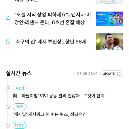
"오늘 저녁 상암 피하세요"…맨시티·이
4
강인·리센느 뜬다, 6호선 혼잡 예상
5
'축구의 신' 메시 부친상…향년 68세
실시간 뉴스
08.09 21:49
UPDATE
4분전
與 "'하늘이법' 여야 공동 발의 괜찮아…그것이 협치"
9분전
'캐시딜' 캐시워크 돈 버는 퀴즈, 정답은?
14분전