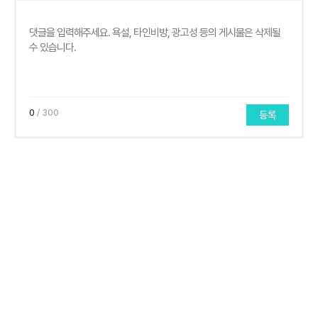
0
/ 300
등록