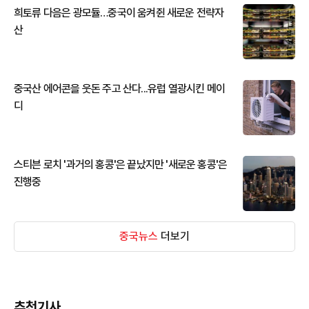
희토류 다음은 광모듈…중국이 움켜쥔 새로운 전략자
산
중국산 에어콘을 웃돈 주고 산다...유럽 열광시킨 메이
디
스티븐 로치 '과거의 홍콩'은 끝났지만 '새로운 홍콩'은
진행중
중국뉴스
더보기
추천기사