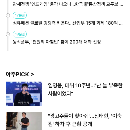
관세전쟁 '엔드게임' 윤곽 나오나…한국 新통상정책 교두보 활
용해야
17분전
섬유패션 글로벌 경쟁력 키운다…산업부 15개 과제 180억 지
원
18분전
농식품부, '천원의 아침밥' 참여 200개 대학 선정
아주PICK >
임영웅, 데뷔 10주년…"난 늘 부족한
사람이었다"
"광고주들이 찾아줘"…진태현, '이숙
캠' 하차 후 근황 공개