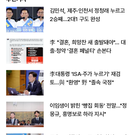
김민석, 제주·인천서 정청래 누르고
2승째…2대1 구도 완성
李 "결혼, 희망찬 새 출발돼야"… 대
출·청약 '결혼 페널티' 손본다
李대통령 'ISA·주가 누르기' 재검
토…與 "환영" 野 "졸속 국정"
이임생이 밝힌 '빵집 회동' 전말…"정
몽규, 홍명보로 하라 지시"