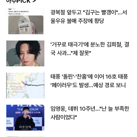
아주PICK >
광복절 앞두고 "김구는 빨갱이"…서
울우유 불매 주장에 황당
'거꾸로 태극기'에 분노한 김희철, 결
국 사과…"제 잘못"
태풍 '돌핀'·'찬홈'에 이어 16호 태풍
'페이러우'도 발생…예상 경로 보니
임영웅, 데뷔 10주년…"난 늘 부족한
사람이었다"