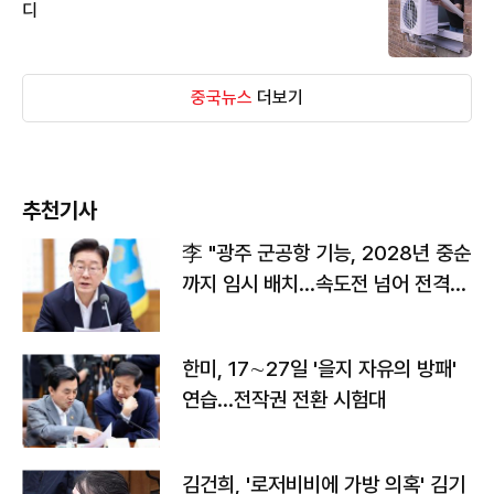
디
중국뉴스
더보기
추천기사
李 "광주 군공항 기능, 2028년 중순
까지 임시 배치…속도전 넘어 전격
전"
한미, 17∼27일 '을지 자유의 방패'
연습…전작권 전환 시험대
김건희, '로저비비에 가방 의혹' 김기