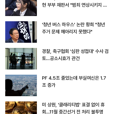
현 부부 재판서 "범죄 연상시키지 말
라"
'청년 버스 하우스' 논란 황희 "청년
주거 문제 헤아리지 못했다"
경찰, 축구협회 '심판 성접대' 수사 검
토…공소시효가 관건
PF 4.5조 줄었는데 부실여신은 1.7
조 증가
미 상원, '클래리티법' 표결 없이 휴
회…11월 중간선거 전 처리 불투명