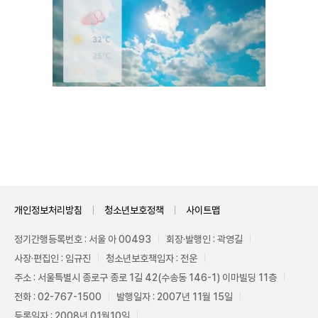
Unmute
개인정보처리방침
청소년보호정책
사이트맵
정기간행등록번호 : 서울 아 00493
회장·발행인 : 곽영길
사장·편집인 : 임규진
청소년보호책임자 : 전운
주소 : 서울특별시 종로구 종로 1길 42(수송동 146-1) 이마빌딩 11층
전화 : 02-767-1500
발행일자 : 2007년 11월 15일
등록일자 : 2008년 01월10일