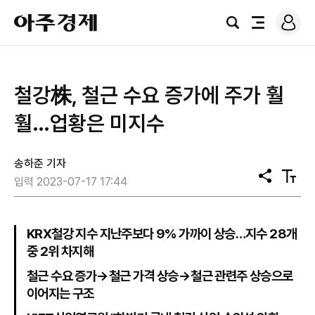
로
아
그
검
전
주
인
색
체
경
메
제
뉴
철강株, 철근 수요 증가에 주가 훨
훨…업황은 미지수
송하준 기자
공
텍
입력 2023-07-17 17:44
유
스
트
크
기
KRX철강 지수 지난주보다 9% 가까이 상승…지수 28개
중 2위 차지해
철근 수요 증가→철근 가격 상승→철근 관련주 상승으로
이어지는 구조