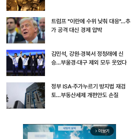
트럼프 "이란에 수위 낮춰 대응"…추
가 공격 대신 경제 압박
김민석, 강원·경북서 정청래에 신
승…부울경·대구 제외 모두 웃었다
정부 ISA·주가누르기 방지법 재검
토…부동산세제 개편안도 손질
더보기
arrow_forward_ios