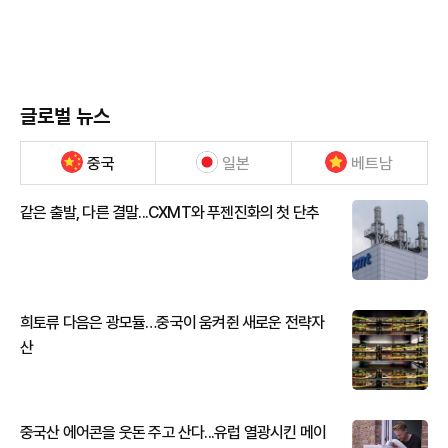
글로벌 뉴스
중국
일본
베트남
같은 출발, 다른 결말...CXMT와 푸젠진화의 첫 단추
희토류 다음은 광모듈…중국이 움켜쥔 새로운 전략자
산
중국산 에어콘을 웃돈 주고 산다...유럽 열광시킨 메이