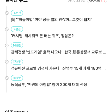
실시간 뉴스
08.10 22:32
UPDATE
4분전
與 "'하늘이법' 여야 공동 발의 괜찮아…그것이 협치"
9분전
'캐시딜' 캐시워크 돈 버는 퀴즈, 정답은?
14분전
관세전쟁 '엔드게임' 윤곽 나오나…한국 新통상정책 교두보 활
용해야
17분전
섬유패션 글로벌 경쟁력 키운다…산업부 15개 과제 180억 지
원
18분전
농식품부, '천원의 아침밥' 참여 200개 대학 선정