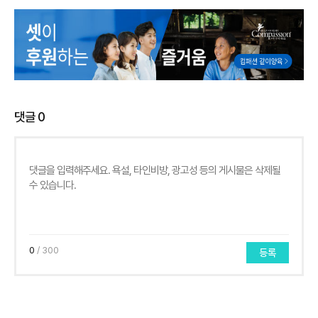
댓글
0
0
/ 300
등록