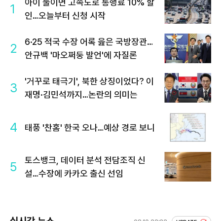
아이 둘이면 고속도로 통행료 10% 할
1
인…오늘부터 신청 시작
6·25 적국 수장 어록 읊은 국방장관…
2
안규백 '마오쩌둥 발언'에 자질론
'거꾸로 태극기', 북한 상징이었다? 이
3
재명·김민석까지…논란의 의미는
4
태풍 '찬홈' 한국 오나…예상 경로 보니
토스뱅크, 데이터 분석 전담조직 신
5
설…수장에 카카오 출신 선임