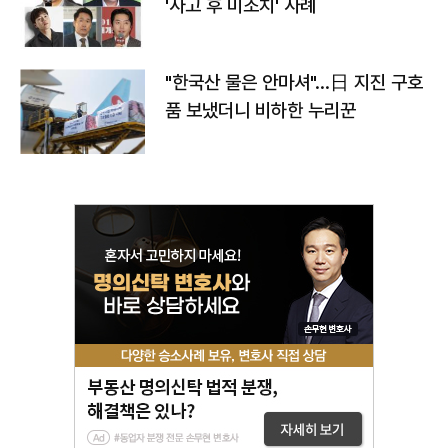
'사고 후 미조치' 사례
"한국산 물은 안마셔"…日 지진 구호
품 보냈더니 비하한 누리꾼