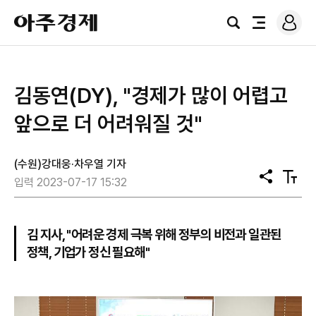
로
아
그
검
전
주
인
색
체
경
메
제
뉴
김동연(DY), "경제가 많이 어렵고
앞으로 더 어려워질 것"
(수원)강대웅·차우열 기자
공
텍
입력 2023-07-17 15:32
유
스
트
크
기
김 지사, "어려운 경제 극복 위해 정부의 비전과 일관된
정책, 기업가 정신 필요해"