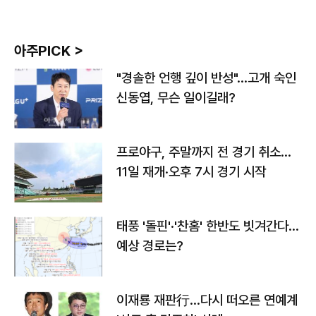
아주PICK >
"경솔한 언행 깊이 반성"…고개 숙인
신동엽, 무슨 일이길래?
프로야구, 주말까지 전 경기 취소…
11일 재개·오후 7시 경기 시작
태풍 '돌핀'·'찬홈' 한반도 빗겨간다…
예상 경로는?
이재룡 재판行…다시 떠오른 연예계