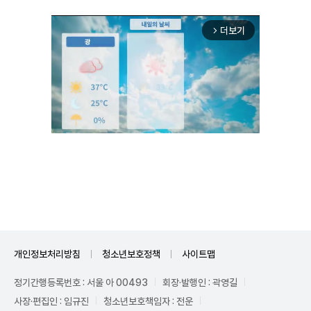
더보기
arrow_forward_ios
Unmute
개인정보처리방침
청소년보호정책
사이트맵
정기간행등록번호 : 서울 아 00493
회장·발행인 : 곽영길
사장·편집인 : 임규진
청소년보호책임자 : 전운