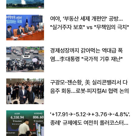
구"
여야, '부동산 세제 개편안' 공방…
"실거주자 보호" vs "무책임의 극치"
경제성장까지 갉아먹는 역대급 폭
염…李대통령 "국가적 기후 재난"
구광모-젠슨황, 美 실리콘밸리서 다
음주 회동…로봇·피지컬AI 협력 논의
'+17.91→-5.12→+3.76→-4.8%'…'
종레' 규제에도 여전히 롤러코스터
타는 코스피