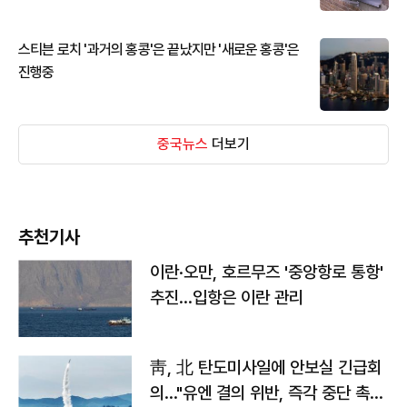
스티븐 로치 '과거의 홍콩'은 끝났지만 '새로운 홍콩'은
진행중
중국뉴스
더보기
추천기사
이란·오만, 호르무즈 '중앙항로 통항'
추진…입항은 이란 관리
靑, 北 탄도미사일에 안보실 긴급회
의…"유엔 결의 위반, 즉각 중단 촉