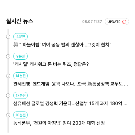
실시간 뉴스
08.07 11:37
UPDATE
4분전
與 "'하늘이법' 여야 공동 발의 괜찮아…그것이 협치"
9분전
'캐시딜' 캐시워크 돈 버는 퀴즈, 정답은?
14분전
관세전쟁 '엔드게임' 윤곽 나오나…한국 新통상정책 교두보 활
용해야
17분전
섬유패션 글로벌 경쟁력 키운다…산업부 15개 과제 180억 지
원
18분전
농식품부, '천원의 아침밥' 참여 200개 대학 선정