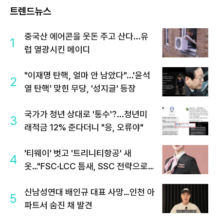
트렌드뉴스
중국산 에어콘을 웃돈 주고 산다...유
1
럽 열광시킨 메이디
"이재명 탄핵, 얼마 안 남았다"...'윤석
2
열 탄핵' 맞힌 무당, '성지글' 등장
국가가 청년 상대로 '통수'?...청년미
3
래적금 12% 준다더니 "응, 오류야"
'티웨이' 벗고 '트리니티항공' 새
4
옷…"FSC·LCC 틈새, SSC 전략으로
공략"
신남성연대 배인규 대표 사망…인천 아
5
파트서 숨진 채 발견