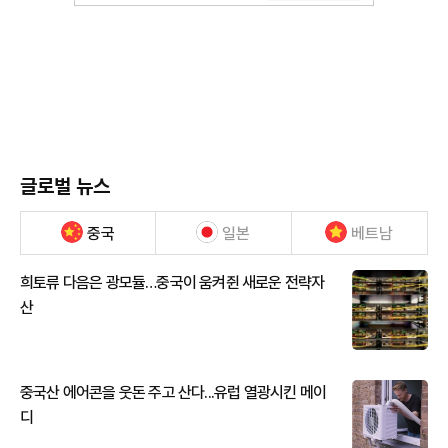
글로벌 뉴스
중국
일본
베트남
희토류 다음은 광모듈…중국이 움켜쥔 새로운 전략자
산
중국산 에어콘을 웃돈 주고 산다...유럽 열광시킨 메이
디