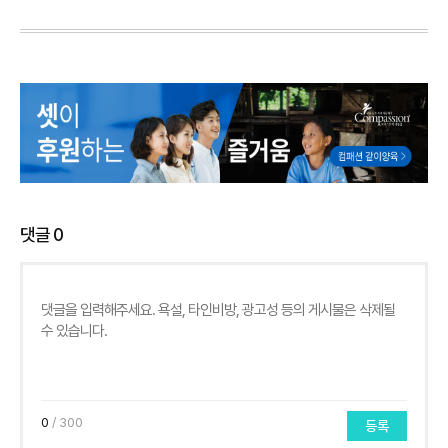
댓글
0
0
/ 300
등록