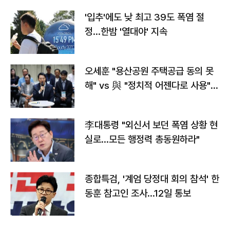
'입추'에도 낮 최고 39도 폭염 절
정…한밤 '열대야' 지속
오세훈 "용산공원 주택공급 동의 못
해" vs 與 "정치적 어젠다로 사용"
맞불
李대통령 "외신서 보던 폭염 상황 현
실로…모든 행정력 총동원하라"
종합특검, '계엄 당정대 회의 참석' 한
동훈 참고인 조사...12일 통보