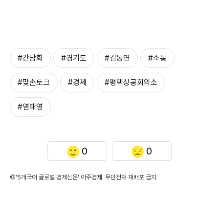
#간담회
#경기도
#김동연
#소통
#맞손토크
#경제
#평택상공회의소
#염태영
0
0
©'5개국어 글로벌 경제신문' 아주경제. 무단전재·재배포 금지