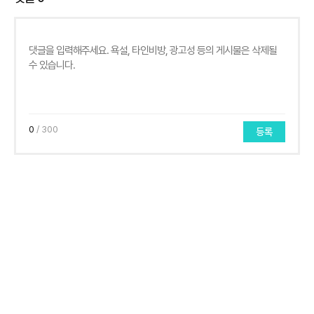
0
/ 300
등록