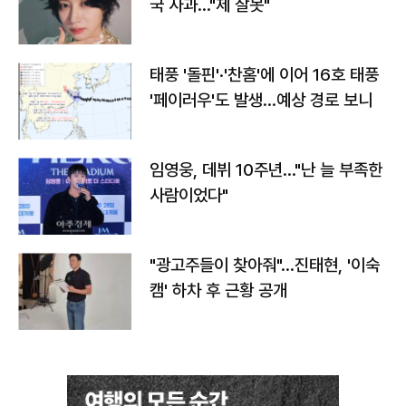
국 사과…"제 잘못"
태풍 '돌핀'·'찬홈'에 이어 16호 태풍
'페이러우'도 발생…예상 경로 보니
임영웅, 데뷔 10주년…"난 늘 부족한
사람이었다"
"광고주들이 찾아줘"…진태현, '이숙
캠' 하차 후 근황 공개