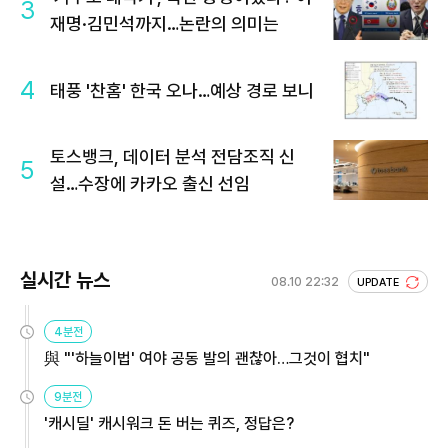
3
재명·김민석까지…논란의 의미는
4
태풍 '찬홈' 한국 오나…예상 경로 보니
토스뱅크, 데이터 분석 전담조직 신
5
설…수장에 카카오 출신 선임
실시간 뉴스
08.10 22:32
UPDATE
4분전
與 "'하늘이법' 여야 공동 발의 괜찮아…그것이 협치"
9분전
'캐시딜' 캐시워크 돈 버는 퀴즈, 정답은?