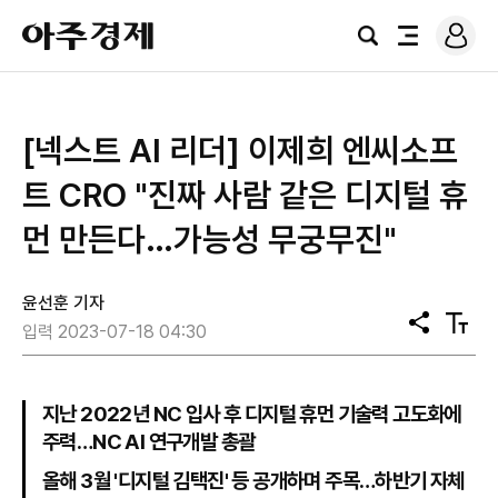
로
아
그
검
전
주
인
색
체
경
메
제
뉴
[넥스트 AI 리더] 이제희 엔씨소프
트 CRO "진짜 사람 같은 디지털 휴
먼 만든다…가능성 무궁무진"
윤선훈 기자
공
텍
입력 2023-07-18 04:30
유
스
트
크
기
지난 2022년 NC 입사 후 디지털 휴먼 기술력 고도화에
주력…NC AI 연구개발 총괄
올해 3월 '디지털 김택진' 등 공개하며 주목…하반기 자체