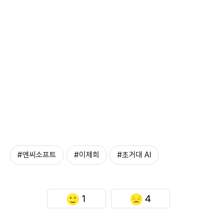
#엔씨소프트
#이제희
#초거대 AI
1
4