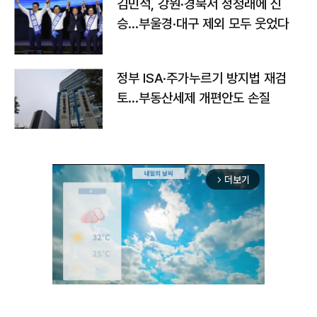
김민석, 강원·경북서 정청래에 신
승…부울경·대구 제외 모두 웃었다
정부 ISA·주가누르기 방지법 재검
토…부동산세제 개편안도 손질
더보기
arrow_forward_ios