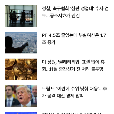
경찰, 축구협회 '심판 성접대' 수사 검
토…공소시효가 관건
PF 4.5조 줄었는데 부실여신은 1.7
조 증가
미 상원, '클래리티법' 표결 없이 휴
회…11월 중간선거 전 처리 불투명
트럼프 "이란에 수위 낮춰 대응"…추
가 공격 대신 경제 압박