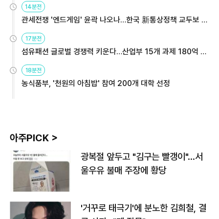
14분전
관세전쟁 '엔드게임' 윤곽 나오나…한국 新통상정책 교두보 활
용해야
17분전
섬유패션 글로벌 경쟁력 키운다…산업부 15개 과제 180억 지
원
18분전
농식품부, '천원의 아침밥' 참여 200개 대학 선정
아주PICK >
광복절 앞두고 "김구는 빨갱이"…서
울우유 불매 주장에 황당
'거꾸로 태극기'에 분노한 김희철, 결