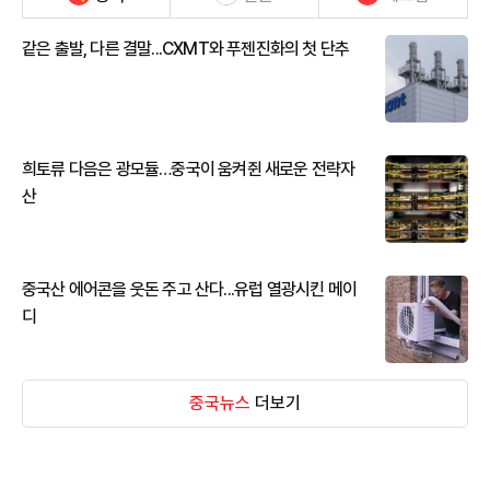
같은 출발, 다른 결말...CXMT와 푸젠진화의 첫 단추
희토류 다음은 광모듈…중국이 움켜쥔 새로운 전략자
산
중국산 에어콘을 웃돈 주고 산다...유럽 열광시킨 메이
디
중국뉴스
더보기