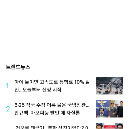
트렌드뉴스
아이 둘이면 고속도로 통행료 10% 할
1
인…오늘부터 신청 시작
6·25 적국 수장 어록 읊은 국방장관…
2
안규백 '마오쩌둥 발언'에 자질론
'거꾸로 태극기', 북한 상징이었다? 이