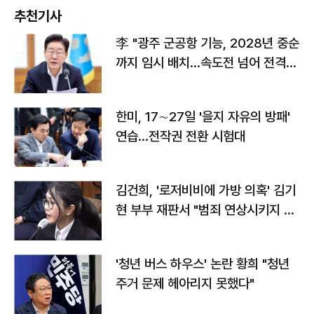
추천기사
李 "광주 군공항 기능, 2028년 중순
까지 임시 배치…속도전 넘어 전격
전"
한미, 17∼27일 '을지 자유의 방패'
연습…전작권 전환 시험대
김건희, '로저비비에 가방 의혹' 김기
현 부부 재판서 "범죄 연상시키지 말
라"
'청년 버스 하우스' 논란 황희 "청년
주거 문제 헤아리지 못했다"