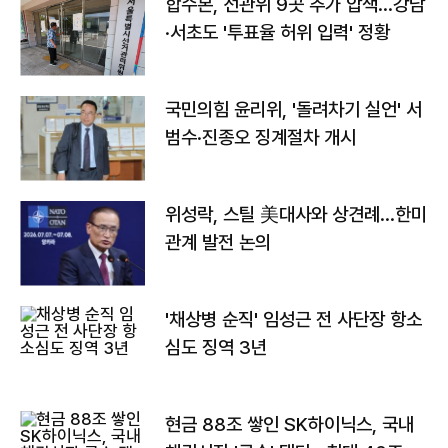
합수본, 선관위 9곳 추가 압색…강남
·서초도 '투표율 허위 입력' 정황
국민의힘 윤리위, '돌려차기 실언' 서
범수·진종오 징계절차 개시
위성락, 스틸 美대사와 상견례…한미
관계 발전 논의
'채상병 순직' 임성근 전 사단장 항소
심도 징역 3년
현금 88조 쌓인 SK하이닉스, 국내