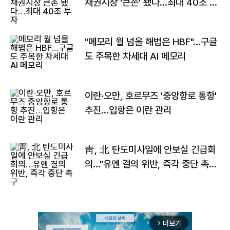
채권시장 '큰손' 됐다…최대 40조 투
자
"메모리 월 넘을 해법은 HBF"…구글
도 주목한 차세대 AI 메모리
이란·오만, 호르무즈 '중앙항로 통항'
추진…입항은 이란 관리
靑, 北 탄도미사일에 안보실 긴급회
의…"유엔 결의 위반, 즉각 중단 촉
구"
더보기
arrow_forward_ios