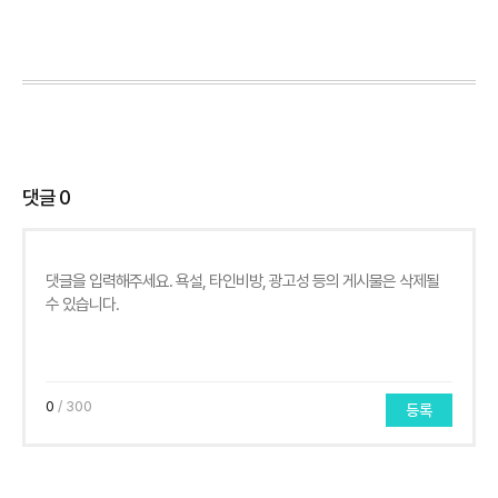
댓글
0
0
/ 300
등록