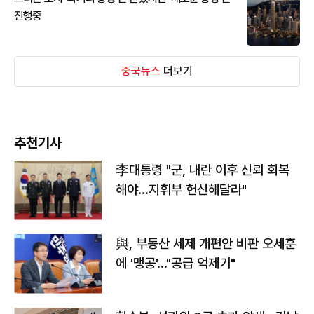
진행중
중국뉴스
더보기
추천기사
李대통령 "군, 내란 이후 신뢰 회복
해야…지휘부 헌신해달라"
與, 부동산 세제 개편안 비판 오세훈
에 '맹공'…"공급 억제기"