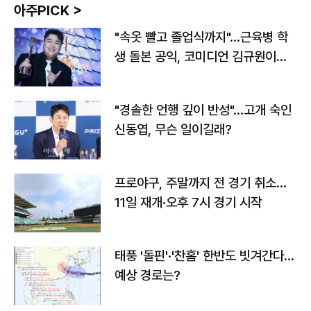
아주PICK >
"속옷 빨고 졸업식까지"…근육병 학
생 돌본 공익, 코미디언 김규원이었
다
"경솔한 언행 깊이 반성"…고개 숙인
신동엽, 무슨 일이길래?
프로야구, 주말까지 전 경기 취소…
11일 재개·오후 7시 경기 시작
태풍 '돌핀'·'찬홈' 한반도 빗겨간다…
예상 경로는?