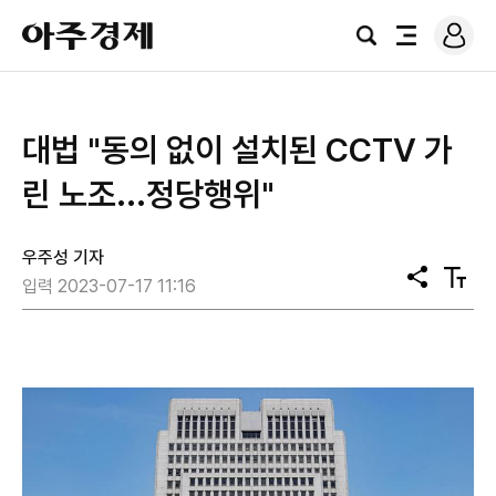
로
아
그
검
전
주
인
색
체
경
메
제
뉴
대법 "동의 없이 설치된 CCTV 가
린 노조...정당행위"
우주성 기자
공
텍
입력 2023-07-17 11:16
유
스
트
크
기