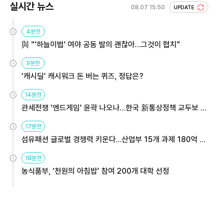
실시간 뉴스
08.07 15:50
UPDATE
4분전
與 "'하늘이법' 여야 공동 발의 괜찮아…그것이 협치"
9분전
'캐시딜' 캐시워크 돈 버는 퀴즈, 정답은?
14분전
관세전쟁 '엔드게임' 윤곽 나오나…한국 新통상정책 교두보 활
용해야
17분전
섬유패션 글로벌 경쟁력 키운다…산업부 15개 과제 180억 지
원
18분전
농식품부, '천원의 아침밥' 참여 200개 대학 선정