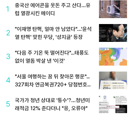
중국산 에어콘을 웃돈 주고 산다...유
1
럽 열광시킨 메이디
"이재명 탄핵, 얼마 안 남았다"...'윤석
2
열 탄핵' 맞힌 무당, '성지글' 등장
"다음 주 기온 뚝 떨어진다"…태풍도
3
없이 열돔 박살 낸 '이것'
"서울 여행하는 꿈 뒤 찾아온 행운"…
4
327회차 연금복권720+ 당첨번호조
회 주목
국가가 청년 상대로 '통수'?...청년미
5
래적금 12% 준다더니 "응, 오류야"