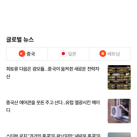
글로벌 뉴스
중국
일본
베트남
희토류 다음은 광모듈…중국이 움켜쥔 새로운 전략자
산
중국산 에어콘을 웃돈 주고 산다...유럽 열광시킨 메이
디
스티븐 로치 '과거의 홍콩'은 끝났지만 '새로운 홍콩'은