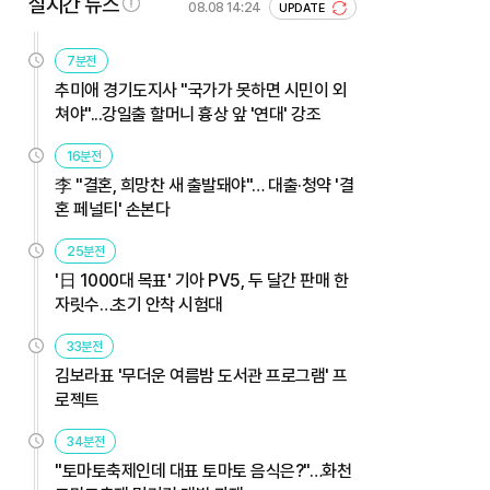
실시간 뉴스
08.08 14:24
UPDATE
7분전
추미애 경기도지사 "국가가 못하면 시민이 외
쳐야"...강일출 할머니 흉상 앞 '연대' 강조
16분전
李 "결혼, 희망찬 새 출발돼야"… 대출·청약 '결
혼 페널티' 손본다
25분전
'日 1000대 목표' 기아 PV5, 두 달간 판매 한
자릿수…초기 안착 시험대
33분전
김보라표 '무더운 여름밤 도서관 프로그램' 프
로젝트
34분전
"토마토축제인데 대표 토마토 음식은?"…화천