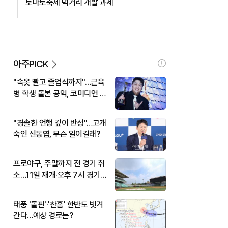
토마토축제 먹거리 개발 과제
아주PICK
"속옷 빨고 졸업식까지"…근육
병 학생 돌본 공익, 코미디언 김
규원이었다
"경솔한 언행 깊이 반성"…고개
숙인 신동엽, 무슨 일이길래?
프로야구, 주말까지 전 경기 취
소…11일 재개·오후 7시 경기
시작
태풍 '돌핀'·'찬홈' 한반도 빗겨
간다…예상 경로는?