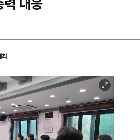
총력 대응
개최
이
미
지
확
대