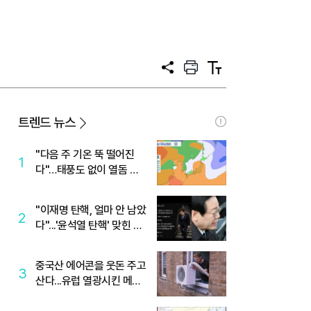
공
프
텍
유
린
스
트
트
크
기
트렌드 뉴스
"다음 주 기온 뚝 떨어진
1
다"…태풍도 없이 열돔 박
살 낸 '이것'
"이재명 탄핵, 얼마 안 남았
2
다"...'윤석열 탄핵' 맞힌 무
당, '성지글' 등장
중국산 에어콘을 웃돈 주고
3
산다...유럽 열광시킨 메이
디