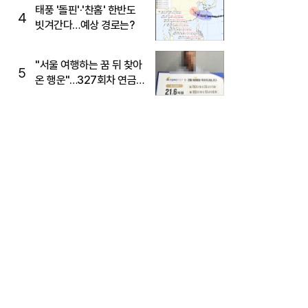
태풍 '돌핀'·'찬홈' 한반도
4
빗겨간다…예상 경로는?
"서울 여행하는 꿈 뒤 찾아
5
온 행운"…327회차 연금
복권720+ 당첨번호조회
주목