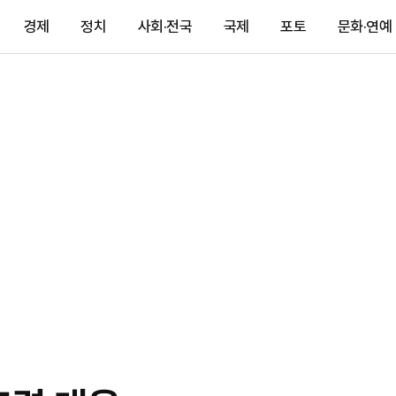
경제
정치
사회·전국
국제
포토
문화·연예