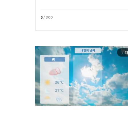
0
/ 300
더
arrow_forward_ios
Mut