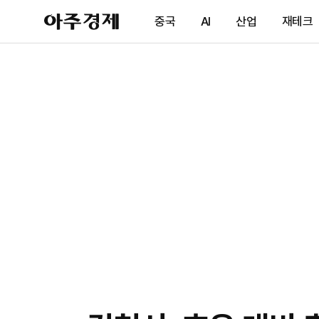
아
중국
AI
산업
재테크
주
경
제