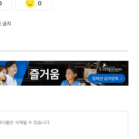
0
0
포 금지