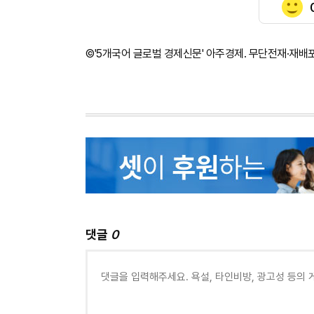
©'5개국어 글로벌 경제신문' 아주경제. 무단전재·재배
댓글
0