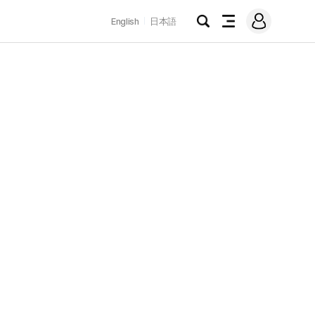
로
English
日本語
그
검
전
인
색
체
메
뉴