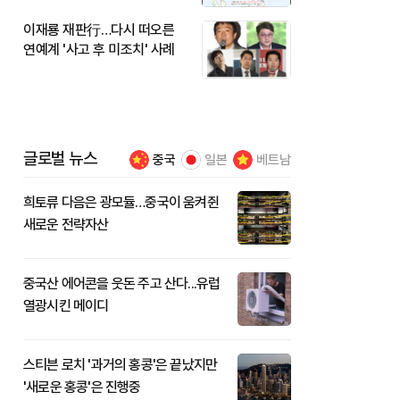
이재룡 재판行…다시 떠오른
연예계 '사고 후 미조치' 사례
글로벌 뉴스
중국
일본
베트남
희토류 다음은 광모듈…중국이 움켜쥔
새로운 전략자산
중국산 에어콘을 웃돈 주고 산다...유럽
열광시킨 메이디
스티븐 로치 '과거의 홍콩'은 끝났지만
'새로운 홍콩'은 진행중