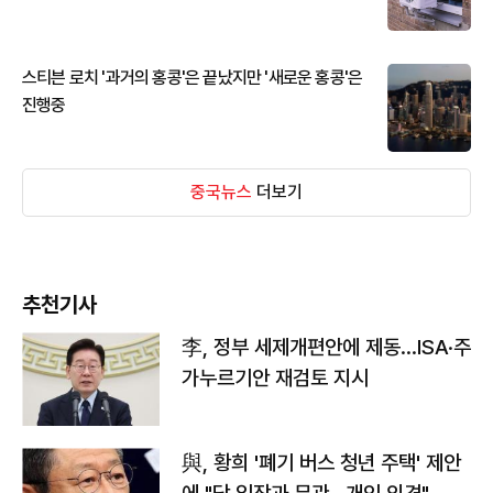
스티븐 로치 '과거의 홍콩'은 끝났지만 '새로운 홍콩'은
진행중
중국뉴스
더보기
추천기사
李, 정부 세제개편안에 제동…ISA·주
가누르기안 재검토 지시
與, 황희 '폐기 버스 청년 주택' 제안