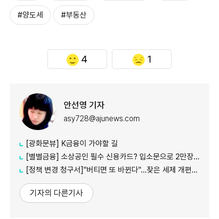
#양도세
#부동산
4
1
안선영 기자
asy728@ajunews.com
[광화문뷰] K금융이 가야할 길
[별별금융] 소상공인 필수 신용카드? 입소문으로 2만장 발급
[정책 변경 청구서]"버티면 또 바뀐다"…잦은 세제 개편이 키운 '학습 효과'
기자의 다른기사