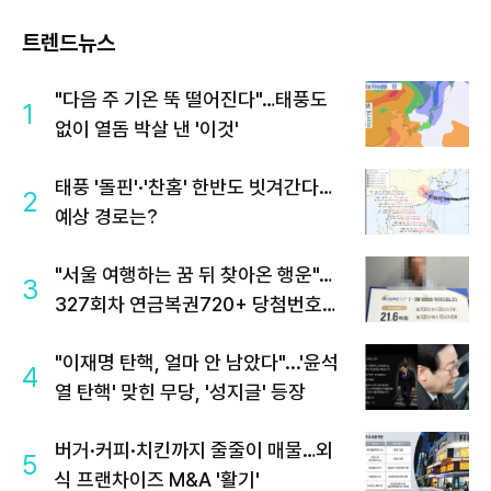
트렌드뉴스
"다음 주 기온 뚝 떨어진다"…태풍도
1
없이 열돔 박살 낸 '이것'
태풍 '돌핀'·'찬홈' 한반도 빗겨간다…
2
예상 경로는?
"서울 여행하는 꿈 뒤 찾아온 행운"…
3
327회차 연금복권720+ 당첨번호조
회 주목
"이재명 탄핵, 얼마 안 남았다"...'윤석
4
열 탄핵' 맞힌 무당, '성지글' 등장
버거·커피·치킨까지 줄줄이 매물…외
5
식 프랜차이즈 M&A '활기'