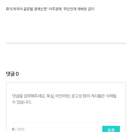
©'5개국어 글로벌 경제신문' 아주경제. 무단전재·재배포 금지
댓글
0
0
/ 300
등록