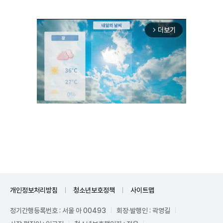
더보기
arrow_forward_ios
Unmute
개인정보처리방침
청소년보호정책
사이트맵
정기간행등록번호 : 서울 아 00493
회장·발행인 : 곽영길