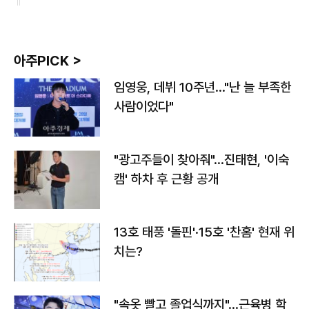
아주PICK >
임영웅, 데뷔 10주년…"난 늘 부족한
사람이었다"
"광고주들이 찾아줘"…진태현, '이숙
캠' 하차 후 근황 공개
13호 태풍 '돌핀'·15호 '찬홈' 현재 위
치는?
"속옷 빨고 졸업식까지"…근육병 학