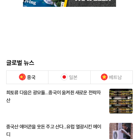
글로벌 뉴스
중국
일본
베트남
희토류 다음은 광모듈…중국이 움켜쥔 새로운 전략자
산
중국산 에어콘을 웃돈 주고 산다...유럽 열광시킨 메이
디