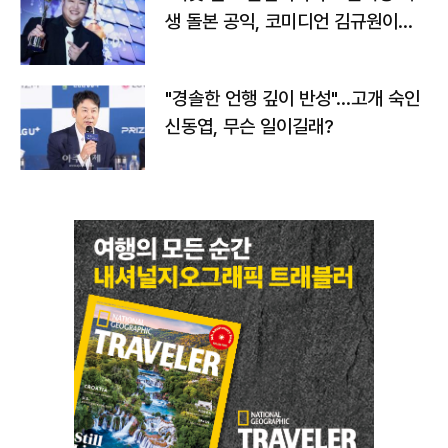
생 돌본 공익, 코미디언 김규원이었
다
"경솔한 언행 깊이 반성"…고개 숙인
신동엽, 무슨 일이길래?