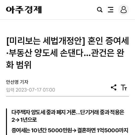
로
아
그
검
전
주
인
색
체
경
메
제
뉴
[미리보는 세법개정안] 혼인 증여세
·부동산 양도세 손댄다…관건은 완
화 범위
안선영 기자
공
텍
입력 2023-07-17 01:00
유
스
트
크
기
다주택자 양도세 중과 폐지 거론…단기거래 중과 적용은
2→1년으로
증여세는 10년간 5000만원→결혼하면 1억5000까지