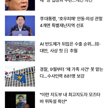
에 "당 입장과 무관…개인 의견"
李대통령, '호우피해' 안동·의성 관할
4개면 특별재난지역 선포
AI 반도체가 뒤집은 수출 순위…韓·
대만, 사상 첫 日 추월
경찰, 9월부터 '제 가족 사건' 못 맡는
다…수사인력 881명 보강
"이란 지도부 내 최고지도자 모즈타
바 위독설 확산"