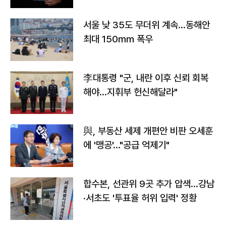
서울 낮 35도 무더위 계속…동해안
최대 150㎜ 폭우
李대통령 "군, 내란 이후 신뢰 회복
해야…지휘부 헌신해달라"
與, 부동산 세제 개편안 비판 오세훈
에 '맹공'…"공급 억제기"
합수본, 선관위 9곳 추가 압색…강남
·서초도 '투표율 허위 입력' 정황