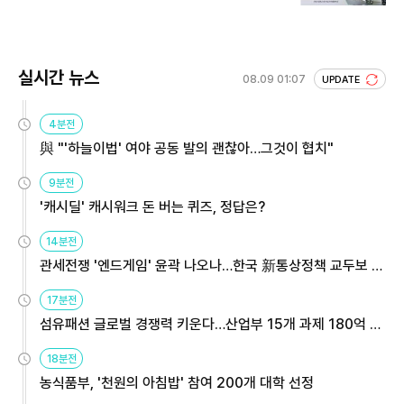
실시간 뉴스
08.09 01:07
UPDATE
4분전
與 "'하늘이법' 여야 공동 발의 괜찮아…그것이 협치"
9분전
'캐시딜' 캐시워크 돈 버는 퀴즈, 정답은?
14분전
관세전쟁 '엔드게임' 윤곽 나오나…한국 新통상정책 교두보 활
용해야
17분전
섬유패션 글로벌 경쟁력 키운다…산업부 15개 과제 180억 지
원
18분전
농식품부, '천원의 아침밥' 참여 200개 대학 선정