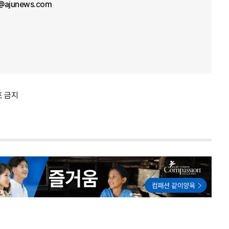
l@ajunews.com
포 금지