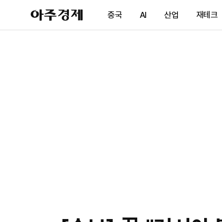
아
중국
AI
산업
재테크
주
경
제