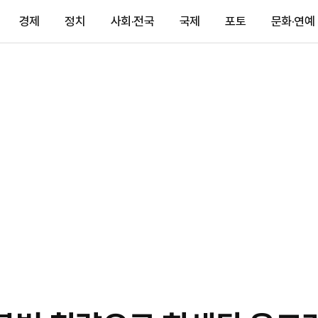
경제
정치
사회·전국
국제
포토
문화·연예