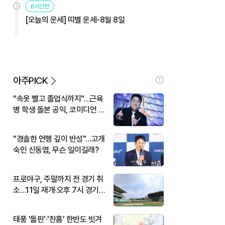
6시간전
[오늘의 운세] 띠별 운세-8월 8일
아주PICK
"속옷 빨고 졸업식까지"…근육
병 학생 돌본 공익, 코미디언 김
규원이었다
"경솔한 언행 깊이 반성"…고개
숙인 신동엽, 무슨 일이길래?
프로야구, 주말까지 전 경기 취
소…11일 재개·오후 7시 경기
시작
태풍 '돌핀'·'찬홈' 한반도 빗겨