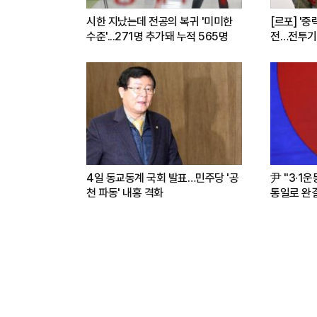
시한 지났는데 전공의 복귀 '미미한
[르포] '중
수준'...271명 추가돼 누적 565명
전…전투기
련(영상)
4일 동교동계 국회 발표…민주당 '공
尹 "3·1
천 파동' 내홍 격화
통일로 완결.
파트너"