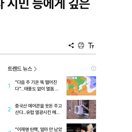
라 시민 등에게 깊은
공
프
텍
유
린
스
트
트
크
기
트렌드 뉴스
"다음 주 기온 뚝 떨어진
1
다"…태풍도 없이 열돔 박
살 낸 '이것'
중국산 에어콘을 웃돈 주고
2
산다...유럽 열광시킨 메이
디
"이재명 탄핵, 얼마 안 남았