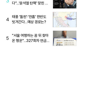
3
다"...'윤석열 탄핵' 맞힌 무
당, '성지글' 등장
태풍 '돌핀'·'찬홈' 한반도
4
빗겨간다…예상 경로는?
"서울 여행하는 꿈 뒤 찾아
5
온 행운"…327회차 연금
복권720+ 당첨번호조회
주목