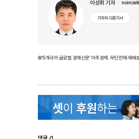
이성휘 기자
noircie
기자의 다른기사
©'5개국어 글로벌 경제신문' 아주경제. 무단전재·재배
댓글
0