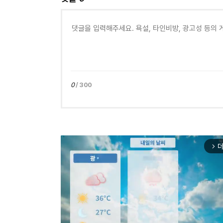
0
/ 300
더
arrow_forward_ios