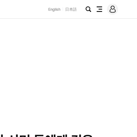
로
English
日本語
그
검
전
인
색
체
메
뉴