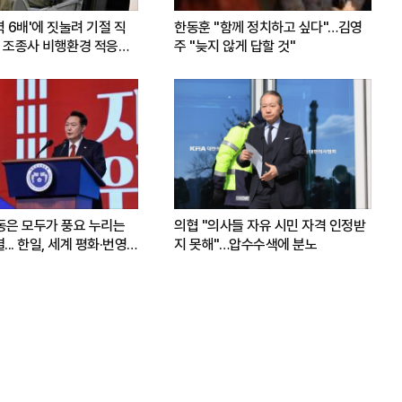
력 6배'에 짓눌려 기절 직
한동훈 "함께 정치하고 싶다"…김영
 조종사 비행환경 적응훈
주 "늦지 않게 답할 것"
운동은 모두가 풍요 누리는
의협 "의사들 자유 시민 자격 인정받
.. 한일, 세계 평화·번영
지 못해"…압수수색에 분노