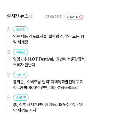
실시간 뉴스
08.08 05:51
UPDATE
46분전
영덕 대표 레포츠시설 '별파랑 집라인' 오는 11
일 재개장
54분전
영양고추 H.O.T Festival, 19년째 서울광장서
소비자 만난다
1시간전
봉화군, 'K-베트남 밸리' 지역특화발전특구 지
정…한·베 800년 인연, 미래 성장동력으로
4시간전
李, 정부 세제개편안에 제동…ISA·주가누르기
안 재검토 지시