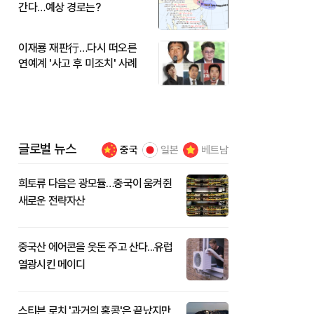
간다…예상 경로는?
이재룡 재판行…다시 떠오른
연예계 '사고 후 미조치' 사례
글로벌 뉴스
중국
일본
베트남
희토류 다음은 광모듈…중국이 움켜쥔
새로운 전략자산
중국산 에어콘을 웃돈 주고 산다...유럽
열광시킨 메이디
스티븐 로치 '과거의 홍콩'은 끝났지만