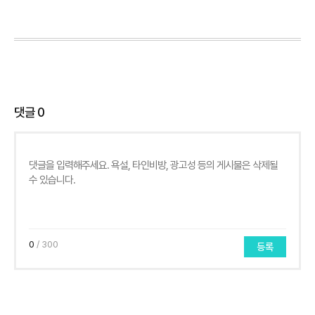
댓글
0
0
/ 300
등록