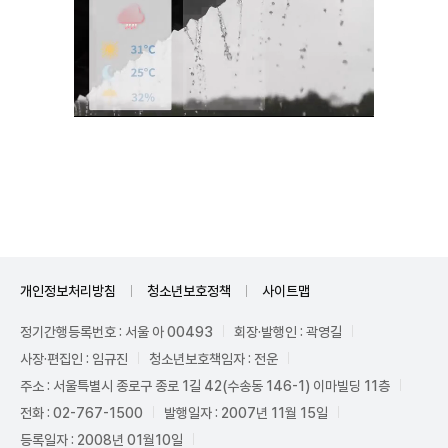
Unmute
개인정보처리방침
청소년보호정책
사이트맵
정기간행등록번호 : 서울 아 00493
회장·발행인 : 곽영길
사장·편집인 : 임규진
청소년보호책임자 : 전운
주소 : 서울특별시 종로구 종로 1길 42(수송동 146-1) 이마빌딩 11층
전화 : 02-767-1500
발행일자 : 2007년 11월 15일
등록일자 : 2008년 01월10일