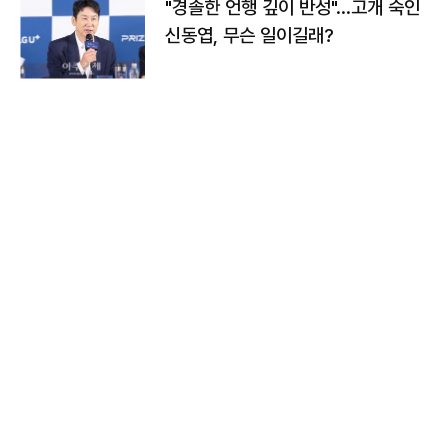
"경솔한 언행 깊이 반성"…고개 숙인
신동엽, 무슨 일이길래?