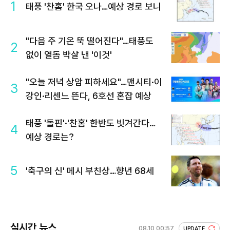
1
태풍 '찬홈' 한국 오나…예상 경로 보니
"다음 주 기온 뚝 떨어진다"…태풍도
2
없이 열돔 박살 낸 '이것'
"오늘 저녁 상암 피하세요"…맨시티·이
3
강인·리센느 뜬다, 6호선 혼잡 예상
태풍 '돌핀'·'찬홈' 한반도 빗겨간다…
4
예상 경로는?
5
'축구의 신' 메시 부친상…향년 68세
실시간 뉴스
08.10 00:57
UPDATE