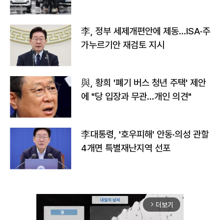
李, 정부 세제개편안에 제동…ISA·주
가누르기안 재검토 지시
與, 황희 '폐기 버스 청년 주택' 제안
에 "당 입장과 무관…개인 의견"
李대통령, '호우피해' 안동·의성 관할
4개면 특별재난지역 선포
더보기
arrow_forward_ios