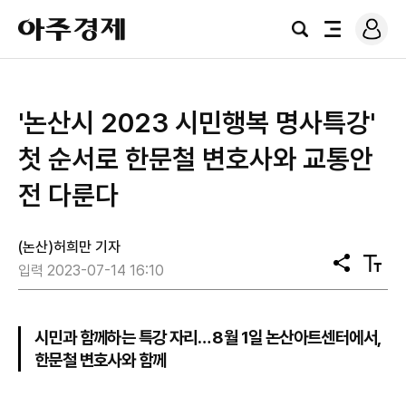
로
아
그
검
전
주
인
색
체
경
메
제
뉴
'논산시 2023 시민행복 명사특강'
첫 순서로 한문철 변호사와 교통안
전 다룬다
(논산)허희만 기자
공
텍
입력 2023-07-14 16:10
유
스
트
크
기
시민과 함께하는 특강 자리… 8월 1일 논산아트센터에서,
한문철 변호사와 함께