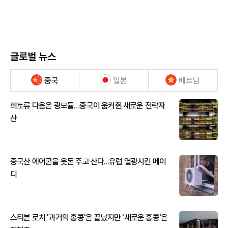
글로벌 뉴스
중국
일본
베트남
희토류 다음은 광모듈…중국이 움켜쥔 새로운 전략자
산
중국산 에어콘을 웃돈 주고 산다...유럽 열광시킨 메이
디
스티븐 로치 '과거의 홍콩'은 끝났지만 '새로운 홍콩'은