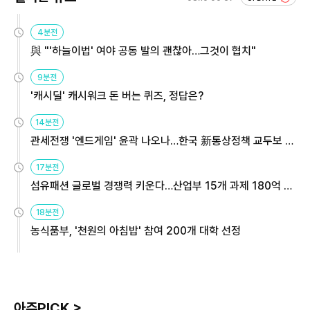
4분전
與 "'하늘이법' 여야 공동 발의 괜찮아…그것이 협치"
9분전
'캐시딜' 캐시워크 돈 버는 퀴즈, 정답은?
14분전
관세전쟁 '엔드게임' 윤곽 나오나…한국 新통상정책 교두보 활
용해야
17분전
섬유패션 글로벌 경쟁력 키운다…산업부 15개 과제 180억 지
원
18분전
농식품부, '천원의 아침밥' 참여 200개 대학 선정
아주PICK >