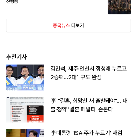
진행중
중국뉴스
더보기
추천기사
김민석, 제주·인천서 정청래 누르고
2승째…2대1 구도 완성
李 "결혼, 희망찬 새 출발돼야"… 대
출·청약 '결혼 페널티' 손본다
李대통령 'ISA·주가 누르기' 재검