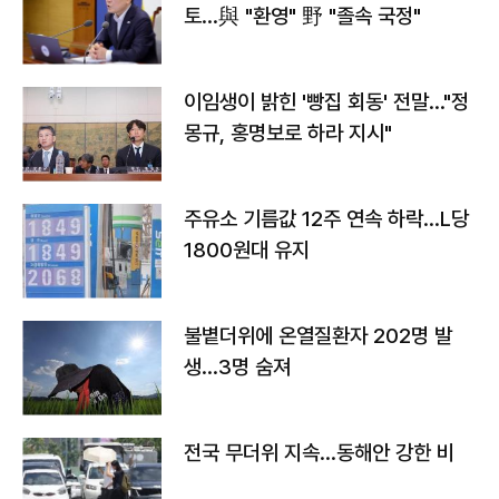
토…與 "환영" 野 "졸속 국정"
이임생이 밝힌 '빵집 회동' 전말…"정
몽규, 홍명보로 하라 지시"
주유소 기름값 12주 연속 하락…L당
1800원대 유지
불볕더위에 온열질환자 202명 발
생…3명 숨져
전국 무더위 지속…동해안 강한 비