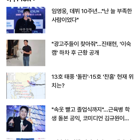
임영웅, 데뷔 10주년…"난 늘 부족한
사람이었다"
"광고주들이 찾아줘"…진태현, '이숙
캠' 하차 후 근황 공개
13호 태풍 '돌핀'·15호 '찬홈' 현재 위
치는?
"속옷 빨고 졸업식까지"…근육병 학
생 돌본 공익, 코미디언 김규원이었
다