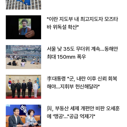
"이란 지도부 내 최고지도자 모즈타
바 위독설 확산"
서울 낮 35도 무더위 계속…동해안
최대 150㎜ 폭우
李대통령 "군, 내란 이후 신뢰 회복
해야…지휘부 헌신해달라"
與, 부동산 세제 개편안 비판 오세훈
에 '맹공'…"공급 억제기"