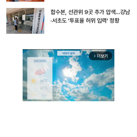
합수본, 선관위 9곳 추가 압색…강남
·서초도 '투표율 허위 입력' 정황
더보기
arrow_forward_ios
Unmute