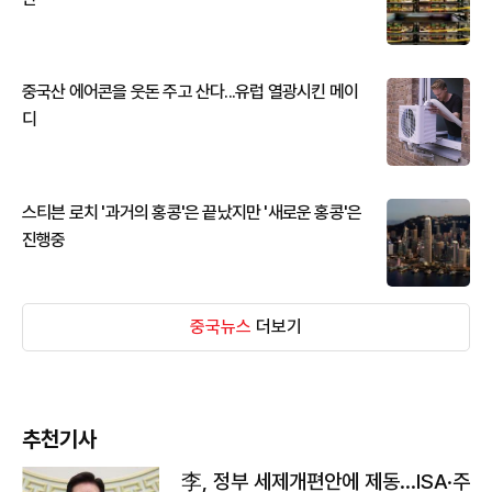
중국산 에어콘을 웃돈 주고 산다...유럽 열광시킨 메이
디
스티븐 로치 '과거의 홍콩'은 끝났지만 '새로운 홍콩'은
진행중
중국뉴스
더보기
추천기사
李, 정부 세제개편안에 제동…ISA·주