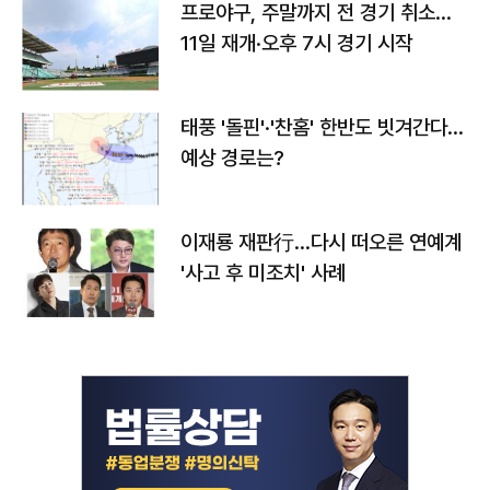
프로야구, 주말까지 전 경기 취소…
11일 재개·오후 7시 경기 시작
태풍 '돌핀'·'찬홈' 한반도 빗겨간다…
예상 경로는?
이재룡 재판行…다시 떠오른 연예계
'사고 후 미조치' 사례