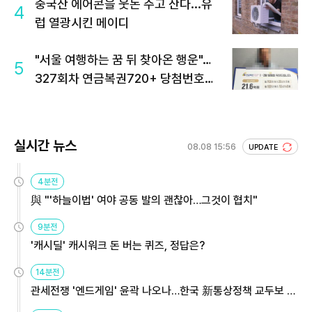
중국산 에어콘을 웃돈 주고 산다...유
4
럽 열광시킨 메이디
"서울 여행하는 꿈 뒤 찾아온 행운"…
5
327회차 연금복권720+ 당첨번호조
회 주목
실시간 뉴스
08.08 15:56
UPDATE
4분전
與 "'하늘이법' 여야 공동 발의 괜찮아…그것이 협치"
9분전
'캐시딜' 캐시워크 돈 버는 퀴즈, 정답은?
14분전
관세전쟁 '엔드게임' 윤곽 나오나…한국 新통상정책 교두보 활
용해야