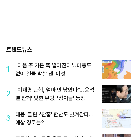
트렌드뉴스
"다음 주 기온 뚝 떨어진다"…태풍도
1
없이 열돔 박살 낸 '이것'
"이재명 탄핵, 얼마 안 남았다"...'윤석
2
열 탄핵' 맞힌 무당, '성지글' 등장
태풍 '돌핀'·'찬홈' 한반도 빗겨간다…
3
예상 경로는?