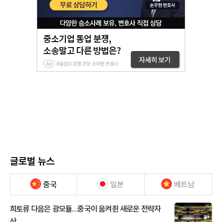
글로벌 뉴스
중국
일본
베트남
희토류 다음은 광모듈…중국이 움켜쥔 새로운 전략자
산