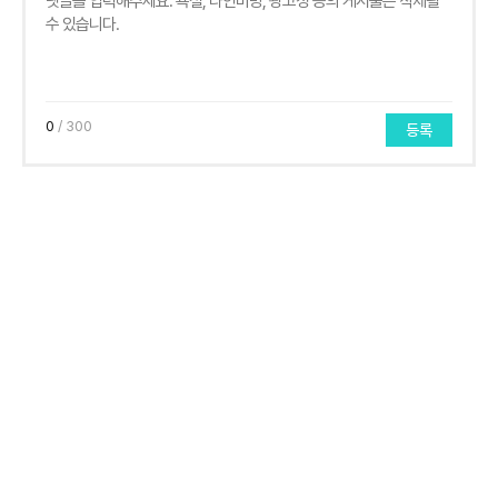
0
/ 300
등록