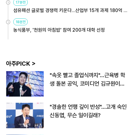
17분전
섬유패션 글로벌 경쟁력 키운다…산업부 15개 과제 180억 지
원
18분전
농식품부, '천원의 아침밥' 참여 200개 대학 선정
아주PICK >
"속옷 빨고 졸업식까지"…근육병 학
생 돌본 공익, 코미디언 김규원이었
다
"경솔한 언행 깊이 반성"…고개 숙인
신동엽, 무슨 일이길래?