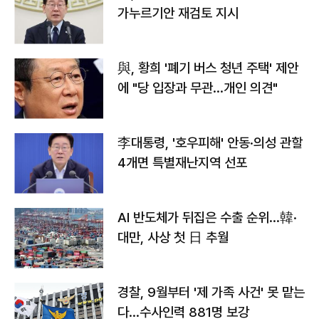
가누르기안 재검토 지시
與, 황희 '폐기 버스 청년 주택' 제안
에 "당 입장과 무관…개인 의견"
李대통령, '호우피해' 안동·의성 관할
4개면 특별재난지역 선포
AI 반도체가 뒤집은 수출 순위…韓·
대만, 사상 첫 日 추월
경찰, 9월부터 '제 가족 사건' 못 맡는
다…수사인력 881명 보강