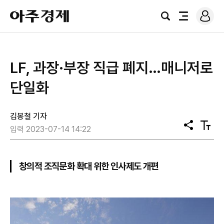
로
아
그
검
전
주
인
색
체
경
메
제
뉴
​LF, 과장·부장 직급 폐지…매니저로
단일화
김봉철 기자
공
텍
입력 2023-07-14 14:22
유
스
트
크
기
창의적 조직문화 확대 위한 인사제도 개편