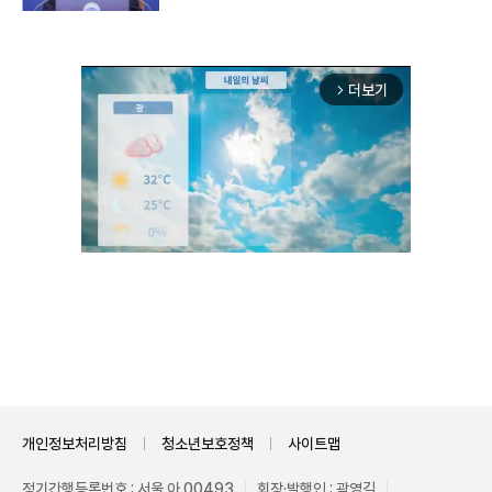
더보기
arrow_forward_ios
Mute
개인정보처리방침
청소년보호정책
사이트맵
정기간행등록번호 : 서울 아 00493
회장·발행인 : 곽영길