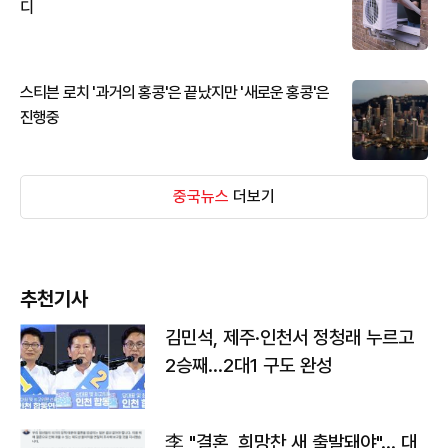
디
스티븐 로치 '과거의 홍콩'은 끝났지만 '새로운 홍콩'은
진행중
중국뉴스
더보기
추천기사
김민석, 제주·인천서 정청래 누르고
2승째…2대1 구도 완성
李 "결혼, 희망찬 새 출발돼야"… 대