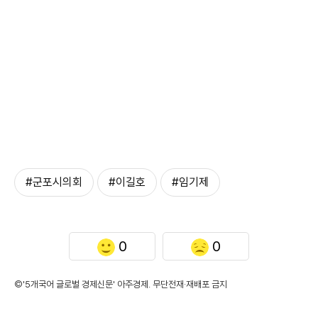
#군포시의회
#이길호
#임기제
0
0
©'5개국어 글로벌 경제신문' 아주경제. 무단전재·재배포 금지