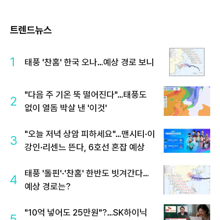
트렌드뉴스
1
태풍 '찬홈' 한국 오나…예상 경로 보니
"다음 주 기온 뚝 떨어진다"…태풍도
2
없이 열돔 박살 낸 '이것'
"오늘 저녁 상암 피하세요"…맨시티·이
3
강인·리센느 뜬다, 6호선 혼잡 예상
태풍 '돌핀'·'찬홈' 한반도 빗겨간다…
4
예상 경로는?
"10억 넣어도 25만원"?…SK하이닉
5