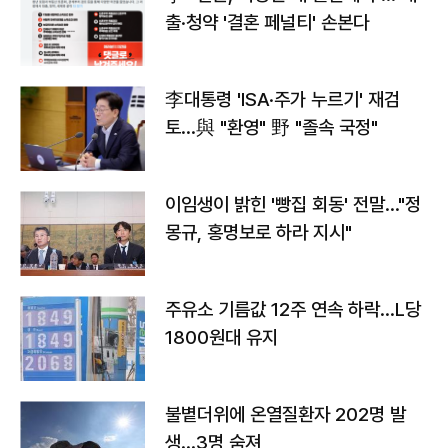
출·청약 '결혼 페널티' 손본다
李대통령 'ISA·주가 누르기' 재검
토…與 "환영" 野 "졸속 국정"
이임생이 밝힌 '빵집 회동' 전말…"정
몽규, 홍명보로 하라 지시"
주유소 기름값 12주 연속 하락…L당
1800원대 유지
불볕더위에 온열질환자 202명 발
생…3명 숨져