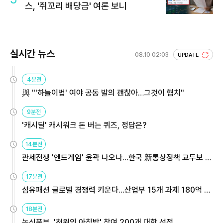
스, '쥐꼬리 배당금' 여론 보니
실시간 뉴스
08.10 02:03
UPDATE
4분전
與 "'하늘이법' 여야 공동 발의 괜찮아…그것이 협치"
9분전
'캐시딜' 캐시워크 돈 버는 퀴즈, 정답은?
14분전
관세전쟁 '엔드게임' 윤곽 나오나…한국 新통상정책 교두보 활
용해야
17분전
섬유패션 글로벌 경쟁력 키운다…산업부 15개 과제 180억 지
원
18분전
농식품부, '천원의 아침밥' 참여 200개 대학 선정