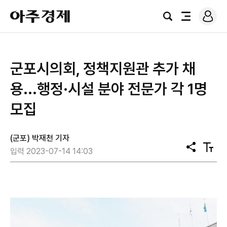
로
아
그
검
전
주
인
색
체
경
메
제
뉴
군포시의회, 정책지원관 추가 채
용...행정·시설 분야 전문가 각 1명
모집
(군포) 박재천 기자
공
텍
입력 2023-07-14 14:03
유
스
트
크
기