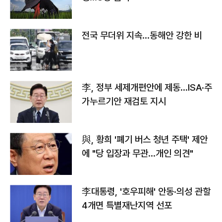
전국 무더위 지속…동해안 강한 비
李, 정부 세제개편안에 제동…ISA·주
가누르기안 재검토 지시
與, 황희 '폐기 버스 청년 주택' 제안
에 "당 입장과 무관…개인 의견"
李대통령, '호우피해' 안동·의성 관할
4개면 특별재난지역 선포