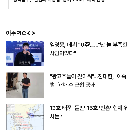
아주PICK >
임영웅, 데뷔 10주년…"난 늘 부족한
사람이었다"
"광고주들이 찾아줘"…진태현, '이숙
캠' 하차 후 근황 공개
13호 태풍 '돌핀'·15호 '찬홈' 현재 위
치는?