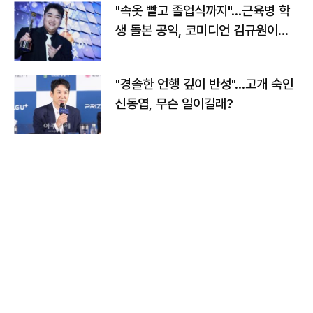
"속옷 빨고 졸업식까지"…근육병 학
생 돌본 공익, 코미디언 김규원이었
다
"경솔한 언행 깊이 반성"…고개 숙인
신동엽, 무슨 일이길래?