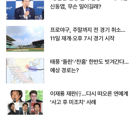
신동엽, 무슨 일이길래?
프로야구, 주말까지 전 경기 취소…
11일 재개·오후 7시 경기 시작
태풍 '돌핀'·'찬홈' 한반도 빗겨간다…
예상 경로는?
이재룡 재판行…다시 떠오른 연예계
'사고 후 미조치' 사례