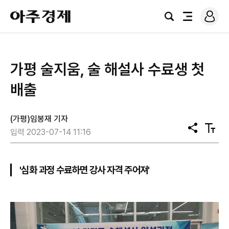
로
아
그
검
전
주
인
색
체
경
메
제
뉴
가평 술지움, 술 해설사 수료생 첫
배출
(가평)임봉재 기자
공
텍
입력 2023-07-14 11:16
유
스
트
크
기
'심화 과정 수료하면 강사 자격 주어져'