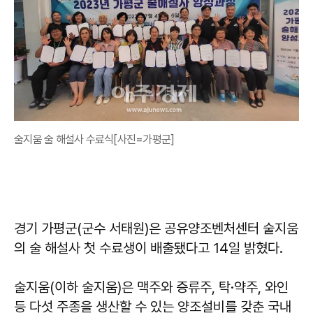
술지움 술 해설사 수료식[사진=가평군]
경기 가평군(군수 서태원)은 공유양조벤처센터 술지움
의 술 해설사 첫 수료생이 배출됐다고 14일 밝혔다.
술지움(이하 술지움)은 맥주와 증류주, 탁·약주, 와인
등 다섯 주종을 생산할 수 있는 양조설비를 갖춘 국내