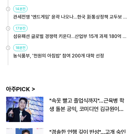
14분전
관세전쟁 '엔드게임' 윤곽 나오나…한국 新통상정책 교두보 활
용해야
17분전
섬유패션 글로벌 경쟁력 키운다…산업부 15개 과제 180억 지
원
18분전
농식품부, '천원의 아침밥' 참여 200개 대학 선정
아주PICK >
"속옷 빨고 졸업식까지"…근육병 학
생 돌본 공익, 코미디언 김규원이었
다
"경솔한 언행 깊이 반성"…고개 숙인