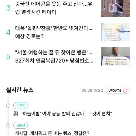
중국산 에어콘을 웃돈 주고 산다...유
3
럽 열광시킨 메이디
태풍 '돌핀'·'찬홈' 한반도 빗겨간다…
4
예상 경로는?
"서울 여행하는 꿈 뒤 찾아온 행운"…
5
327회차 연금복권720+ 당첨번호조
회 주목
실시간 뉴스
08.08 15:22
UPDATE
4분전
與 "'하늘이법' 여야 공동 발의 괜찮아…그것이 협치"
9분전
'캐시딜' 캐시워크 돈 버는 퀴즈, 정답은?