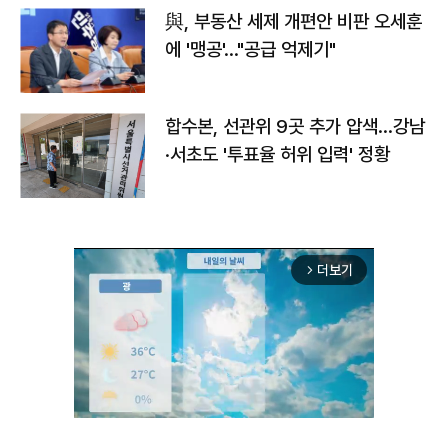
與, 부동산 세제 개편안 비판 오세훈
에 '맹공'…"공급 억제기"
합수본, 선관위 9곳 추가 압색…강남
·서초도 '투표율 허위 입력' 정황
더보기
arrow_forward_ios