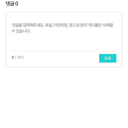
댓글
0
0
/ 300
등록