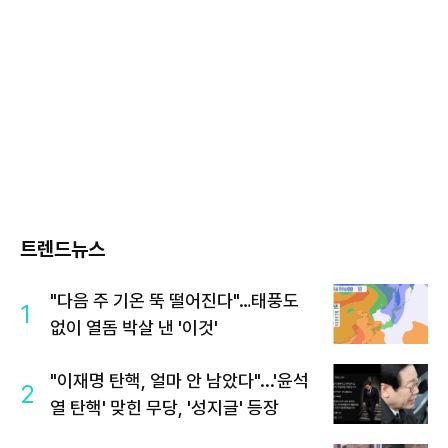
트렌드뉴스
"다음 주 기온 뚝 떨어진다"…태풍도
1
없이 열돔 박살 낸 '이것'
"이재명 탄핵, 얼마 안 남았다"...'윤석
2
열 탄핵' 맞힌 무당, '성지글' 등장