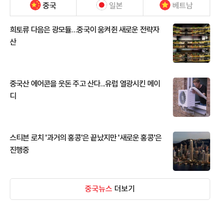
중국
일본
베트남
희토류 다음은 광모듈…중국이 움켜쥔 새로운 전략자
산
중국산 에어콘을 웃돈 주고 산다...유럽 열광시킨 메이
디
스티븐 로치 '과거의 홍콩'은 끝났지만 '새로운 홍콩'은
진행중
중국뉴스
더보기