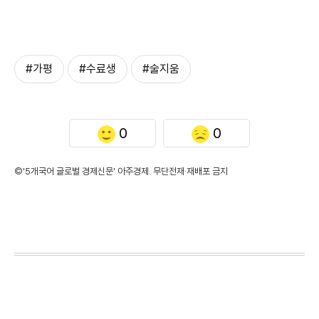
#가평
#수료생
#술지움
0
0
©'5개국어 글로벌 경제신문' 아주경제. 무단전재·재배포 금지