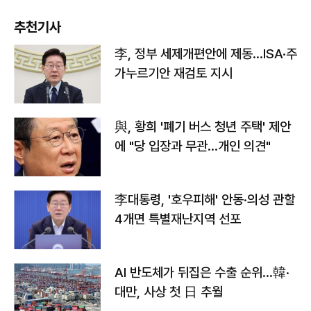
추천기사
李, 정부 세제개편안에 제동…ISA·주
가누르기안 재검토 지시
與, 황희 '폐기 버스 청년 주택' 제안
에 "당 입장과 무관…개인 의견"
李대통령, '호우피해' 안동·의성 관할
4개면 특별재난지역 선포
AI 반도체가 뒤집은 수출 순위…韓·
대만, 사상 첫 日 추월