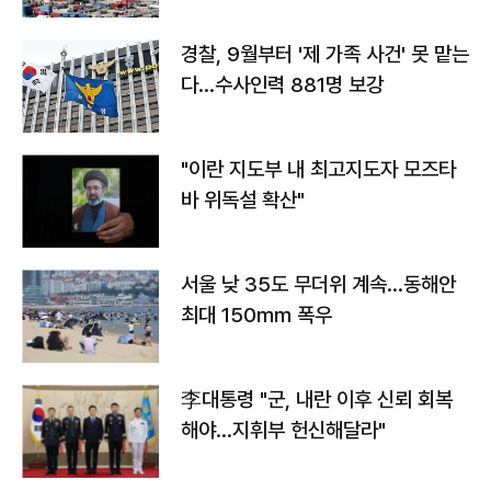
경찰, 9월부터 '제 가족 사건' 못 맡는
다…수사인력 881명 보강
"이란 지도부 내 최고지도자 모즈타
바 위독설 확산"
서울 낮 35도 무더위 계속…동해안
최대 150㎜ 폭우
李대통령 "군, 내란 이후 신뢰 회복
해야…지휘부 헌신해달라"