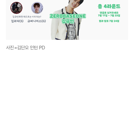
사진=김단오 인턴 PD