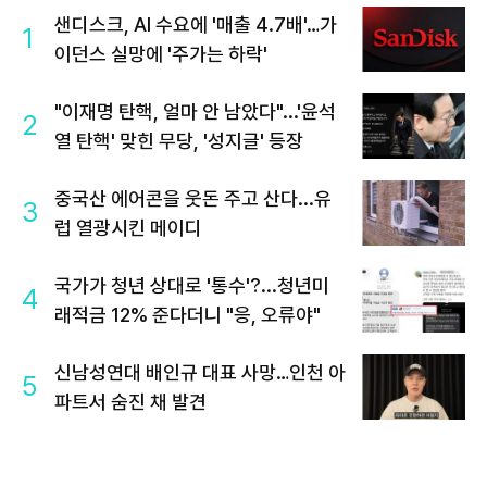
샌디스크, AI 수요에 '매출 4.7배'…가
1
이던스 실망에 '주가는 하락'
"이재명 탄핵, 얼마 안 남았다"...'윤석
2
열 탄핵' 맞힌 무당, '성지글' 등장
중국산 에어콘을 웃돈 주고 산다...유
3
럽 열광시킨 메이디
국가가 청년 상대로 '통수'?...청년미
4
래적금 12% 준다더니 "응, 오류야"
신남성연대 배인규 대표 사망…인천 아
5
파트서 숨진 채 발견