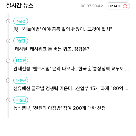
실시간 뉴스
08.07 03:42
UPDATE
4분전
與 "'하늘이법' 여야 공동 발의 괜찮아…그것이 협치"
9분전
'캐시딜' 캐시워크 돈 버는 퀴즈, 정답은?
14분전
관세전쟁 '엔드게임' 윤곽 나오나…한국 新통상정책 교두보 활
용해야
17분전
섬유패션 글로벌 경쟁력 키운다…산업부 15개 과제 180억 지
원
18분전
농식품부, '천원의 아침밥' 참여 200개 대학 선정