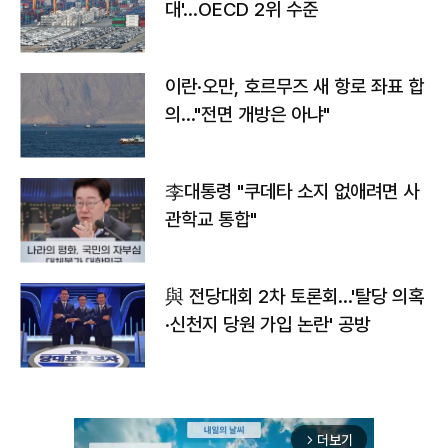
대'…OECD 2위 수준
이란·오만, 호르무즈 새 항로 좌표 합
의…"전면 개방은 아냐"
李대통령 "쿠데타 소지 없애려면 사
관학교 통합"
與 전당대회 2차 토론회…'탈당 의혹
·신천지 당원 가입 논란' 공방
더보기
arrow_forward_ios