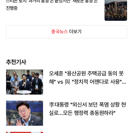
스티븐 로치 '과거의 홍콩'은 끝났지만 '새로운 홍콩'은
진행중
중국뉴스
더보기
추천기사
오세훈 "용산공원 주택공급 동의 못
해" vs 與 "정치적 어젠다로 사용"
맞불
李대통령 "외신서 보던 폭염 상황 현
실로…모든 행정력 총동원하라"