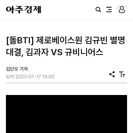
로
아
그
검
전
주
인
색
체
경
메
제
뉴
[돌BTI] 제로베이스원 김규빈 별명
대결, 김과자 VS 규비니어스
김단오 기자
공
텍
입력 2023-07-17 19:00
유
스
트
크
기