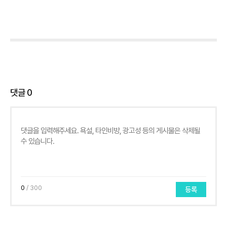
댓글
0
0
/ 300
등록