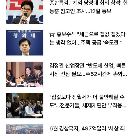
종합특검, '계엄 당정대 회의 참석' 한
동훈 참고인 조사...12일 통보
靑 홍보수석 "세금으로 집값 잡겠다
는 생각 없어…주택 공급 '속도전'"
김정관 산업장관 "반도체 산업, 빠른
시장 선점 필요…주52시간제 손봐
야"
"집값보다 전월세가 더 불안해질 수
도"…전문가들, 세제개편안 부작용
우려
6월 경상흑자, 497억달러 '사상 최