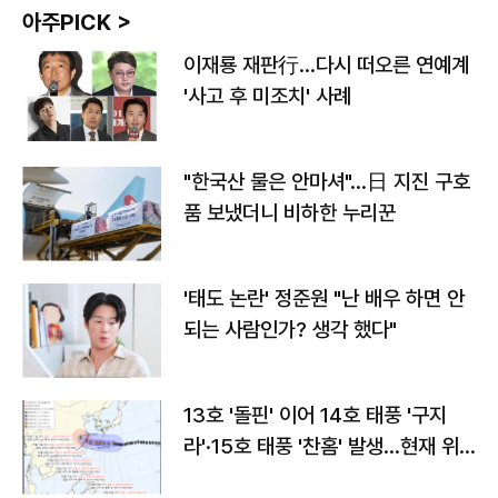
아주PICK >
이재룡 재판行…다시 떠오른 연예계
'사고 후 미조치' 사례
"한국산 물은 안마셔"…日 지진 구호
품 보냈더니 비하한 누리꾼
'태도 논란' 정준원 "난 배우 하면 안
되는 사람인가? 생각 했다"
13호 '돌핀' 이어 14호 태풍 '구지
라'·15호 태풍 '찬홈' 발생…현재 위
치와 이동경로는?