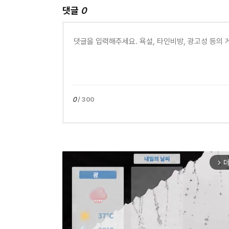
댓글
0
0
/ 300
더
arrow_forward_ios