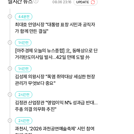
실시간 뉴스
08.06 23:16
UPDATE
44분전
최대호 안양시장 "대통령 표창 시민과 공직자
가 함께 만든 결실"
1시간전
[아주경제 오늘의 뉴스종합] 北, 동해상으로 단
거리탄도미사일 발사…42일 만에 도발 外
1시간전
김성제 의왕시장 "폭염 취약대상 세심한 현장
관리가 무엇보다 중요"
2시간전
김정관 산업장관 "영업이익 N% 성과급 반대…
주총 의결 의무화 추진"
2시간전
과천시, '2026 과천공연예술축제' 시민 참여