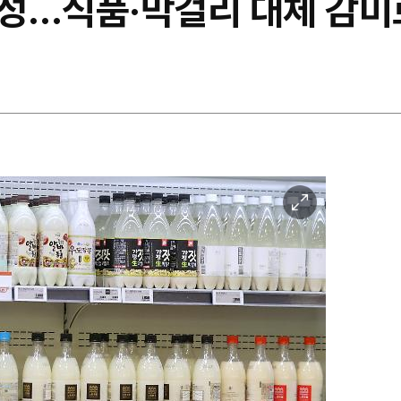
능성…식품·막걸리 대체 감미
이
미
지
확
대