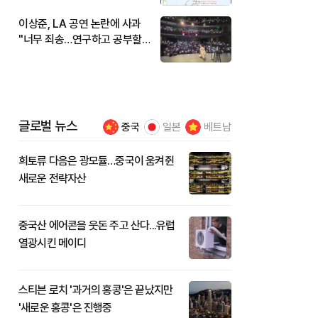
이상준, LA 공연 논란에 사과
"너무 죄송…연구하고 공부할
것"
글로벌 뉴스
중국
일본
베트남
희토류 다음은 광모듈…중국이 움켜쥔
새로운 전략자산
중국산 에어콘을 웃돈 주고 산다...유럽
열광시킨 메이디
스티븐 로치 '과거의 홍콩'은 끝났지만
'새로운 홍콩'은 진행중