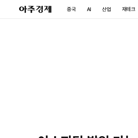
아
중국
AI
산업
재테크
주
경
제