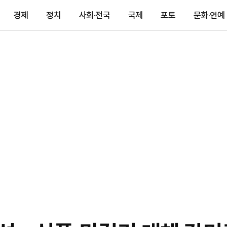
경제
정치
사회·전국
국제
포토
문화·연예