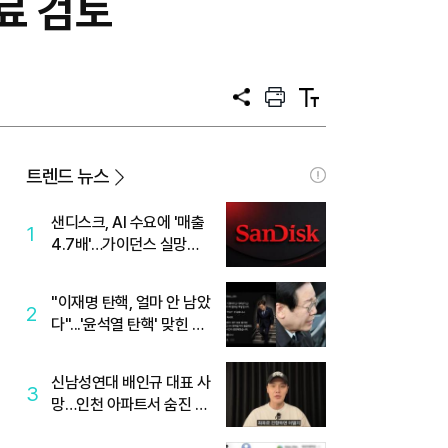
료 검토
공
프
텍
유
린
스
트
트
크
기
트렌드 뉴스
샌디스크, AI 수요에 '매출
1
4.7배'…가이던스 실망에
'주가는 하락'
"이재명 탄핵, 얼마 안 남았
2
다"...'윤석열 탄핵' 맞힌 무
당, '성지글' 등장
신남성연대 배인규 대표 사
3
망…인천 아파트서 숨진 채
발견