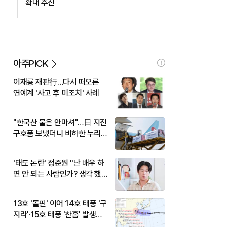
확대 추진
아주PICK
이재룡 재판行…다시 떠오른
연예계 '사고 후 미조치' 사례
"한국산 물은 안마셔"…日 지진
구호품 보냈더니 비하한 누리
꾼
'태도 논란' 정준원 "난 배우 하
면 안 되는 사람인가? 생각 했
다"
13호 '돌핀' 이어 14호 태풍 '구
지라'·15호 태풍 '찬홈' 발생…
현재 위치와 이동경로는?