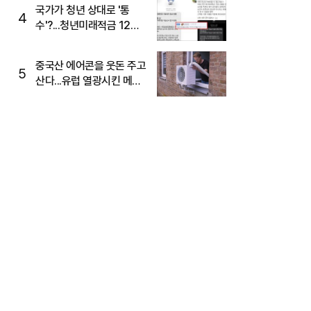
국가가 청년 상대로 '통
4
수'?...청년미래적금 12%
준다더니 "응, 오류야"
중국산 에어콘을 웃돈 주고
5
산다...유럽 열광시킨 메이
디