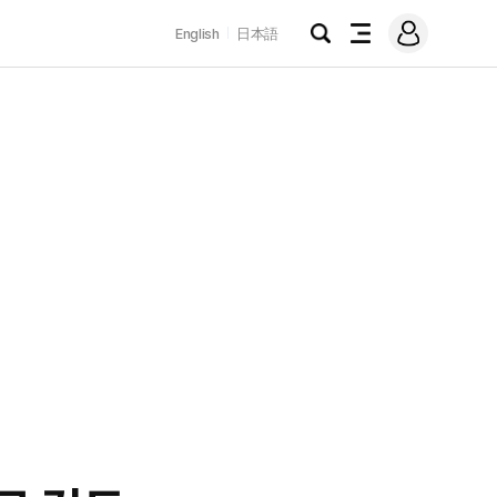
로
English
日本語
그
검
전
인
색
체
메
뉴