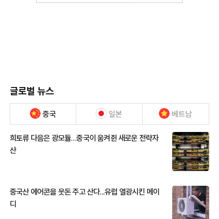
글로벌 뉴스
중국
일본
베트남
희토류 다음은 광모듈…중국이 움켜쥔 새로운 전략자
산
중국산 에어콘을 웃돈 주고 산다...유럽 열광시킨 메이
디