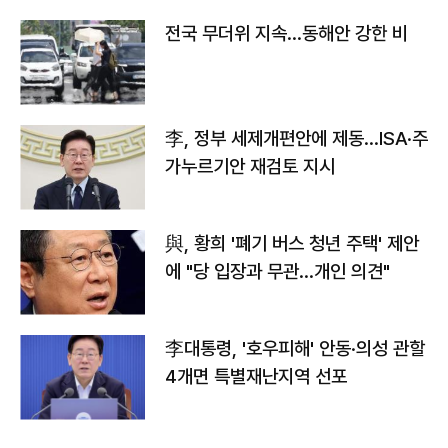
전국 무더위 지속…동해안 강한 비
李, 정부 세제개편안에 제동…ISA·주
가누르기안 재검토 지시
與, 황희 '폐기 버스 청년 주택' 제안
에 "당 입장과 무관…개인 의견"
李대통령, '호우피해' 안동·의성 관할
4개면 특별재난지역 선포