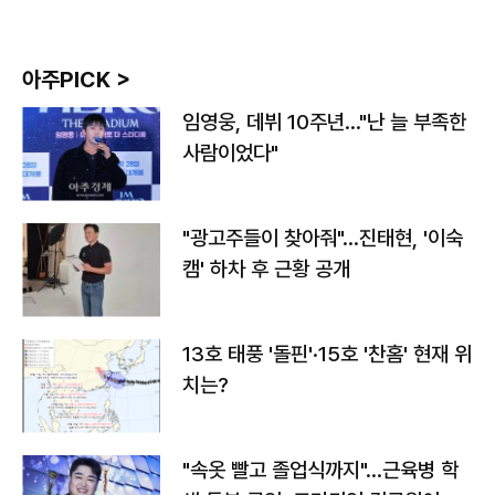
아주PICK >
임영웅, 데뷔 10주년…"난 늘 부족한
사람이었다"
"광고주들이 찾아줘"…진태현, '이숙
캠' 하차 후 근황 공개
13호 태풍 '돌핀'·15호 '찬홈' 현재 위
치는?
"속옷 빨고 졸업식까지"…근육병 학