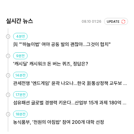
실시간 뉴스
08.10 01:26
UPDATE
4분전
與 "'하늘이법' 여야 공동 발의 괜찮아…그것이 협치"
9분전
'캐시딜' 캐시워크 돈 버는 퀴즈, 정답은?
14분전
관세전쟁 '엔드게임' 윤곽 나오나…한국 新통상정책 교두보 활
용해야
17분전
섬유패션 글로벌 경쟁력 키운다…산업부 15개 과제 180억 지
원
18분전
농식품부, '천원의 아침밥' 참여 200개 대학 선정