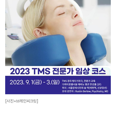
[사진=브레인씨크릿]