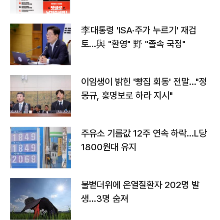
李대통령 'ISA·주가 누르기' 재검
토…與 "환영" 野 "졸속 국정"
이임생이 밝힌 '빵집 회동' 전말…"정
몽규, 홍명보로 하라 지시"
주유소 기름값 12주 연속 하락…L당
1800원대 유지
불볕더위에 온열질환자 202명 발
생…3명 숨져