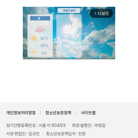
더보기
arrow_forward_ios
Mute
개인정보처리방침
청소년보호정책
사이트맵
정기간행등록번호 : 서울 아 00493
회장·발행인 : 곽영길
사장·편집인 : 임규진
청소년보호책임자 : 전운