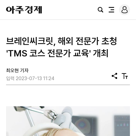
로
아
그
검
전
주
인
색
체
경
메
제
뉴
브레인씨크릿, 해외 전문가 초청
'TMS 코스 전문가 교육' 개최
최오현 기자
공
텍
입력 2023-07-13 11:24
유
스
트
크
기