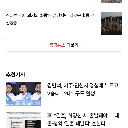
스티븐 로치 '과거의 홍콩'은 끝났지만 '새로운 홍콩'은
진행중
중국뉴스
더보기
추천기사
김민석, 제주·인천서 정청래 누르고
2승째…2대1 구도 완성
李 "결혼, 희망찬 새 출발돼야"… 대
출·청약 '결혼 페널티' 손본다