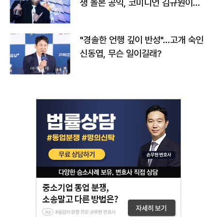
생 돌본 공익, 코미디언 김규원이었
다
"경솔한 언행 깊이 반성"…고개 숙인
신동엽, 무슨 일이길래?