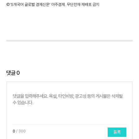
©'5개국어 글로벌 경제신문' 아주경제. 무단전재·재배포 금지
댓글
0
0
/ 300
등록