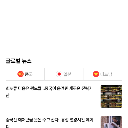
글로벌 뉴스
중국
일본
베트남
희토류 다음은 광모듈…중국이 움켜쥔 새로운 전략자
산
중국산 에어콘을 웃돈 주고 산다...유럽 열광시킨 메이
디