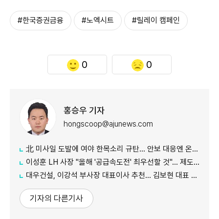
#한국증권금융
#노엑시트
#릴레이 캠페인
0
0
홍승우 기자
hongscoop@ajunews.com
北 미사일 도발에 여야 한목소리 규탄… 안보 대응엔 온도차
이성훈 LH 사장 "올해 '공급속도전' 최우선할 것"… 제도 개선·직원 참여 독려
대우건설, 이강석 부사장 대표이사 추천… 김보현 대표 용퇴
기자의 다른기사