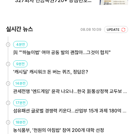
327회차 연금복권720+ 당첨번호조
회 주목
실시간 뉴스
08.08 10:09
UPDATE
4분전
與 "'하늘이법' 여야 공동 발의 괜찮아…그것이 협치"
9분전
'캐시딜' 캐시워크 돈 버는 퀴즈, 정답은?
14분전
관세전쟁 '엔드게임' 윤곽 나오나…한국 新통상정책 교두보 활
용해야
17분전
섬유패션 글로벌 경쟁력 키운다…산업부 15개 과제 180억 지
원
18분전
농식품부, '천원의 아침밥' 참여 200개 대학 선정