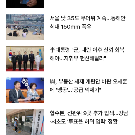
서울 낮 35도 무더위 계속…동해안
최대 150㎜ 폭우
李대통령 "군, 내란 이후 신뢰 회복
해야…지휘부 헌신해달라"
與, 부동산 세제 개편안 비판 오세훈
에 '맹공'…"공급 억제기"
합수본, 선관위 9곳 추가 압색…강남
·서초도 '투표율 허위 입력' 정황