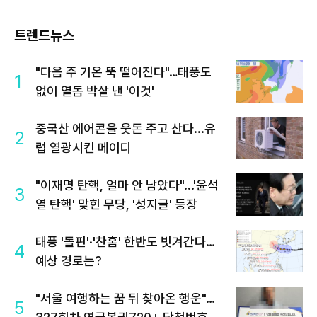
트렌드뉴스
"다음 주 기온 뚝 떨어진다"…태풍도
1
없이 열돔 박살 낸 '이것'
중국산 에어콘을 웃돈 주고 산다...유
2
럽 열광시킨 메이디
"이재명 탄핵, 얼마 안 남았다"...'윤석
3
열 탄핵' 맞힌 무당, '성지글' 등장
태풍 '돌핀'·'찬홈' 한반도 빗겨간다…
4
예상 경로는?
"서울 여행하는 꿈 뒤 찾아온 행운"…
5