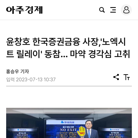
로
아
그
검
전
주
인
색
체
경
메
제
뉴
윤창호 한국증권금융 사장,'노엑시
트 릴레이' 동참… 마약 경각심 고취
홍승우 기자
공
텍
입력 2023-07-13 10:37
유
스
트
크
기