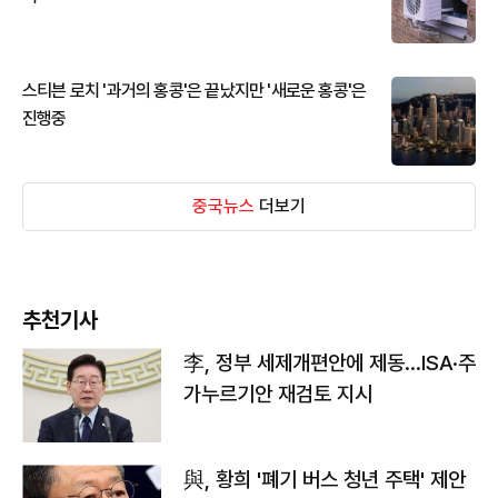
스티븐 로치 '과거의 홍콩'은 끝났지만 '새로운 홍콩'은
진행중
중국뉴스
더보기
추천기사
李, 정부 세제개편안에 제동…ISA·주
가누르기안 재검토 지시
與, 황희 '폐기 버스 청년 주택' 제안