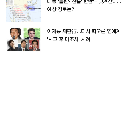
태풍 '돌핀'·'찬홈' 한반도 빗겨간다…
예상 경로는?
이재룡 재판行…다시 떠오른 연예계
'사고 후 미조치' 사례