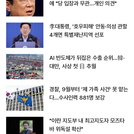
에 "당 입장과 무관…개인 의견"
李대통령, '호우피해' 안동·의성 관할
4개면 특별재난지역 선포
AI 반도체가 뒤집은 수출 순위…韓·
대만, 사상 첫 日 추월
경찰, 9월부터 '제 가족 사건' 못 맡는
다…수사인력 881명 보강
"이란 지도부 내 최고지도자 모즈타
바 위독설 확산"