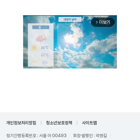
더보기
arrow_forward_ios
Unmute
개인정보처리방침
청소년보호정책
사이트맵
정기간행등록번호 : 서울 아 00493
회장·발행인 : 곽영길