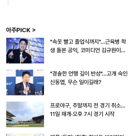
아주PICK >
"속옷 빨고 졸업식까지"…근육병 학
생 돌본 공익, 코미디언 김규원이었
다
"경솔한 언행 깊이 반성"…고개 숙인
신동엽, 무슨 일이길래?
프로야구, 주말까지 전 경기 취소…
11일 재개·오후 7시 경기 시작