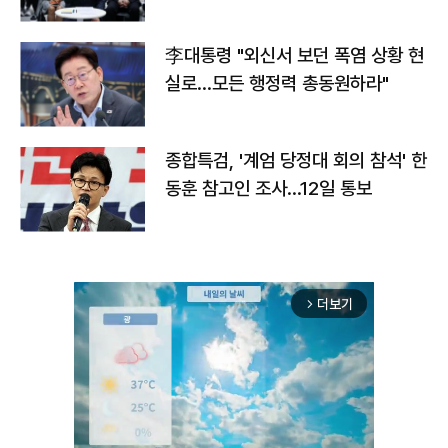
맞불
李대통령 "외신서 보던 폭염 상황 현
실로…모든 행정력 총동원하라"
종합특검, '계엄 당정대 회의 참석' 한
동훈 참고인 조사...12일 통보
더보기
arrow_forward_ios