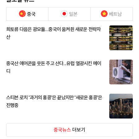
중국
일본
베트남
희토류 다음은 광모듈…중국이 움켜쥔 새로운 전략자
산
중국산 에어콘을 웃돈 주고 산다...유럽 열광시킨 메이
디
스티븐 로치 '과거의 홍콩'은 끝났지만 '새로운 홍콩'은
진행중
중국뉴스
더보기