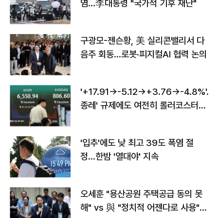
염…李대통령 "국가적 기후 재난"
구광모-젠슨황, 美 실리콘밸리서 다
음주 회동…로봇·피지컬AI 협력 논의
'+17.91→-5.12→+3.76→-4.8%'…'
종레' 규제에도 여전히 롤러코스터
타는 코스피
'입추'에도 낮 최고 39도 폭염 절
정…한밤 '열대야' 지속
오세훈 "용산공원 주택공급 동의 못
해" vs 與 "정치적 어젠다로 사용"