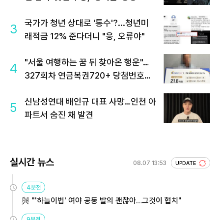
국가가 청년 상대로 '통수'?...청년미
3
래적금 12% 준다더니 "응, 오류야"
"서울 여행하는 꿈 뒤 찾아온 행운"…
4
327회차 연금복권720+ 당첨번호조
회 주목
신남성연대 배인규 대표 사망…인천 아
5
파트서 숨진 채 발견
실시간 뉴스
08.07 13:53
UPDATE
4분전
與 "'하늘이법' 여야 공동 발의 괜찮아…그것이 협치"
9분전