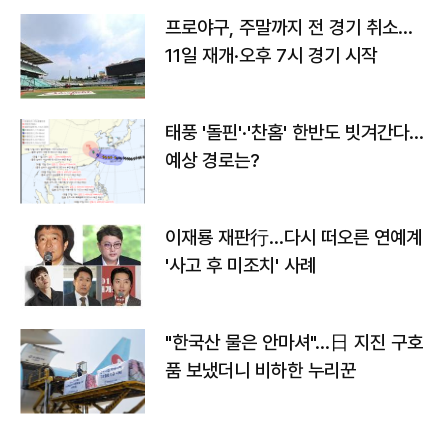
프로야구, 주말까지 전 경기 취소…
11일 재개·오후 7시 경기 시작
태풍 '돌핀'·'찬홈' 한반도 빗겨간다…
예상 경로는?
이재룡 재판行…다시 떠오른 연예계
'사고 후 미조치' 사례
"한국산 물은 안마셔"…日 지진 구호
품 보냈더니 비하한 누리꾼