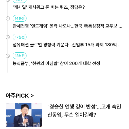
'캐시딜' 캐시워크 돈 버는 퀴즈, 정답은?
14분전
관세전쟁 '엔드게임' 윤곽 나오나…한국 新통상정책 교두보 활
용해야
17분전
섬유패션 글로벌 경쟁력 키운다…산업부 15개 과제 180억 지
원
18분전
농식품부, '천원의 아침밥' 참여 200개 대학 선정
아주PICK >
"경솔한 언행 깊이 반성"…고개 숙인
신동엽, 무슨 일이길래?