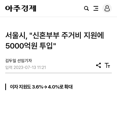
로
아
그
검
전
주
인
색
체
경
메
제
뉴
서울시, "신혼부부 주거비 지원에
5000억원 투입"
김두일 선임기자
공
텍
입력 2023-07-13 11:21
유
스
트
크
기
이자 지원도 3.6%→4.0%로 확대