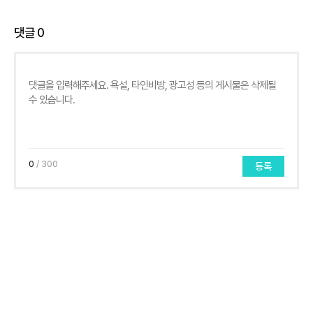
댓글
0
0
/ 300
등록