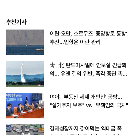
추천기사
이란·오만, 호르무즈 '중앙항로 통항'
추진…입항은 이란 관리
靑, 北 탄도미사일에 안보실 긴급회
의…"유엔 결의 위반, 즉각 중단 촉
구"
여야, '부동산 세제 개편안' 공방…
"실거주자 보호" vs "무책임의 극치"
경제성장까지 갉아먹는 역대급 폭