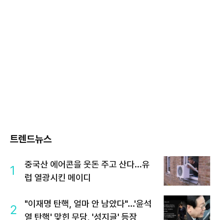
트렌드뉴스
중국산 에어콘을 웃돈 주고 산다...유
1
럽 열광시킨 메이디
"이재명 탄핵, 얼마 안 남았다"...'윤석
2
열 탄핵' 맞힌 무당, '성지글' 등장