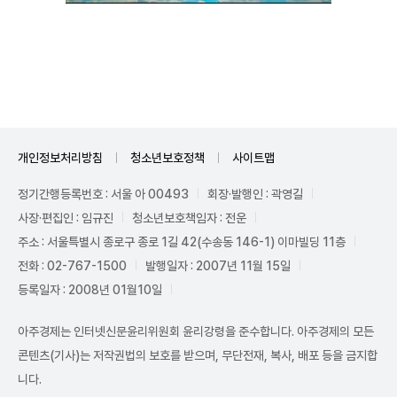
Unmute
개인정보처리방침
청소년보호정책
사이트맵
정기간행등록번호 : 서울 아 00493
회장·발행인 : 곽영길
사장·편집인 : 임규진
청소년보호책임자 : 전운
주소 : 서울특별시 종로구 종로 1길 42(수송동 146-1) 이마빌딩 11층
전화 : 02-767-1500
발행일자 : 2007년 11월 15일
등록일자 : 2008년 01월10일
아주경제는 인터넷신문윤리위원회 윤리강령을 준수합니다. 아주경제의 모든
콘텐츠(기사)는 저작권법의 보호를 받으며, 무단전재, 복사, 배포 등을 금지합
니다.