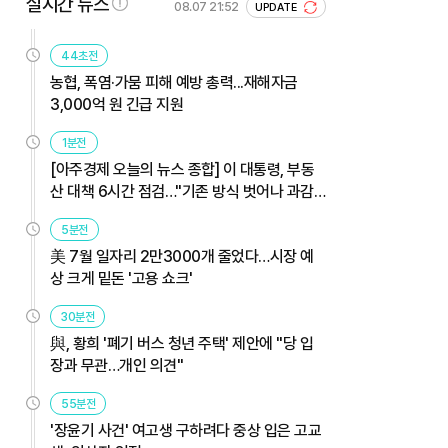
실시간 뉴스
08.07 21:52
UPDATE
44초전
농협, 폭염·가뭄 피해 예방 총력...재해자금
3,000억 원 긴급 지원
1분전
[아주경제 오늘의 뉴스 종합] 이 대통령, 부동
산 대책 6시간 점검…"기존 방식 벗어나 과감
히 실행" 外
5분전
美 7월 일자리 2만3000개 줄었다…시장 예
상 크게 밑돈 '고용 쇼크'
30분전
與, 황희 '폐기 버스 청년 주택' 제안에 "당 입
장과 무관…개인 의견"
55분전
'장윤기 사건' 여고생 구하려다 중상 입은 고교