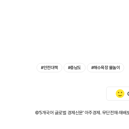
#안전대책
#충남도
#해수욕장 물놀이
©'5개국어 글로벌 경제신문' 아주경제. 무단전재·재배