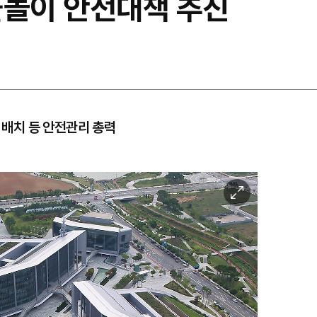
물놀이 안전대책 추진
력 배치 등 안전관리 총력
이
미
지
확
대