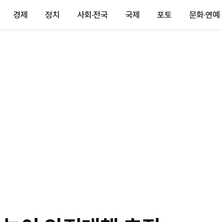
경제
정치
사회·전국
국제
포토
문화·연예