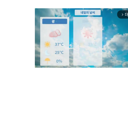
더
arrow_forward_ios
Mut