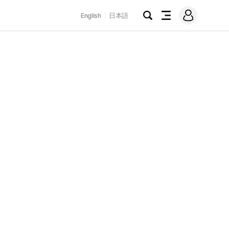
로
English
日本語
그
검
전
인
색
체
메
뉴