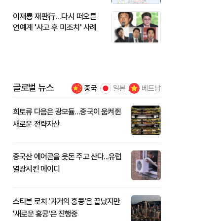
이재룡 재판行…다시 떠오른
연예계 '사고 후 미조치' 사례
글로벌 뉴스
중국
일본
베트남
희토류 다음은 광모듈…중국이 움켜쥔
새로운 전략자산
중국산 에어콘을 웃돈 주고 산다...유럽
열광시킨 메이디
스티븐 로치 '과거의 홍콩'은 끝났지만
'새로운 홍콩'은 진행중