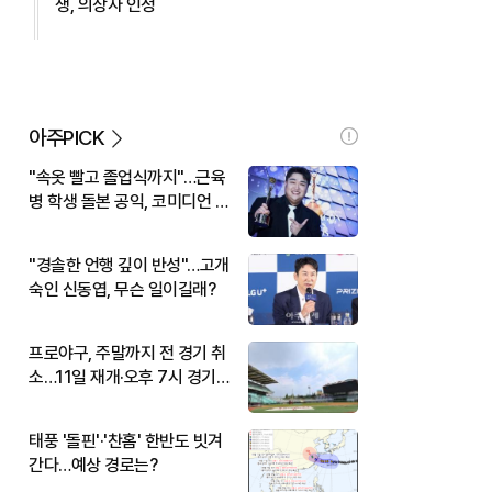
생, 의상자 인정
아주PICK
"속옷 빨고 졸업식까지"…근육
병 학생 돌본 공익, 코미디언 김
규원이었다
"경솔한 언행 깊이 반성"…고개
숙인 신동엽, 무슨 일이길래?
프로야구, 주말까지 전 경기 취
소…11일 재개·오후 7시 경기
시작
태풍 '돌핀'·'찬홈' 한반도 빗겨
간다…예상 경로는?