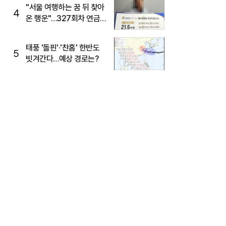
"서울 여행하는 꿈 뒤 찾아
4
온 행운"…327회차 연금
복권720+ 당첨번호조회
주목
태풍 '돌핀'·'찬홈' 한반도
5
빗겨간다…예상 경로는?