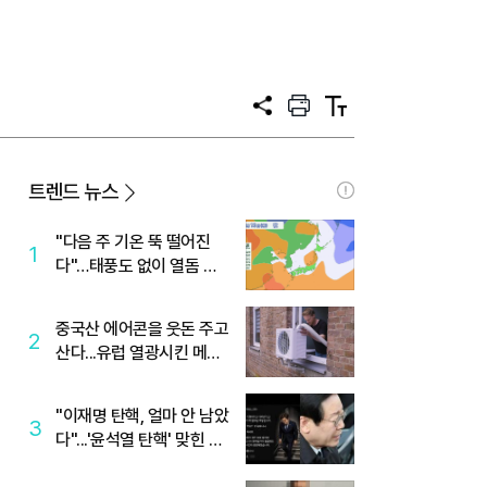
공
프
텍
유
린
스
트
트
크
기
트렌드 뉴스
"다음 주 기온 뚝 떨어진
1
다"…태풍도 없이 열돔 박
살 낸 '이것'
중국산 에어콘을 웃돈 주고
2
산다...유럽 열광시킨 메이
디
"이재명 탄핵, 얼마 안 남았
3
다"...'윤석열 탄핵' 맞힌 무
당, '성지글' 등장