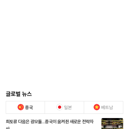
글로벌 뉴스
중국
일본
베트남
희토류 다음은 광모듈…중국이 움켜쥔 새로운 전략자
산