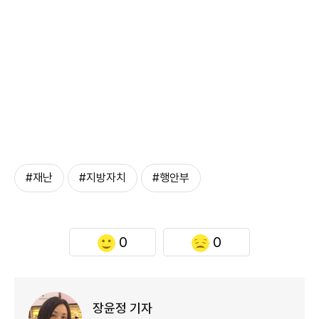
#재난
#지방자치
#행안부
0
0
장윤정 기자