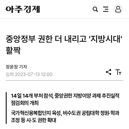
로
아
그
검
전
주
인
색
체
경
메
제
뉴
중앙정부 권한 더 내리고 '지방시대'
활짝
장윤정 기자
공
텍
입력 2023-07-13 12:00
유
스
트
크
기
14일 14개 부처 참석, 중앙권한 지방이양 과제 추진실적
점검회의 개최
국가혁신융복합단지 육성, 비수도권 공립대학 정원‧학과
조정 등 시‧도 권한 확대