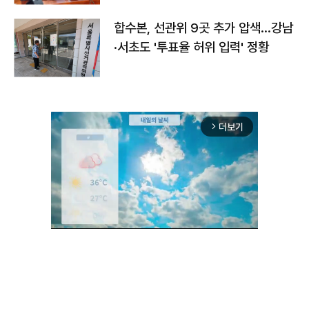
합수본, 선관위 9곳 추가 압색…강남
·서초도 '투표율 허위 입력' 정황
더보기
arrow_forward_ios
Unmute