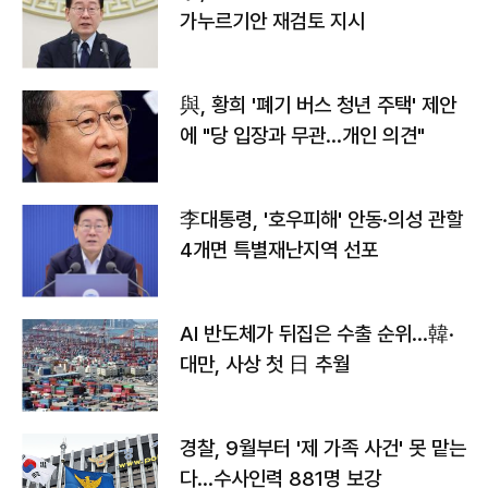
가누르기안 재검토 지시
與, 황희 '폐기 버스 청년 주택' 제안
에 "당 입장과 무관…개인 의견"
李대통령, '호우피해' 안동·의성 관할
4개면 특별재난지역 선포
AI 반도체가 뒤집은 수출 순위…韓·
대만, 사상 첫 日 추월
경찰, 9월부터 '제 가족 사건' 못 맡는
다…수사인력 881명 보강