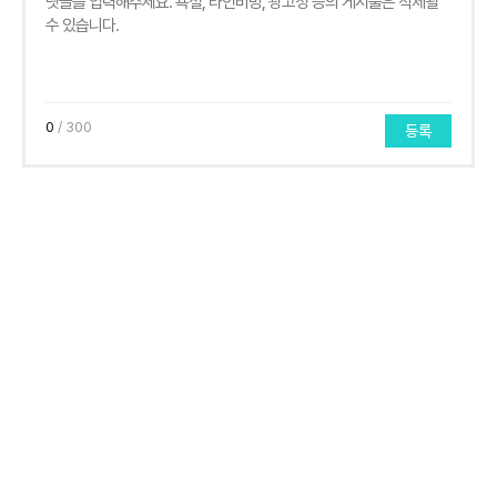
0
/ 300
등록