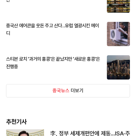
중국산 에어콘을 웃돈 주고 산다...유럽 열광시킨 메이
디
스티븐 로치 '과거의 홍콩'은 끝났지만 '새로운 홍콩'은
진행중
중국뉴스
더보기
추천기사
李, 정부 세제개편안에 제동…ISA·주