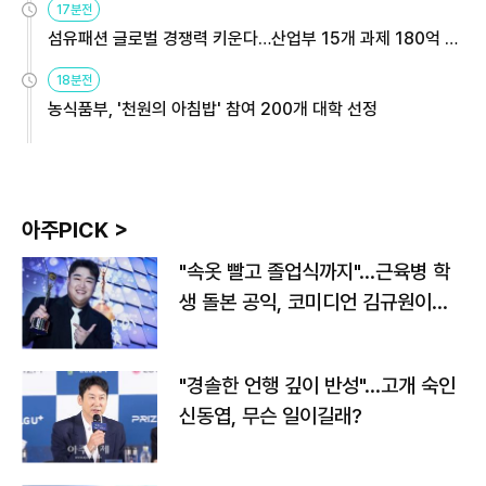
17분전
섬유패션 글로벌 경쟁력 키운다…산업부 15개 과제 180억 지
원
18분전
농식품부, '천원의 아침밥' 참여 200개 대학 선정
아주PICK >
"속옷 빨고 졸업식까지"…근육병 학
생 돌본 공익, 코미디언 김규원이었
다
"경솔한 언행 깊이 반성"…고개 숙인
신동엽, 무슨 일이길래?