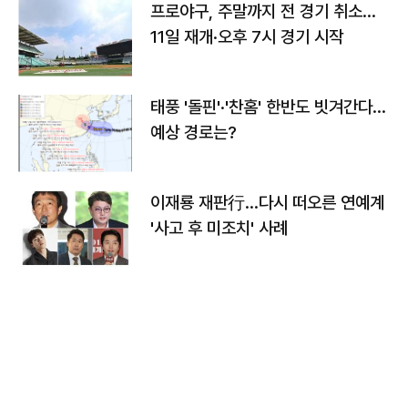
프로야구, 주말까지 전 경기 취소…
11일 재개·오후 7시 경기 시작
태풍 '돌핀'·'찬홈' 한반도 빗겨간다…
예상 경로는?
이재룡 재판行…다시 떠오른 연예계
'사고 후 미조치' 사례