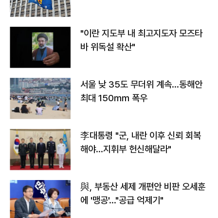
"이란 지도부 내 최고지도자 모즈타
바 위독설 확산"
서울 낮 35도 무더위 계속…동해안
최대 150㎜ 폭우
李대통령 "군, 내란 이후 신뢰 회복
해야…지휘부 헌신해달라"
與, 부동산 세제 개편안 비판 오세훈
에 '맹공'…"공급 억제기"