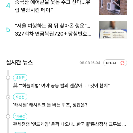
중국산 에어콘을 웃돈 주고 산다...유
4
럽 열광시킨 메이디
"서울 여행하는 꿈 뒤 찾아온 행운"…
5
327회차 연금복권720+ 당첨번호조
회 주목
실시간 뉴스
08.08 16:04
UPDATE
4분전
與 "'하늘이법' 여야 공동 발의 괜찮아…그것이 협치"
9분전
'캐시딜' 캐시워크 돈 버는 퀴즈, 정답은?
14분전
관세전쟁 '엔드게임' 윤곽 나오나…한국 新통상정책 교두보 활
용해야